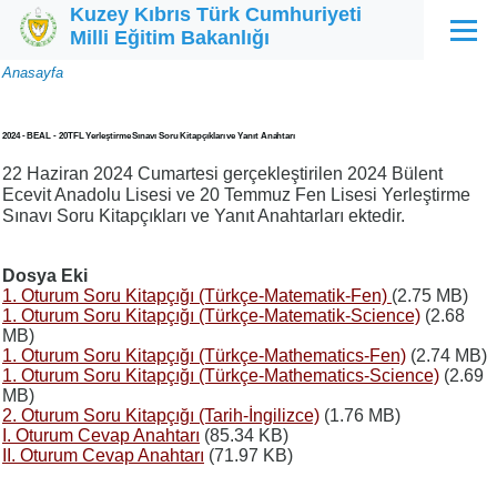
Kuzey Kıbrıs Türk Cumhuriyeti
Ana içeriğe atla
Milli Eğitim Bakanlığı
Menü
Sayfa
Anasayfa
yolu
2024 - BEAL - 20TFL Yerleştirme Sınavı Soru Kitapçıkları ve Yanıt Anahtarı
22 Haziran 2024 Cumartesi gerçekleştirilen 2024 Bülent
Ecevit Anadolu Lisesi ve 20 Temmuz Fen Lisesi Yerleştirme
Sınavı Soru Kitapçıkları ve Yanıt Anahtarları ektedir.
Dosya Eki
1. Oturum Soru Kitapçığı (Türkçe-Matematik-Fen)
(2.75 MB)
1. Oturum Soru Kitapçığı (Türkçe-Matematik-Science)
(2.68
MB)
1. Oturum Soru Kitapçığı (Türkçe-Mathematics-Fen)
(2.74 MB)
1. Oturum Soru Kitapçığı (Türkçe-Mathematics-Science)
(2.69
MB)
2. Oturum Soru Kitapçığı (Tarih-İngilizce)
(1.76 MB)
I. Oturum Cevap Anahtarı
(85.34 KB)
II. Oturum Cevap Anahtarı
(71.97 KB)