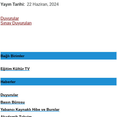
Yayın Tarihi
22 Haziran, 2024
Duyurular
Sınav Duyuruları
Bağlı Birimler
Eğitim Kültür TV
Haberler
Duyurular
Basın Bürosu
Yabancı Kaynaklı Hibe ve Burslar
Akademik Takvim