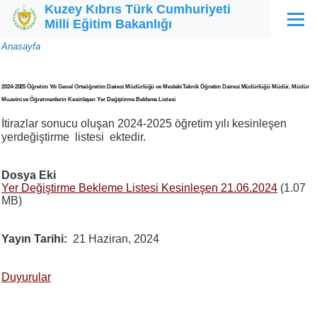
Kuzey Kıbrıs Türk Cumhuriyeti
Ana içeriğe atla
Milli Eğitim Bakanlığı
Menü
Sayfa
Anasayfa
yolu
2024-2025 Öğretim Yılı Genel Ortaöğretim Dairesi Müdürlüğü ve Mesleki Teknik Öğretim Dairesi Müdürlüğü Müdür, Müdür
Muavini ve Öğretmenlerin Kesinleşen Yer Değiştirme Bekleme Listesi
İtirazlar sonucu oluşan 2024-2025 öğretim yılı kesinleşen
yerdeğiştirme listesi ektedir.
Dosya Eki
Yer Değiştirme Bekleme Listesi Kesinleşen 21.06.2024
(1.07
MB)
Yayın Tarihi
21 Haziran, 2024
Duyurular