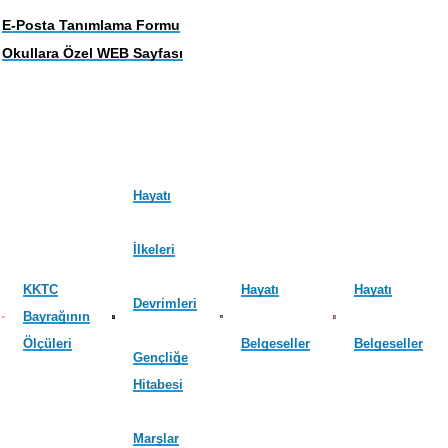
E-Posta Tanımlama Formu
Okullara Özel WEB Sayfası
Hayatı
İlkeleri
KKTC
Hayatı
Hayatı
Devrimleri
Bayrağının
Ölçüleri
Belgeseller
Belgeseller
Gençliğe
Hitabesi
Marşlar