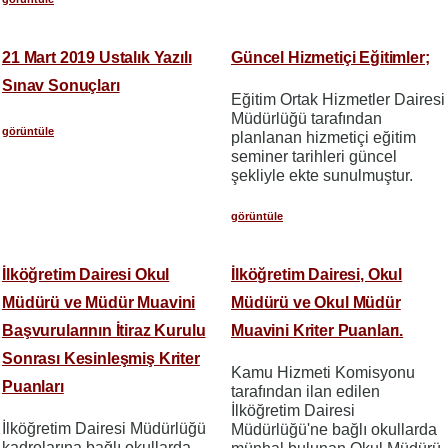
21 Mart 2019 Ustalık Yazılı
Güncel Hizmetiçi Eğitimler;
Sınav Sonuçları
Eğitim Ortak Hizmetler Dairesi
Müdürlüğü tarafından
görüntüle
planlanan hizmetiçi eğitim
seminer tarihleri güncel
şekliyle ekte sunulmuştur.
görüntüle
İlköğretim Dairesi Okul
İlköğretim Dairesi, Okul
Müdürü ve Müdür Muavini
Müdürü ve Okul Müdür
Başvurularının İtiraz Kurulu
Muavini Kriter Puanları.
Sonrası Kesinleşmiş Kriter
Kamu Hizmeti Komisyonu
Puanları
tarafından ilan edilen
İlköğretim Dairesi
İlköğretim Dairesi Müdürlüğü
Müdürlüğü'ne bağlı okullarda
kadrolarına bağlı okullarda