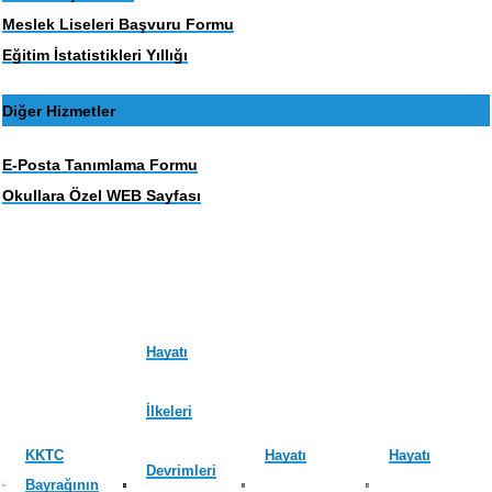
Meslek Liseleri Başvuru Formu
Eğitim İstatistikleri Yıllığı
Diğer Hizmetler
E-Posta Tanımlama Formu
Okullara Özel WEB Sayfası
Hayatı
İlkeleri
KKTC
Hayatı
Hayatı
Devrimleri
Bayrağının