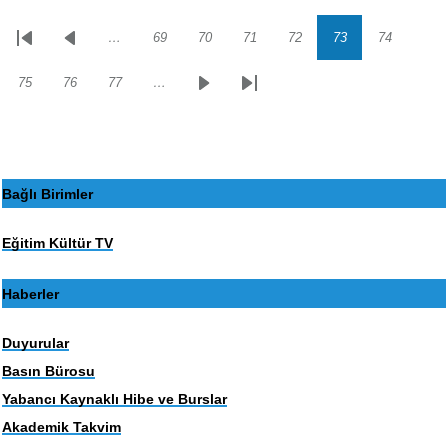
…
69
70
71
72
73
74
Sayfalama
İlk
Önceki
Sayfa
Sayfa
Sayfa
Sayfa
Sayfa
Sayfa
sayfa
sayfa
75
76
77
…
Sayfa
Sayfa
Sayfa
Sonraki
Son
sayfa
sayfa
Bağlı Birimler
Eğitim Kültür TV
Haberler
Duyurular
Basın Bürosu
Yabancı Kaynaklı Hibe ve Burslar
Akademik Takvim