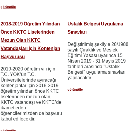
görüntüle
2018-2019 Öğretim Yılından
Ustalık Belgesi Uygulama
Önce KKTC Liselerinden
Sınavları
Mezun Olan KKTC
Değiştirilmiş şekliyle 28/1988
Vatandaşları İçin Kontenjan
sayılı Çıraklık ve Meslek
Eğitimi Yasası uyarınca 15
Başvurusu
Nisan 2019 - 31 Mayıs 2019
tarihleri arasında "Ustalık
2019-2020 öğretim yılı için
Belgesi'' uygulama sınavları
T.C. YÖK’ün T.C.
yapılacaktır.
Üniversitelerinde ayıracağı
kontenjanlar için 2018-2019
görüntüle
öğretim yılından önce KKTC
liselerinden mezun olan,
KKTC vatandaşı ve KKTC’de
ikamet eden
öğrencilerimizden de başvuru
kabul edilecektir.
görüntüle