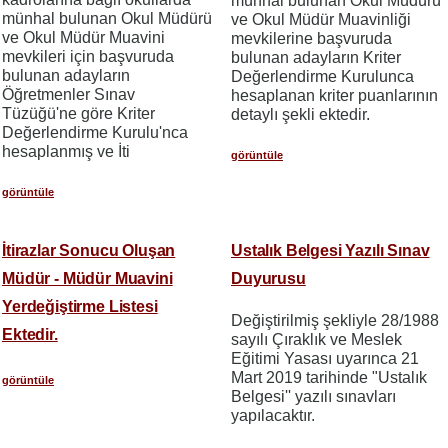
münhal bulunan Okul Müdürü
münhal bulunan Okul Müdürü
ve Okul Müdür Muavinliği
ve Okul Müdür Muavini
mevkilerine başvuruda
mevkileri için başvuruda
bulunan adayların Kriter
bulunan adayların
Değerlendirme Kurulunca
Öğretmenler Sınav
hesaplanan kriter puanlarının
Tüzüğü'ne göre Kriter
detaylı şekli ektedir.
Değerlendirme Kurulu'nca
hesaplanmış ve İti
görüntüle
görüntüle
İtirazlar Sonucu Oluşan
Ustalık Belgesi Yazılı Sınav
Müdür - Müdür Muavini
Duyurusu
Yerdeğiştirme Listesi
Değiştirilmiş şekliyle 28/1988
Ektedir.
sayılı Çıraklık ve Meslek
Eğitimi Yasası uyarınca 21
Mart 2019 tarihinde "Ustalık
görüntüle
Belgesi'' yazılı sınavları
yapılacaktır.