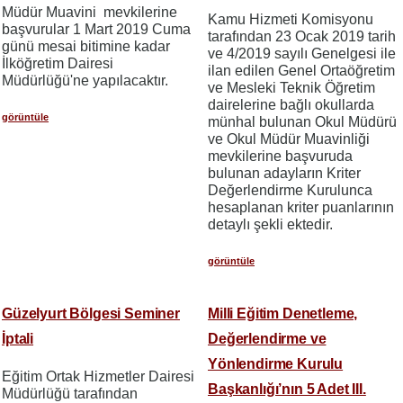
Müdür Muavini mevkilerine
Kamu Hizmeti Komisyonu
başvurular 1 Mart 2019 Cuma
tarafından 23 Ocak 2019 tarih
günü mesai bitimine kadar
ve 4/2019 sayılı Genelgesi ile
İlköğretim Dairesi
ilan edilen Genel Ortaöğretim
Müdürlüğü'ne yapılacaktır.
ve Mesleki Teknik Öğretim
dairelerine bağlı okullarda
görüntüle
münhal bulunan Okul Müdürü
ve Okul Müdür Muavinliği
mevkilerine başvuruda
bulunan adayların Kriter
Değerlendirme Kurulunca
hesaplanan kriter puanlarının
detaylı şekli ektedir.
görüntüle
Güzelyurt Bölgesi Seminer
Milli Eğitim Denetleme,
İptali
Değerlendirme ve
Yönlendirme Kurulu
Eğitim Ortak Hizmetler Dairesi
Başkanlığı’nın 5 Adet III.
Müdürlüğü tarafından