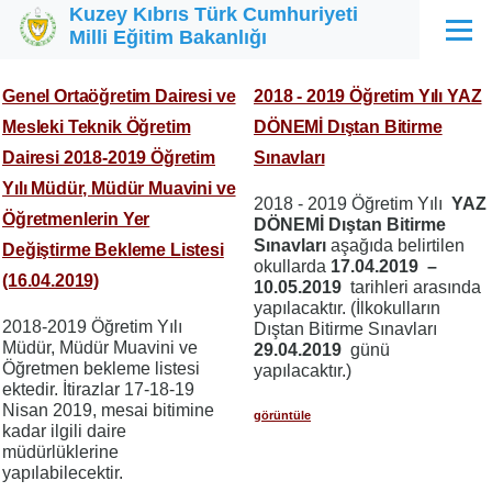
Kuzey Kıbrıs Türk Cumhuriyeti
Ana içeriğe atla
Milli Eğitim Bakanlığı
Menü
Genel Ortaöğretim Dairesi ve
2018 - 2019 Öğretim Yılı YAZ
Mesleki Teknik Öğretim
DÖNEMİ Dıştan Bitirme
Dairesi 2018-2019 Öğretim
Sınavları
Yılı Müdür, Müdür Muavini ve
2018 - 2019 Öğretim Yılı
YAZ
Öğretmenlerin Yer
DÖNEMİ Dıştan Bitirme
Sınavları
aşağıda belirtilen
Değiştirme Bekleme Listesi
okullarda
17.04.2019 –
(16.04.2019)
10.05.2019
tarihleri arasında
yapılacaktır. (İlkokulların
2018-2019 Öğretim Yılı
Dıştan Bitirme Sınavları
Müdür, Müdür Muavini ve
29.04.2019
günü
Öğretmen bekleme listesi
yapılacaktır.)
ektedir. İtirazlar 17-18-19
Nisan 2019, mesai bitimine
görüntüle
kadar ilgili daire
müdürlüklerine
yapılabilecektir.