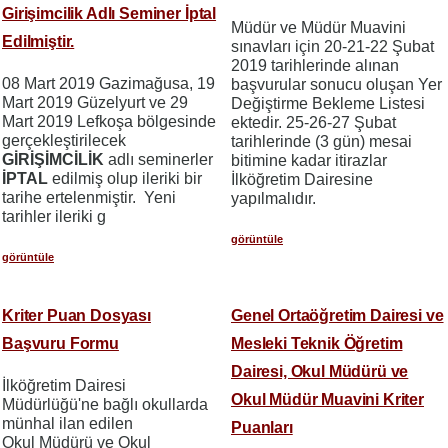
Girişimcilik Adlı Seminer İptal
Müdür ve Müdür Muavini
Edilmiştir.
sınavları için 20-21-22 Şubat
2019 tarihlerinde alınan
08 Mart 2019 Gazimağusa, 19
başvurular sonucu oluşan Yer
Mart 2019 Güzelyurt ve 29
Değiştirme Bekleme Listesi
Mart 2019 Lefkoşa bölgesinde
ektedir. 25-26-27 Şubat
gerçekleştirilecek
tarihlerinde (3 gün) mesai
GİRİŞİMCİLİK
adlı seminerler
bitimine kadar itirazlar
İPTAL
edilmiş olup ileriki bir
İlköğretim Dairesine
tarihe ertelenmiştir. Yeni
yapılmalıdır.
tarihler ileriki g
görüntüle
görüntüle
Kriter Puan Dosyası
Genel Ortaöğretim Dairesi ve
Başvuru Formu
Mesleki Teknik Öğretim
Dairesi, Okul Müdürü ve
İlköğretim Dairesi
Okul Müdür Muavini Kriter
Müdürlüğü'ne bağlı okullarda
münhal ilan edilen
Puanları
Okul Müdürü ve Okul