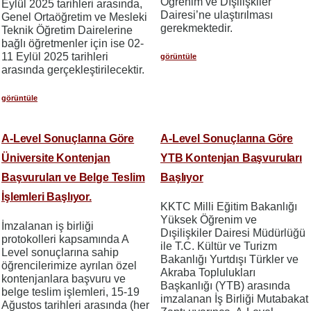
Öğrenim ve Dışilişkiler
Eylül 2025 tarihleri arasında,
Dairesi’ne ulaştırılması
Genel Ortaöğretim ve Mesleki
gerekmektedir.
Teknik Öğretim Dairelerine
bağlı öğretmenler için ise 02-
11 Eylül 2025 tarihleri
görüntüle
arasında gerçekleştirilecektir.
görüntüle
A-Level Sonuçlarına Göre
A-Level Sonuçlarına Göre
Üniversite Kontenjan
YTB Kontenjan Başvuruları
Başvuruları ve Belge Teslim
Başlıyor
İşlemleri Başlıyor.
KKTC Milli Eğitim Bakanlığı
Yüksek Öğrenim ve
İmzalanan iş birliği
Dışilişkiler Dairesi Müdürlüğü
protokolleri kapsamında A
ile T.C. Kültür ve Turizm
Level sonuçlarına sahip
Bakanlığı Yurtdışı Türkler ve
öğrencilerimize ayrılan özel
Akraba Toplulukları
kontenjanlara başvuru ve
Başkanlığı (YTB) arasında
belge teslim işlemleri, 15-19
imzalanan İş Birliği Mutabakat
Ağustos tarihleri arasında (her