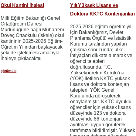
Okul Kantini İhalesi
Yılı Yüksek Lisans ve
Doktora KKTC Kontenjanları
Milli Eğitim Bakanlığı Genel
Ortaöğretim Dairesi
2025-2026 eğitim-öğretim yılı
Müdürlüğüne bağlı Muharrem
için Bakanlığımız, Devlet
Döveç Ortaokulu (İskele) okul
Planlama Örgütü ve İstatistik
kantininin 2025-2026 Eğitim-
Kurumu tarafından yapılan
Öğretim Yılından başlayacak
çalışma sonucunda; ülke
şekilde işletilmesi amacıyla
ihtiyaçları dikkate alınarak ve
ihaleye çıkılacaktır.
öğrenci talepleri
doğrultusunda, T.C.
görüntüle
Yükseköğretim Kurulu’na
(YÖK) iletilen KKTC yüksek
lisans ve doktora kontenjan
talepleri, YÖK Genel
Kurulu’nda görüşülerek
onaylanmıştır. KKTC uyruklu
öğrenciler için yüksek lisans
düzeyinde 123 ve doktora
düzeyinde 86 kontenjan
ayrılması uygun görülerek
tarafımıza bildirilmiştir. Yüksek