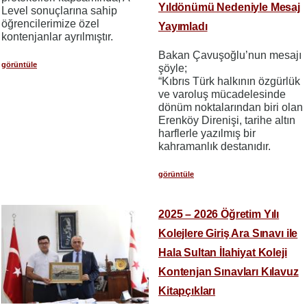
Yıldönümü Nedeniyle Mesaj
Level sonuçlarına sahip
öğrencilerimize özel
Yayımladı
kontenjanlar ayrılmıştır.
Bakan Çavuşoğlu’nun mesajı
görüntüle
şöyle;
“Kıbrıs Türk halkının özgürlük
ve varoluş mücadelesinde
dönüm noktalarından biri olan
Erenköy Direnişi, tarihe altın
harflerle yazılmış bir
kahramanlık destanıdır.
görüntüle
2025 – 2026 Öğretim Yılı
Kolejlere Giriş Ara Sınavı ile
Hala Sultan İlahiyat Koleji
Kontenjan Sınavları Kılavuz
Kitapçıkları