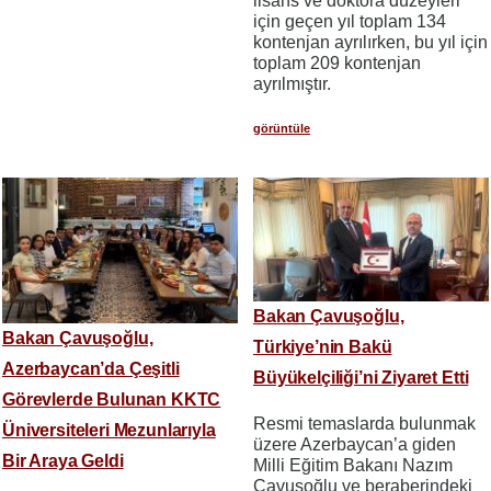
lisans ve doktora düzeyleri
için geçen yıl toplam 134
kontenjan ayrılırken, bu yıl için
toplam 209 kontenjan
ayrılmıştır.
görüntüle
Bakan Çavuşoğlu,
Bakan Çavuşoğlu,
Türkiye’nin Bakü
Azerbaycan’da Çeşitli
Büyükelçiliği’ni Ziyaret Etti
Görevlerde Bulunan KKTC
Resmi temaslarda bulunmak
Üniversiteleri Mezunlarıyla
üzere Azerbaycan’a giden
Bir Araya Geldi
Milli Eğitim Bakanı Nazım
Çavuşoğlu ve beraberindeki