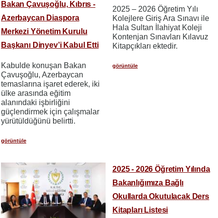
Bakan Çavuşoğlu, Kıbrıs -
2025 – 2026 Öğretim Yılı
Azerbaycan Diaspora
Kolejlere Giriş Ara Sınavı ile
Hala Sultan İlahiyat Koleji
Merkezi Yönetim Kurulu
Kontenjan Sınavları Kılavuz
Başkanı Dinyev’i Kabul Etti
Kitapçıkları ektedir.
Kabulde konuşan Bakan
görüntüle
Çavuşoğlu, Azerbaycan
temaslarına işaret ederek, iki
ülke arasında eğitim
alanındaki işbirliğini
güçlendirmek için çalışmalar
yürütüldüğünü belirtti.
görüntüle
2025 - 2026 Öğretim Yılında
Bakanlığımıza Bağlı
Okullarda Okutulacak Ders
Kitapları Listesi