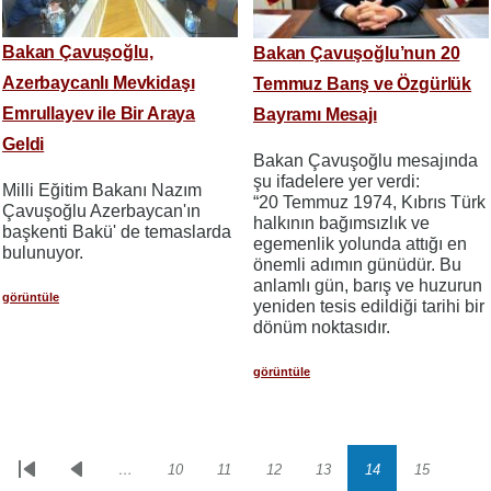
Bakan Çavuşoğlu,
Bakan Çavuşoğlu’nun 20
Azerbaycanlı Mevkidaşı
Temmuz Barış ve Özgürlük
Emrullayev ile Bir Araya
Bayramı Mesajı
Geldi
Bakan Çavuşoğlu mesajında
şu ifadelere yer verdi:
Milli Eğitim Bakanı Nazım
“20 Temmuz 1974, Kıbrıs Türk
Çavuşoğlu Azerbaycan'ın
halkının bağımsızlık ve
başkenti Bakü' de temaslarda
egemenlik yolunda attığı en
bulunuyor.
önemli adımın günüdür. Bu
anlamlı gün, barış ve huzurun
görüntüle
yeniden tesis edildiği tarihi bir
dönüm noktasıdır.
görüntüle
…
10
11
12
13
14
15
Sayfalama
İlk
Önceki
Sayfa
Sayfa
Sayfa
Sayfa
Sayfa
Sayfa