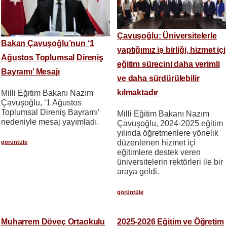
Çavuşoğlu: Üniversitelerle
Bakan Çavuşoğlu’nun ‘1
yaptığımız iş birliği, hizmet içi
Ağustos Toplumsal Direniş
eğitim sürecini daha verimli
Bayramı’ Mesajı
ve daha sürdürülebilir
kılmaktadır
Milli Eğitim Bakanı Nazım
Çavuşoğlu, ‘1 Ağustos
Toplumsal Direniş Bayramı’
Milli Eğitim Bakanı Nazım
nedeniyle mesaj yayımladı.
Çavuşoğlu, 2024-2025 eğitim
yılında öğretmenlere yönelik
düzenlenen hizmet içi
görüntüle
eğitimlere destek veren
üniversitelerin rektörleri ile bir
araya geldi.
görüntüle
Muharrem Döveç Ortaokulu
2025-2026 Eğitim ve Öğretim