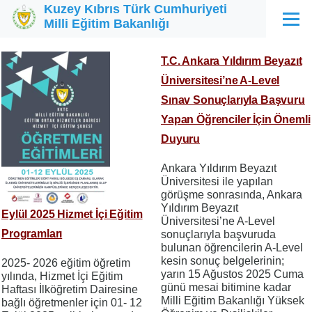
Kuzey Kıbrıs Türk Cumhuriyeti
Ana içeriğe atla
Milli Eğitim Bakanlığı
Menü
T.C. Ankara Yıldırım Beyazıt
Üniversitesi’ne A-Level
Sınav Sonuçlarıyla Başvuru
Yapan Öğrenciler İçin Önemli
Duyuru
Ankara Yıldırım Beyazıt
Üniversitesi ile yapılan
görüşme sonrasında, Ankara
Yıldırım Beyazıt
Eylül 2025 Hizmet İçi Eğitim
Üniversitesi’ne A-Level
Programları
sonuçlarıyla başvuruda
bulunan öğrencilerin A-Level
kesin sonuç belgelerinin;
2025- 2026 eğitim öğretim
yarın 15 Ağustos 2025 Cuma
yılında, Hizmet İçi Eğitim
günü mesai bitimine kadar
Haftası İlköğretim Dairesine
Milli Eğitim Bakanlığı Yüksek
bağlı öğretmenler için 01- 12