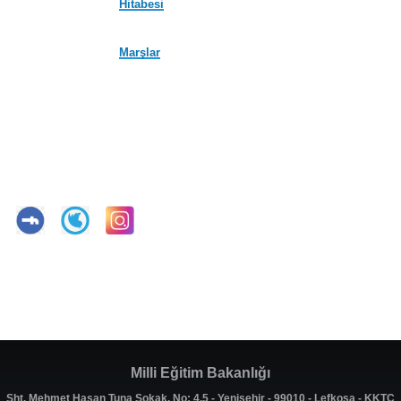
Hitabesi
Marşlar
Milli Eğitim Bakanlığı
Şht. Mehmet Hasan Tuna Sokak, No: 4,5 - Yenişehir - 99010 - Lefkoşa - KKTC