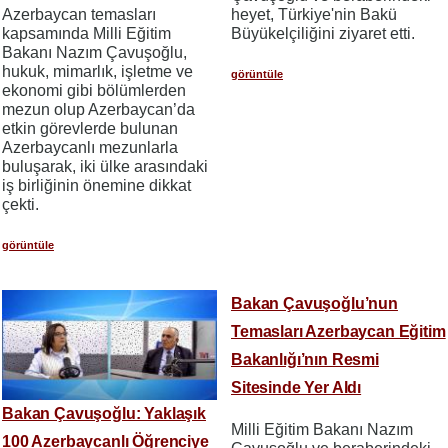
Azerbaycan temasları
heyet, Türkiye'nin Bakü
kapsamında Milli Eğitim
Büyükelçiliğini ziyaret etti.
Bakanı Nazım Çavuşoğlu,
hukuk, mimarlık, işletme ve
görüntüle
ekonomi gibi bölümlerden
mezun olup Azerbaycan’da
etkin görevlerde bulunan
Azerbaycanlı mezunlarla
buluşarak, iki ülke arasındaki
iş birliğinin önemine dikkat
çekti.
görüntüle
Bakan Çavuşoğlu’nun
Temasları Azerbaycan Eğitim
Bakanlığı’nın Resmi
Sitesinde Yer Aldı
Bakan Çavuşoğlu: Yaklaşık
Milli Eğitim Bakanı Nazım
100 Azerbaycanlı Öğrenciye