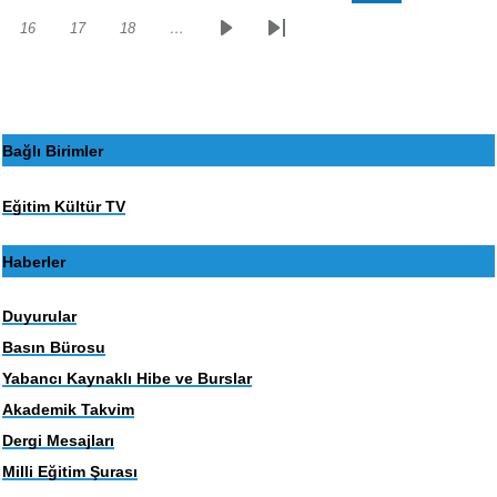
sayfa
sayfa
16
17
18
…
Sayfa
Sayfa
Sayfa
Sonraki
Son
sayfa
sayfa
Bağlı Birimler
Eğitim Kültür TV
Haberler
Duyurular
Basın Bürosu
Yabancı Kaynaklı Hibe ve Burslar
Akademik Takvim
Dergi Mesajları
Milli Eğitim Şurası