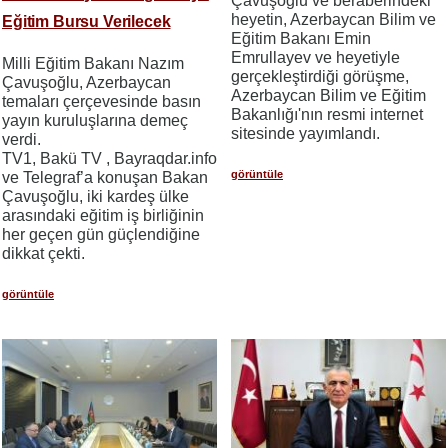
Çavuşoğlu ve beraberindeki
heyetin, Azerbaycan Bilim ve
Eğitim Bursu Verilecek
Eğitim Bakanı Emin
Emrullayev ve heyetiyle
Milli Eğitim Bakanı Nazım
gerçekleştirdiği görüşme,
Çavuşoğlu, Azerbaycan
Azerbaycan Bilim ve Eğitim
temaları çerçevesinde basın
Bakanlığı'nın resmi internet
yayın kuruluşlarına demeç
sitesinde yayımlandı.
verdi.
TV1, Bakü TV , Bayraqdar.info
görüntüle
ve Telegraf’a konuşan Bakan
Çavuşoğlu, iki kardeş ülke
arasındaki eğitim iş birliğinin
her geçen gün güçlendiğine
dikkat çekti.
görüntüle