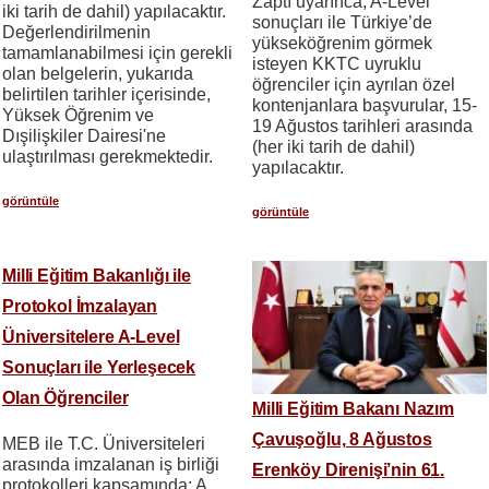
Zaptı uyarınca, A-Level
iki tarih de dahil) yapılacaktır.
sonuçları ile Türkiye’de
Değerlendirilmenin
yükseköğrenim görmek
tamamlanabilmesi için gerekli
isteyen KKTC uyruklu
olan belgelerin, yukarıda
öğrenciler için ayrılan özel
belirtilen tarihler içerisinde,
kontenjanlara başvurular, 15-
Yüksek Öğrenim ve
19 Ağustos tarihleri arasında
Dışilişkiler Dairesi'ne
(her iki tarih de dahil)
ulaştırılması gerekmektedir.
yapılacaktır.
görüntüle
görüntüle
Milli Eğitim Bakanlığı ile
Protokol İmzalayan
Üniversitelere A-Level
Sonuçları ile Yerleşecek
Olan Öğrenciler
Milli Eğitim Bakanı Nazım
Çavuşoğlu, 8 Ağustos
MEB ile T.C. Üniversiteleri
arasında imzalanan iş birliği
Erenköy Direnişi’nin 61.
protokolleri kapsamında; A