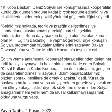
4K Koop Başkanı Deniz Solyalı ise konuşmasında kooperatifin
kurulduğu günden bugüne kadar birçok tecrübe edindiğini ve
eksikliklerini gidererek pozitif yönlerini güçlendirdiğini söyledi.
“Geldiğimiz noktada, teorik ve pratiğin geliştirilmesi ve
standartların oluşturulması gerektiği bariz bir şekilde
önümüzdedir. Bunu da yaparken bu işin otoritesi olan kurum
olan Milli Eğitim Bakanlığı ile yapmak gerekir.” diye konuşan
Solyalı, programdan faydalanabilmelerini sağlayan Bakan
Çavuşoğlu’na ve Daire Müdürü Hocanın’a teşekkür etti.
Eğitim verme anlamında Kooperatif olarak ellerinden gelen her
türlü katkıyı koymaya da hazır olduklarını ifade eden Solyalı,
“Kırsal Kalkınma Kadın Kooperatifi’nin öncü olmasını, gençleri
de cesaretlendirmesini istiyoruz. Bizim başaracaklarımız
bizden sonraki nesillere de örnek olacaktır.” dedi. “Kırsalda
başlayan bu kalkınma ve bu ateş yerelden genele yayılacak ve
tüm ülkeye ulaşacaktır.” diyerek sözlerine devam eden Solyalı,
amaçlarının hem yerel hem de ulusal kalkınmayı sağlamak
olduğuna vurgu yaptı.
Yayın Tarihi
1 Kasım, 2022