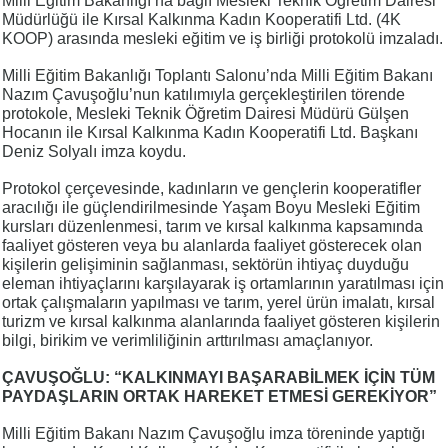
Milli Eğitim Bakanlığı’na bağlı Mesleki Teknik Öğretim Dairesi
Müdürlüğü ile Kırsal Kalkınma Kadın Kooperatifi Ltd. (4K
KOOP) arasında mesleki eğitim ve iş birliği protokolü imzaladı.
Milli Eğitim Bakanlığı Toplantı Salonu’nda Milli Eğitim Bakanı
Nazım Çavuşoğlu’nun katılımıyla gerçekleştirilen törende
protokole, Mesleki Teknik Öğretim Dairesi Müdürü Gülşen
Hocanın ile Kırsal Kalkınma Kadın Kooperatifi Ltd. Başkanı
Deniz Solyalı imza koydu.
Protokol çerçevesinde, kadınların ve gençlerin kooperatifler
aracılığı ile güçlendirilmesinde Yaşam Boyu Mesleki Eğitim
kursları düzenlenmesi, tarım ve kırsal kalkınma kapsamında
faaliyet gösteren veya bu alanlarda faaliyet gösterecek olan
kişilerin gelişiminin sağlanması, sektörün ihtiyaç duyduğu
eleman ihtiyaçlarını karşılayarak iş ortamlarının yaratılması için
ortak çalışmaların yapılması ve tarım, yerel ürün imalatı, kırsal
turizm ve kırsal kalkınma alanlarında faaliyet gösteren kişilerin
bilgi, birikim ve verimliliğinin arttırılması amaçlanıyor.
ÇAVUŞOĞLU:
“KALKINMAYI BAŞARABİLMEK İÇİN TÜM
PAYDAŞLARIN ORTAK HAREKET ETMESİ GEREKİYOR”
Milli Eğitim Bakanı Nazım Çavuşoğlu imza töreninde yaptığı