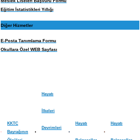
Meslek Liseleri Başvuru Formu
Eğitim İstatistikleri Yıllığı
Diğer Hizmetler
E-Posta Tanımlama Formu
Okullara Özel WEB Sayfası
Hayatı
İlkeleri
KKTC
Hayatı
Hayatı
Devrimleri
Bayrağının