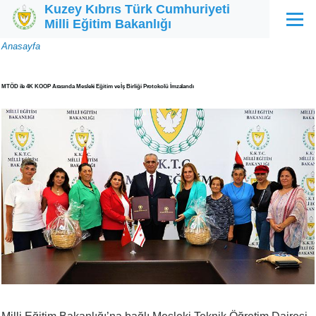
Kuzey Kıbrıs Türk Cumhuriyeti
Ana içeriğe atla
Milli Eğitim Bakanlığı
Menü
Sayfa
Anasayfa
yolu
MTÖD ile 4K KOOP Arasında Mesleki Eğitim ve İş Birliği Protokolü İmzalandı