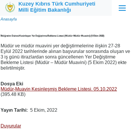
Kuzey Kıbrıs Türk Cumhuriyeti
Ana içeriğe atla
Milli Eğitim Bakanlığı
Menü
Sayfa
Anasayfa
yolu
İlköğretim Dairesi Kesinleşen Yer Değiştirme Bekleme Listesi (Müdür-Müdür Muavini) (5 Ekim 2022)
Müdür ve müdür muavini yer değiştirmelerine ilişkin 27-28
Eylül 2022 tarihlerinde alınan başvurular sonrasında oluşan ve
3 iş günü itirazlardan sonra güncellenen Yer Değiştirme
Bekleme Listesi (Müdür – Müdür Muavini) (5 Ekim 2022) ekte
belirtilmiştir.
Dosya Eki
Müdür-Muavin Kesinleşmiş Bekleme Listesi. 05.10.2022
(395.48 KB)
Yayın Tarihi
5 Ekim, 2022
Duyurular