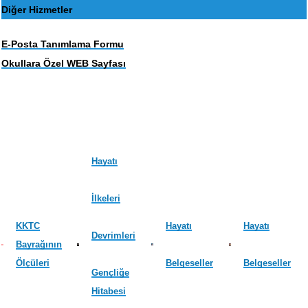
Diğer Hizmetler
E-Posta Tanımlama Formu
Okullara Özel WEB Sayfası
Hayatı
İlkeleri
KKTC
Hayatı
Hayatı
Devrimleri
Bayrağının
Ölçüleri
Belgeseller
Belgeseller
Gençliğe
Hitabesi