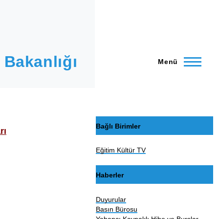
 Bakanlığı
Menü
Bağlı Birimler
rı
Eğitim Kültür TV
Haberler
Duyurular
Basın Bürosu
Yabancı Kaynaklı Hibe ve Burslar