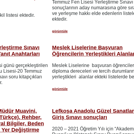
Temmuz Fen Lisesi Yerleştirme Sınavı
sonuçlarının aday numarasına göre sıral
ve yerleşme hakkı elde edenlerin listel
l listesi ektedir.
ektedir.
görüntüle
leştirme Sınavı
Meslek Liselerine Başvuran
Yanıt Anahtarları
Öğrencilerin Yerleştikleri Alanla
 günü gerçekleştirilen
Meslek Liselerine başvuran öğrenciler
lu Lisesi-20 Temmuz
diploma dereceleri ve tercih durumları
avı soru kitapçıkları
yerleştikleri alanlar ekteki listelerde beli
r.
görüntüle
üdür Muavini,
Lefkoşa Anadolu Güzel Sanatlar
/Türkçe), Rehber,
Giriş Sınavı sonuçları
al Bilgiler, Beden
2020 – 2021 Öğretim Yılı için “Akadem
) Yer Değiştirme