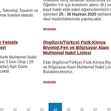
Kolejlere Giriş Sınavları sonucunda 2
Öğretim Yılı için kolejlerin altıncı (6.) sı
kayıt hakkı elde eden öğrencilerimizin 
, Teknoloji Tasarım ve
işlemleri
25 - 30 Haziran 2020
tarihleri
me listeleri ektedir.
okul müdürlüklerinde yapılacaktır.
görüntüle
 Felsefe
(İngilizce/Türkçe) Fizik-Kimya
eri
Biyoloji,Fen ve Bilgisayar Alanı
Muhtemel Nakil Listesi
lsefe Muhtemel Nakil
üresi 3 Gün Olup ( 26
Ekte (İngilizce/Türkçe) Fizik-Kimya Biy
ar) İlgili Daire
ve Bilgisayar Alanı Muhtemel Nakil Lis
cektir.
Bulabileceksiniz.
görüntüle
60
61
62
63
64
65
66
67
68