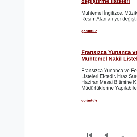
değiştirme listeleri
Muhtemel İngilizce, Müzik
Resim Alanları yer değiştir
görüntüle
Fransızca Yunanca ve
Muhtemel Nakil Listel
Fransızca Yunanca ve Fe
Listeleri Ektedir. İtiraz S
Haziran Mesai Bitimine Kad
Müdürlüklerine Yapılabile
görüntüle
…
Sayfalama