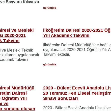
 ve Başvuru Kılavuzu
görüntüle
iresi ve Mesleki
İlköğretim Dairesi 2020-2021 Öğ
si 2020-2021
Yılı Akademik Takvimi
k Takvimi
İlköğretim Dairesi Müdürlüğü'ne bağlı 
uygulanacak 2020-2021 Öğretim Yılı 
i ve Mesleki Teknik
Takvimi ektedir.
 okullarda uygulanacak
kademik Takvimi
görüntüle
airesi Müdürlüğü
2020 - Bülent Ecevit Anadolu Li
retim Dairesi
20 Temmuz Fen Lisesi Yerleştir
Öğretim Yılı
Sınavı Sonuçları
i ve
2020 - Bülent Ecevit Anadolu Lisesi ve
lar sonucu oluşan