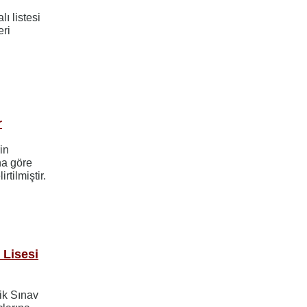
ı listesi
eri
r
in
na göre
rtilmiştir.
 Lisesi
ik Sınav