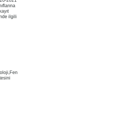
020-2021
nıflarına
kayıt
nde ilgili
oloji,Fen
tesini