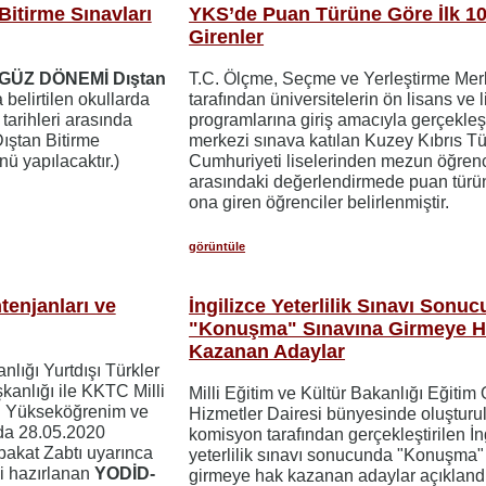
itirme Sınavları
YKS’de Puan Türüne Göre İlk 10
Girenler
GÜZ DÖNEMİ Dıştan
T.C. Ölçme, Seçme ve Yerleştirme Mer
belirtilen okullarda
tarafından üniversitelerin ön lisans ve 
0
tarihleri arasında
programlarına giriş amacıyla gerçekleşt
 Dıştan Bitirme
merkezi sınava katılan Kuzey Kıbrıs Tü
nü yapılacaktır.)
Cumhuriyeti liselerinden mezun öğrenc
arasındaki değerlendirmede puan türün
ona giren öğrenciler belirlenmiştir.
görüntüle
enjanları ve
İngilizce Yeterlilik Sınavı Sonu
"Konuşma" Sınavına Girmeye 
Kazanan Adaylar
nlığı Yurtdışı Türkler
kanlığı ile KKTC Milli
Milli Eğitim ve Kültür Bakanlığı Eğitim 
ğı Yükseköğrenim ve
Hizmetler Dairesi bünyesinde oluşturu
nda 28.05.2020
komisyon tarafından gerçekleştirilen İn
bakat Zabtı uyarınca
yeterlilik sınavı sonucunda "Konuşma"
li hazırlanan
YODİD-
girmeye hak kazanan adaylar açıklandı