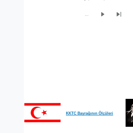
İlk
Önceki
sayfa
sayfa
…
Sonraki
Son
sayfa
sayfa
KKTC Bayrağının Ölçüleri