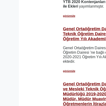
YTB 2020 Kontenjanları
ile Ekleri
yayımlanmıştır.
görüntüle
Genel Ortaöğretim Da
Teknik Öğretim Daire
Öğretim Yılı Akademi
Genel Ortaöğretim Daires
Öğretim Dairesi 'ne bağlı
2020-2021 Öğretim Yılı A
ektedir.
görüntüle
Genel Ortaöğretim D
ve Mesleki Teknik Öğ
Müdürlüğü 2019-2020 
Müdür, Müdür Muavin
Öğretmenlerin İtiraz