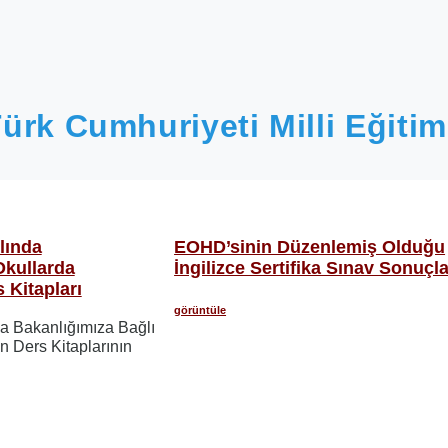
ürk Cumhuriyeti Milli Eğitim
lında
EOHD’sinin Düzenlemiş Olduğu
Okullarda
İngilizce Sertifika Sınav Sonuçla
 Kitapları
görüntüle
a Bakanlığımıza Bağlı
n Ders Kitaplarının