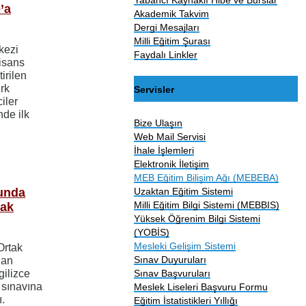
’a
Akademik Takvim
Dergi Mesajları
Milli Eğitim Şurası
kezi
Faydalı Linkler
lisans
irilen
rk
Servisler
iler
de ilk
Bize Ulaşın
Web Mail Servisi
İhale İşlemleri
Elektronik İletişim
MEB Eğitim Bilişim Ağı (MEBEBA)
cunda
Uzaktan Eğitim Sistemi
Milli Eğitim Bilgi Sistemi (MEBBIS)
Hak
Yüksek Öğrenim Bilgi Sistemi
(YOBİS)
Mesleki Gelişim Sistemi
Ortak
Sınav Duyuruları
lan
gilizce
Sınav Başvuruları
 sınavına
Meslek Liseleri Başvuru Formu
.
Eğitim İstatistikleri Yıllığı