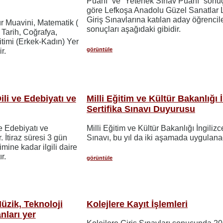
Puanı” ve “Yetenek Sınav Puanı” sonuç
göre Lefkoşa Anadolu Güzel Sanatlar 
Giriş Sınavlarına katılan aday öğrencil
 Muavini, Matematik (
sonuçları aşağıdaki gibidir.
 Tarih, Coğrafya,
itimi (Erkek-Kadın) Yer
görüntüle
r.
li ve Edebiyatı ve
Milli Eğitim ve Kültür Bakanlığı 
Sertifika Sınavı Duyurusu
e Edebiyatı ve
Milli Eğitim ve Kültür Bakanlığı İngilizc
r. İtiraz süresi 3 gün
Sınavı, bu yıl da iki aşamada uygulanac
mine kadar ilgili daire
r.
görüntüle
üzik, Teknoloji
Kolejlere Kayıt İşlemleri
nları yer