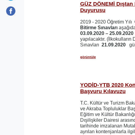
GÜZ DÖNEMİ Dıştan B
Duyurusu
2019 - 2020 Öğretim Yılı
Bitirme Sınavları
aşağıda 
03.09.2020 – 25.09.202
yapılacaktır. (İlkokulların
Sınavları
21.09.2020
gü
görüntüle
YODİD-YTB 2020 Kont
Başvuru Kılavuzu
T.C. Kültür ve Turizm Baka
ve Akraba Topluluklar Baş
Eğitim ve Kültür Bakanlı
Dışilişkiler Dairesi arası
tarihinde imzalanan Muta
ayrılan kontenjanlarla ilgi