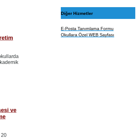
Diğer Hizmetler
E-Posta Tanımlama Formu
Okullara Özel WEB Sayfası
retim
okullarda
Akademik
sesi ve
me
 20