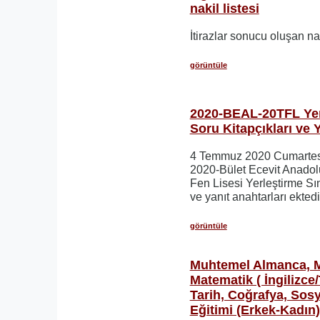
nakil listesi
İtirazlar sonucu oluşan naki
görüntüle
2020-BEAL-20TFL Yer
Soru Kitapçıkları ve 
4 Temmuz 2020 Cumartesi
2020-Bület Ecevit Anado
Fen Lisesi Yerleştirme Sın
ve yanıt anahtarları ektedi
görüntüle
Muhtemel Almanca, M
Matematik ( İngilizce
Tarih, Coğrafya, Sosy
Eğitimi (Erkek-Kadın