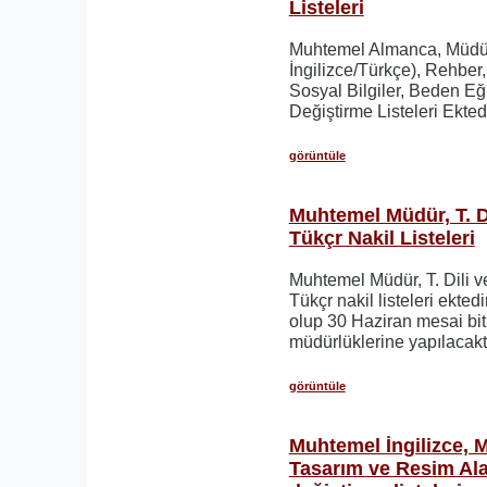
Listeleri
Muhtemel Almanca, Müdür
İngilizce/Türkçe), Rehber,
Sosyal Bilgiler, Beden Eğ
Değiştirme Listeleri Ektedi
görüntüle
Muhtemel Müdür, T. Di
Tükçr Nakil Listeleri
Muhtemel Müdür, T. Dili v
Tükçr nakil listeleri ektedi
olup 30 Haziran mesai biti
müdürlüklerine yapılacaktı
görüntüle
Muhtemel İngilizce, M
Tasarım ve Resim Ala