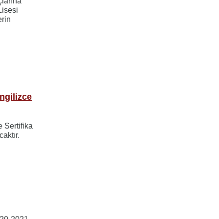
larına
Lisesi
erin
İngilizce
e Sertifika
aktır.