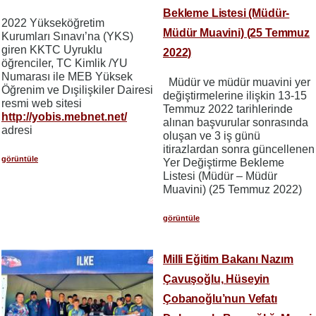
Bekleme Listesi (Müdür-
2022 Yükseköğretim
Müdür Muavini) (25 Temmuz
Kurumları Sınavı’na (YKS)
giren KKTC Uyruklu
2022)
öğrenciler, TC Kimlik /YU
Numarası ile MEB Yüksek
Müdür ve müdür muavini yer
Öğrenim ve Dışilişkiler Dairesi
değiştirmelerine ilişkin 13-15
resmi web sitesi
Temmuz 2022 tarihlerinde
http://yobis.mebnet.net/
alınan başvurular sonrasında
adresi
oluşan ve 3 iş günü
itirazlardan sonra güncellenen
görüntüle
Yer Değiştirme Bekleme
Listesi (Müdür – Müdür
Muavini) (25 Temmuz 2022)
görüntüle
Milli Eğitim Bakanı Nazım
Çavuşoğlu, Hüseyin
Çobanoğlu’nun Vefatı