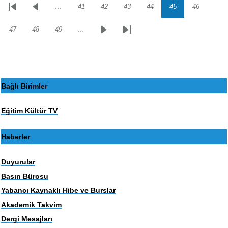
…
41
42
43
44
45
46
Sayfalama
İlk
Önceki
Sayfa
Sayfa
Sayfa
Sayfa
Sayfa
Sayfa
sayfa
sayfa
47
48
49
…
Sayfa
Sayfa
Sayfa
Sonraki
Son
sayfa
sayfa
Bağlı Birimler
Eğitim Kültür TV
Haberler
Duyurular
Basın Bürosu
Yabancı Kaynaklı Hibe ve Burslar
Akademik Takvim
Dergi Mesajları