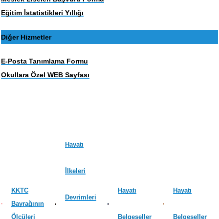
Eğitim İstatistikleri Yıllığı
Diğer Hizmetler
E-Posta Tanımlama Formu
Okullara Özel WEB Sayfası
Hayatı
İlkeleri
KKTC
Hayatı
Hayatı
Devrimleri
Bayrağının
Ölçüleri
Belgeseller
Belgeseller