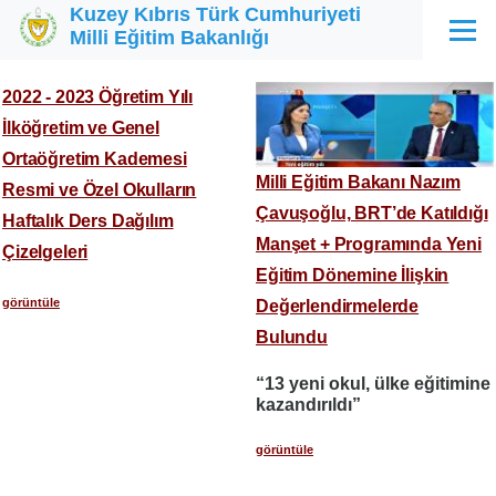
Kuzey Kıbrıs Türk Cumhuriyeti
Ana içeriğe atla
Milli Eğitim Bakanlığı
Menü
2022 - 2023 Öğretim Yılı
İlköğretim ve Genel
Ortaöğretim Kademesi
Milli Eğitim Bakanı Nazım
Resmi ve Özel Okulların
Çavuşoğlu, BRT’de Katıldığı
Haftalık Ders Dağılım
Manşet + Programında Yeni
Çizelgeleri
Eğitim Dönemine İlişkin
görüntüle
Değerlendirmelerde
Bulundu
“13 yeni okul, ülke eğitimine
kazandırıldı”
görüntüle