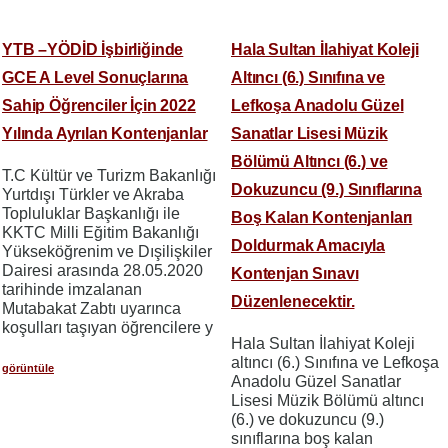
YTB –YÖDİD İşbirliğinde
Hala Sultan İlahiyat Koleji
GCE A Level Sonuçlarına
Altıncı (6.) Sınıfına ve
Sahip Öğrenciler İçin 2022
Lefkoşa Anadolu Güzel
Yılında Ayrılan Kontenjanlar
Sanatlar Lisesi Müzik
Bölümü Altıncı (6.) ve
T.C Kültür ve Turizm Bakanlığı
Dokuzuncu (9.) Sınıflarına
Yurtdışı Türkler ve Akraba
Topluluklar Başkanlığı ile
Boş Kalan Kontenjanları
KKTC Milli Eğitim Bakanlığı
Doldurmak Amacıyla
Yükseköğrenim ve Dışilişkiler
Dairesi arasında 28.05.2020
Kontenjan Sınavı
tarihinde imzalanan
Düzenlenecektir.
Mutabakat Zabtı uyarınca
koşulları taşıyan öğrencilere y
Hala Sultan İlahiyat Koleji
altıncı (6.) Sınıfına ve Lefkoşa
görüntüle
Anadolu Güzel Sanatlar
Lisesi Müzik Bölümü altıncı
(6.) ve dokuzuncu (9.)
sınıflarına boş kalan