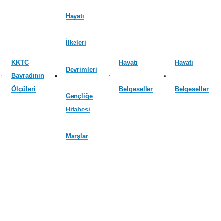
Hayatı
İlkeleri
KKTC
Hayatı
Hayatı
Devrimleri
Bayrağının
Ölçüleri
Belgeseller
Belgeseller
Gençliğe
Hitabesi
Marşlar