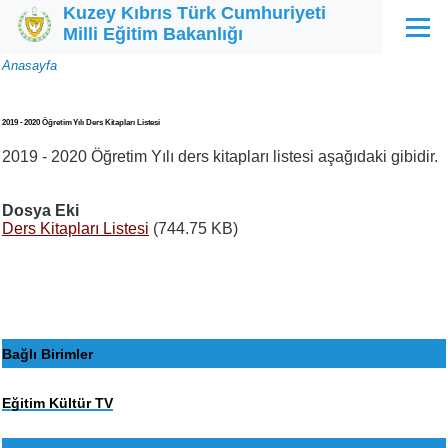
Kuzey Kıbrıs Türk Cumhuriyeti
Ana içeriğe atla
Milli Eğitim Bakanlığı
Menü
Sayfa
Anasayfa
yolu
2019 - 2020 Öğretim Yılı Ders Kitapları Listesi
2019 - 2020 Öğretim Yılı ders kitapları listesi aşağıdaki gibidir.
Dosya Eki
Ders Kitapları Listesi
(744.75 KB)
Bağlı Birimler
Eğitim Kültür TV