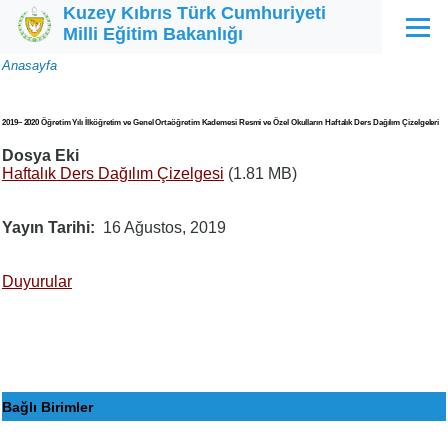
Kuzey Kıbrıs Türk Cumhuriyeti
Ana içeriğe atla
Milli Eğitim Bakanlığı
Menü
Sayfa
Anasayfa
yolu
2019– 2020 Öğretim Yılı İlköğretim ve Genel Ortaöğretim Kademesi Resmi ve Özel Okulların Haftalık Ders Dağılım Çizelgeleri
Dosya Eki
Haftalık Ders Dağılım Çizelgesi
(1.81 MB)
Yayın Tarihi
16 Ağustos, 2019
Duyurular
Bağlı Birimler