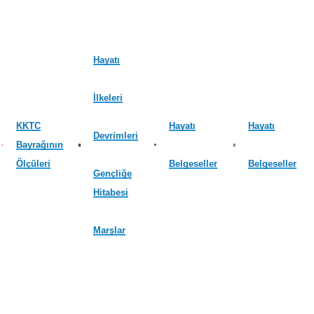
Hayatı
İlkeleri
KKTC
Hayatı
Hayatı
Devrimleri
Bayrağının
Ölçüleri
Belgeseller
Belgeseller
Gençliğe
Hitabesi
Marşlar