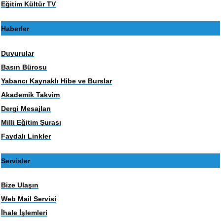
Eğitim Kültür TV
Haberler
Duyurular
Basın Bürosu
Yabancı Kaynaklı Hibe ve Burslar
Akademik Takvim
Dergi Mesajları
Milli Eğitim Şurası
Faydalı Linkler
Servisler
Bize Ulaşın
Web Mail Servisi
İhale İşlemleri