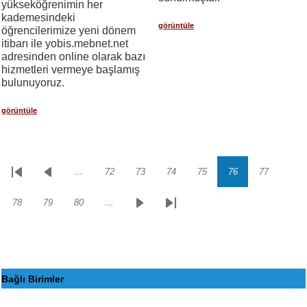
yükseköğrenimin her
kademesindeki
görüntüle
öğrencilerimize yeni dönem
itibarı ile yobis.mebnet.net
adresinden online olarak bazı
hizmetleri vermeye başlamış
bulunuyoruz.
görüntüle
…
72
73
74
75
76
77
Sayfalama
İlk
Önceki
Sayfa
Sayfa
Sayfa
Sayfa
Sayfa
Sayfa
sayfa
sayfa
78
79
80
…
Sayfa
Sayfa
Sayfa
Sonraki
Son
sayfa
sayfa
Bağlı Birimler