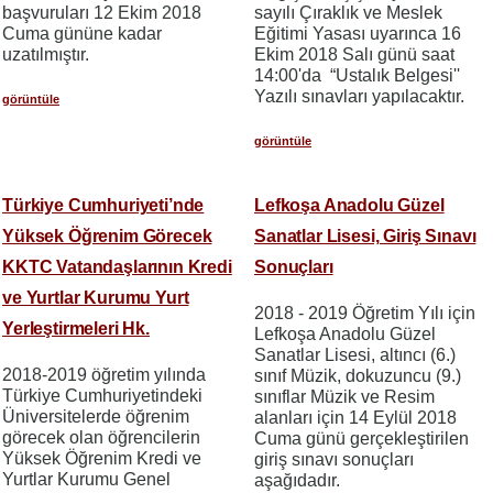
başvuruları 12 Ekim 2018
sayılı Çıraklık ve Meslek
Cuma gününe kadar
Eğitimi Yasası uyarınca 16
uzatılmıştır.
Ekim 2018 Salı günü saat
14:00'da “Ustalık Belgesi''
Yazılı sınavları yapılacaktır.
görüntüle
görüntüle
Türkiye Cumhuriyeti’nde
Lefkoşa Anadolu Güzel
Yüksek Öğrenim Görecek
Sanatlar Lisesi, Giriş Sınavı
KKTC Vatandaşlarının Kredi
Sonuçları
ve Yurtlar Kurumu Yurt
2018 - 2019 Öğretim Yılı için
Yerleştirmeleri Hk.
Lefkoşa Anadolu Güzel
Sanatlar Lisesi, altıncı (6.)
2018-2019 öğretim yılında
sınıf Müzik, dokuzuncu (9.)
Türkiye Cumhuriyetindeki
sınıflar Müzik ve Resim
Üniversitelerde öğrenim
alanları için 14 Eylül 2018
görecek olan öğrencilerin
Cuma günü gerçekleştirilen
Yüksek Öğrenim Kredi ve
giriş sınavı sonuçları
Yurtlar Kurumu Genel
aşağıdadır.