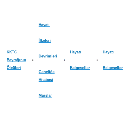
Hayatı
İlkeleri
KKTC
Hayatı
Hayatı
Devrimleri
Bayrağının
Ölçüleri
Belgeseller
Belgeseller
Gençliğe
Hitabesi
Marşlar