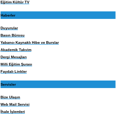
Eğitim Kültür TV
Haberler
Duyurular
Basın Bürosu
Yabancı Kaynaklı Hibe ve Burslar
Akademik Takvim
Dergi Mesajları
Milli Eğitim Şurası
Faydalı Linkler
Servisler
Bize Ulaşın
Web Mail Servisi
İhale İşlemleri