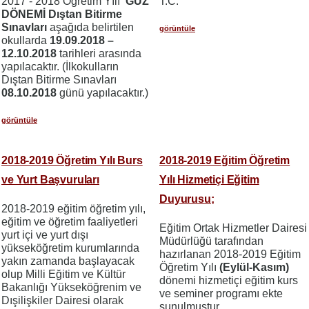
2017 - 2018 Öğretim Yılı
GÜZ
T.C.
DÖNEMİ Dıştan Bitirme
Sınavları
aşağıda belirtilen
görüntüle
okullarda
19.09.2018 –
12.10.2018
tarihleri arasında
yapılacaktır. (İlkokulların
Dıştan Bitirme Sınavları
08.10.2018
günü yapılacaktır.)
görüntüle
2018-2019 Öğretim Yılı Burs
2018-2019 Eğitim Öğretim
ve Yurt Başvuruları
Yılı Hizmetiçi Eğitim
Duyurusu;
2018-2019 eğitim öğretim yılı,
eğitim ve öğretim faaliyetleri
Eğitim Ortak Hizmetler Dairesi
yurt içi ve yurt dışı
Müdürlüğü tarafından
yükseköğretim kurumlarında
hazırlanan 2018-2019 Eğitim
yakın zamanda başlayacak
Öğretim Yılı
(Eylül-Kasım)
olup Milli Eğitim ve Kültür
dönemi hizmetiçi eğitim kurs
Bakanlığı Yükseköğrenim ve
ve seminer programı ekte
Dışilişkiler Dairesi olarak
sunulmuştur.