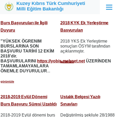
Kuzey Kıbrıs Türk Cumhuriyeti
Ana içeriğe atla
Milli Eğitim Bakanlığı
Menü
Burs Başvuruları ile İlgili
2018 KYK Ek Yerleştirme
Duyuru
Basvuruları
"
YÜKSEK ÖGRENIM
2018 YKS Ek Yerleştirme
BURSLARINA SON
sonuçları ÖSYM tarafından
BAŞVURU TARİHİ 12 EKİM
açıklanmıştır.
2018'dir.
BAŞVURULARINI
https://yobis.mebnet.net
ÜZERİNDEN
görüntüle
TAMAMLAMAYANLARA
ÖNEMLE DUYURULUR
...
görüntüle
2018-2019 Eylül Dönemi
Ustalık Belgesi Yazılı
Burs Başvuru Süresi Uzatıldı
Sınavları
2018-2019 Eylül dönemi burs
Değiştirilmiş şekliyle 28/1988