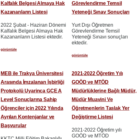
Kalfalık Belgesi Almaya Hak
Görevlendirme Temsil
Kazananların Listesi
Yeteneği Sınav Sonuçları
2022 Şubat - Haziran Dönemi
Yurt Dışı Öğretmen
Kalfalık Belgesi Almaya Hak
Görevlendirme Temsil
Kazananların Listesi ektedir.
Yeteneği Sınavı sonuçları
ektedir.
görüntüle
görüntüle
MEB ile Trakya Üniversitesi
2021-2022 Öğretim Yılı
Arasında İmzalanan İşbirliği
GOÖD ve MTÖD
Protokolü Uyarinca GCE A
Müdürlüklerine Bağlı Müdür,
Level Sonuçlarına Sahip
Müdür Muavini Ve
Öğrenciler için 2022 Yılında
Öğretmenlerin Taslak Yer
Ayrılan Kontenjanlar ve
Değiştirme Listesi
Başvurular
2021-2022 Öğretim yılı
GOÖD ve MTÖD
KKTC Milli Eğitim Bakanlığı