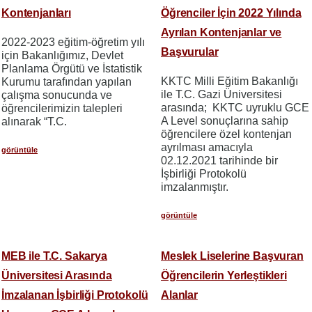
Kontenjanları
Öğrenciler İçin 2022 Yılında
Ayrılan Kontenjanlar ve
2022-2023 eğitim-öğretim yılı
Başvurular
için Bakanlığımız, Devlet
Planlama Örgütü ve İstatistik
KKTC Milli Eğitim Bakanlığı
Kurumu tarafından yapılan
ile T.C. Gazi Üniversitesi
çalışma sonucunda ve
arasında; KKTC uyruklu GCE
öğrencilerimizin talepleri
A Level sonuçlarına sahip
alınarak “T.C.
öğrencilere özel kontenjan
ayrılması amacıyla
görüntüle
02.12.2021 tarihinde bir
İşbirliği Protokolü
imzalanmıştır.
görüntüle
MEB ile T.C. Sakarya
Meslek Liselerine Başvuran
Üniversitesi Arasında
Öğrencilerin Yerleştikleri
İmzalanan İşbirliği Protokolü
Alanlar