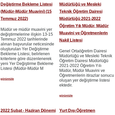
Değiştirme Bekleme Listesi
Müdürlüğü ve Mesleki
(Müdür-Müdür Muavini) (15
Teknik Öğretim Dairesi
Temmuz 2022)
Müdürlüğü 2021-2022
Öğretim Yılı Müdür, Müdür
Müdür ve müdür muavini yer
Muavini ve Öğretmenlerin
değiştirmelerine ilişkin 13-15
Temmuz 2022 tarihlerinde
Nakil Listesi
alınan başvurular neticesinde
oluşturulan Yer Değiştirme
Genel Ortaöğretim Dairesi
Bekleme Listesi, belirlenen
Müdürlüğü ve Mesleki Teknik
kriterlere göre düzenlenerek
Öğretim Dairesi Müdürlüğü
yeni Yer Değiştirme Bekleme
2021-2022 Öğretim Yılı
Listesi (Müdür-Müdür M
Müdür, Müdür Muavini ve
Öğretmenlerin itirazlar sonucu
görüntüle
oluşan yer değiştirme listesi
ektedir.
görüntüle
2022 Şubat - Haziran Dönemi
Yurt Dışı Öğretmen