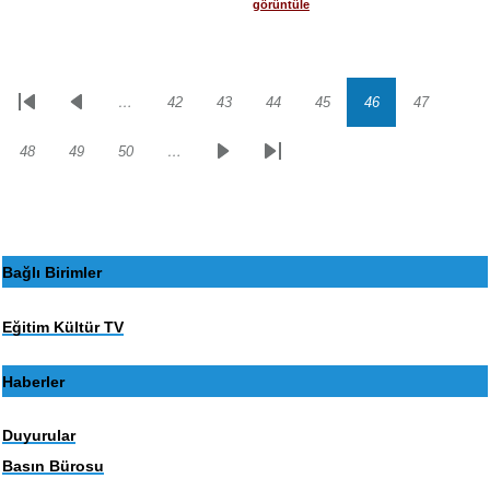
görüntüle
…
42
43
44
45
46
47
Sayfalama
İlk
Önceki
Sayfa
Sayfa
Sayfa
Sayfa
Sayfa
Sayfa
sayfa
sayfa
48
49
50
…
Sayfa
Sayfa
Sayfa
Sonraki
Son
sayfa
sayfa
Bağlı Birimler
Eğitim Kültür TV
Haberler
Duyurular
Basın Bürosu