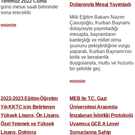
Temmuz 2022 Cuma
Dolayısıyla Mesaj Yayımladı
günü mesai saati bitiminde
sona erecektir.
Milli Eğitim Bakanı Nazım
Çavuşoğlu, Kurban Bayramı
görüntüle
dolayısıyla yayımladığı
mesajda, bayramların
kardeşliği ve millet olma
şuurunu pekiştirdiğine vurgu
yaparak, Kurban Bayramı’nın
birlik ve beraberlik
duygularıyla, mutlu ve huzurlu
bir şekilde geç
görüntüle
2022-2023 Eğitim-Öğretim
MEB ile T.C. Gazi
Yılı KKTC için Belirlenen
Üniversitesi Arasında
Yüksek Lisans, Ön Lisans,
İmzalanan İşbirliği Protokolü
Özel Yetenek ve Yüksek
Uyarınca GCE A Level
Lisans, Doktora
Sonuçlarına Sahip