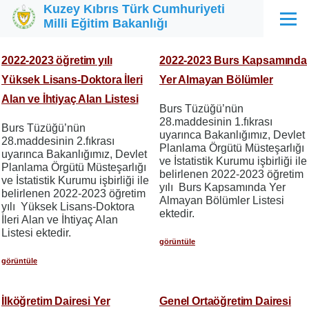
Kuzey Kıbrıs Türk Cumhuriyeti
Ana içeriğe atla
Milli Eğitim Bakanlığı
Menü
2022-2023 öğretim yılı
2022-2023 Burs Kapsamında
Yüksek Lisans-Doktora İleri
Yer Almayan Bölümler
Alan ve İhtiyaç Alan Listesi
Burs Tüzüğü’nün
28.maddesinin 1.fıkrası
Burs Tüzüğü’nün
uyarınca Bakanlığımız, Devlet
28.maddesinin 2.fıkrası
Planlama Örgütü Müsteşarlığı
uyarınca Bakanlığımız, Devlet
ve İstatistik Kurumu işbirliği ile
Planlama Örgütü Müsteşarlığı
belirlenen 2022-2023 öğretim
ve İstatistik Kurumu işbirliği ile
yılı Burs Kapsamında Yer
belirlenen 2022-2023 öğretim
Almayan Bölümler Listesi
yılı Yüksek Lisans-Doktora
ektedir.
İleri Alan ve İhtiyaç Alan
Listesi ektedir.
görüntüle
görüntüle
İlköğretim Dairesi Yer
Genel Ortaöğretim Dairesi