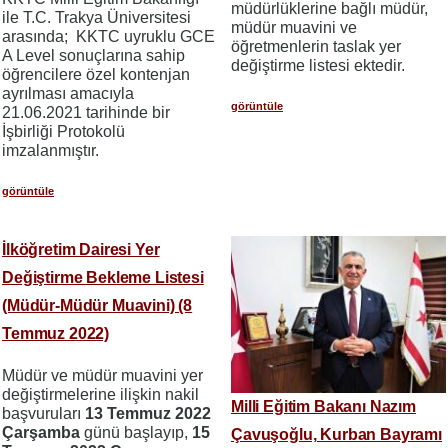
müdürlüklerine bağlı müdür,
ile T.C. Trakya Üniversitesi
müdür muavini ve
arasında; KKTC uyruklu GCE
öğretmenlerin taslak yer
A Level sonuçlarına sahip
değiştirme listesi ektedir.
öğrencilere özel kontenjan
ayrılması amacıyla
görüntüle
21.06.2021 tarihinde bir
İşbirliği Protokolü
imzalanmıştır.
görüntüle
İlköğretim Dairesi Yer
Değiştirme Bekleme Listesi
(Müdür-Müdür Muavini) (8
Temmuz 2022)
Müdür ve müdür muavini yer
değiştirmelerine ilişkin nakil
Milli Eğitim Bakanı Nazım
başvuruları
13 Temmuz 2022
Çarşamba
günü başlayıp,
15
Çavuşoğlu, Kurban Bayramı