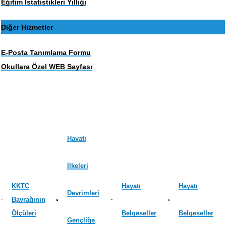
Eğitim İstatistikleri Yıllığı
Diğer Hizmetler
E-Posta Tanımlama Formu
Okullara Özel WEB Sayfası
Hayatı
İlkeleri
KKTC
Hayatı
Hayatı
Devrimleri
Bayrağının
Ölçüleri
Belgeseller
Belgeseller
Gençliğe