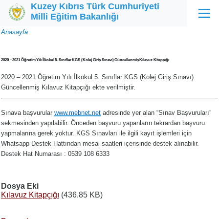
Kuzey Kıbrıs Türk Cumhuriyeti
Ana içeriğe atla
Milli Eğitim Bakanlığı
Menü
Sayfa
Anasayfa
yolu
2020 – 2021 Öğretim Yılı İlkokul 5. Sınıflar KGS (Kolej Giriş Sınavı) Güncellenmiş Kılavuz Kitapçığı
2020 – 2021 Öğretim Yılı İlkokul 5. Sınıflar KGS (Kolej Giriş Sınavı)
Güncellenmiş Kılavuz Kitapçığı ekte verilmiştir.
Sınava başvurular
www.mebnet.net
adresinde yer alan “Sınav Başvuruları”
sekmesinden yapılabilir. Önceden başvuru yapanların tekrardan başvuru
yapmalarına gerek yoktur. KGS Sınavları ile ilgili kayıt işlemleri için
Whatsapp Destek Hattından mesai saatleri içerisinde destek alınabilir.
Destek Hat Numarası : 0539 108 6333
Dosya Eki
Kılavuz Kitapçığı
(436.85 KB)