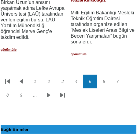
Birkan Uzun’un anısını
yaşatmak adına Lefke Avrupa
Milli Eğitim Bakanlığı Mesleki
Üniversitesi (LAÜ) tarafından
Teknik Öğretim Dairesi
verilen eğitim bursu, LAÜ
tarafından organize edilen
Yazılım Mühendisliği
“Meslek Liseleri Arası Bilgi ve
öğrencisi Merve Genç’e
Beceri Yarışmaları” bugün
takdim edildi.
sona erdi.
görüntüle
görüntüle
1
2
3
4
5
6
7
Sayfalama
İlk
Önceki
Sayfa
Sayfa
Sayfa
Sayfa
Sayfa
Sayfa
Sayfa
sayfa
sayfa
8
9
…
Sayfa
Sayfa
Sonraki
Son
sayfa
sayfa
Bağlı Birimler