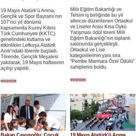
Milli Eğitim Bakanlığı ve
19 Mayıs Atatürk’ü Anma,
Telsim iş birliğinde bu yıl
Gençlik ve Spor Bayramı’nın
altıncısı düzenlenen Ortaokul
107’nci yıl dönümü
ve Liseler Arası Kısa Öykü
kapsamında Kuzey Kıbrıs
Yarışması ödül töreni Milli
Türk Cumhuriyeti (KKTC)
Eğitim Bakanlığı’nın toplantı
genelindeki kutlama ve
salonunda gerçekleşti.
etkinlikler Lefkoşa Atatürk
Ortaokul ve Lise
Anıtı’ndaki törenle başladı.
kategorilerinin yanı sıra
Törende, Gençlik Meşalesi
“Pembe Marmara Özel Ödülü”
yakılarak, 19 Mayıs haftasının
sahiplerini buldu.
açılışı yapıldı.
görüntüle
görüntüle
Bakan Çavuşoğlu: Çocuk
19 Mayıs Atatürk’ü Anma,