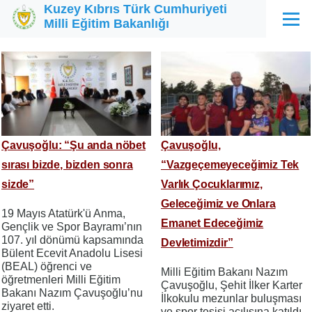
Kuzey Kıbrıs Türk Cumhuriyeti
Ana içeriğe atla
Milli Eğitim Bakanlığı
Menü
Çavuşoğlu: “Şu anda nöbet
Çavuşoğlu,
sırası bizde, bizden sonra
“Vazgeçemeyeceğimiz Tek
sizde”
Varlık Çocuklarımız,
Geleceğimiz ve Onlara
19 Mayıs Atatürk'ü Anma,
Emanet Edeceğimiz
Gençlik ve Spor Bayramı’nın
107. yıl dönümü kapsamında
Devletimizdir”
Bülent Ecevit Anadolu Lisesi
(BEAL) öğrenci ve
Milli Eğitim Bakanı Nazım
öğretmenleri Milli Eğitim
Çavuşoğlu, Şehit İlker Karter
Bakanı Nazım Çavuşoğlu’nu
İlkokulu mezunlar buluşması
ziyaret etti.
ve spor tesisi açılışına katıldı.