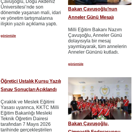
Çavuşoğlu, Doğu Akdeniz
Üniversitesi’nde son
Bakan Çavuşoğlu'nun
dönemde yaşanan mali, idari
Anneler Günü Mesajı
ve yönetim tartışmalarına
ilişkin yazılı açıklama yaptı.
Milli Eğitim Bakanı Nazım
Çavuşoğlu, Anneler Günü
görüntüle
dolayısıyla bir mesaj
yayımlayarak, tüm annelerin
Anneler Gününü kutladı.
görüntüle
Öğretici Ustalık Kursu Yazılı
Sınav Sonuçları Açıklandı
Çıraklık ve Meslek Eğitimi
Yasası uyarınca, KKTC Milli
Eğitim Bakanlığı Mesleki
Teknik Öğretim Dairesi
Bakan Çavuşoğlu,
tarafından 7 Mayıs 2026
tarihinde gerçekleştirilen
Cimnastik Federasyonu