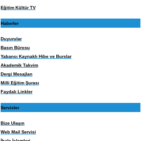
Eğitim Kültür TV
Haberler
Duyurular
Basın Bürosu
Yabancı Kaynaklı Hibe ve Burslar
Akademik Takvim
Dergi Mesajları
Milli Eğitim Şurası
Faydalı Linkler
Servisler
Bize Ulaşın
Web Mail Servisi
İhale İşlemleri