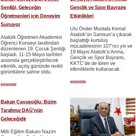
Şenliği, Geleceğin
Gençlik ve Spor Bayramı
Öğretmenleri için Deneyim
Etkinlikleri
Sunuyor
Ulu Önder Mustafa Kemal
Atatürk’ün Samsun’a çıkarak
Atatürk Öğretmen Akademisi
başlattığı kurtuluş
Öğrenci Konseyi tarafından
mücadelesinin 107’nci yılı ve
düzenlenen 19. Çocuk Şenliği
19 Mayıs Atatürk’ü Anma,
başladı. 11-15 Mayıs tarihleri
Gençlik ve Spor Bayramı,
arasında gerçekleştirilecek
KKTC’de de tören ve
etkinlik, açılış gününde renkli
etkinliklerle kutlanacak.
görüntülere sahne oldu.
görüntüle
görüntüle
Bakan Çavuşoğlu: Bizim
Tarafımız DAÜ’nün
Geleceğidir
Milli Eğitim Bakanı Nazım