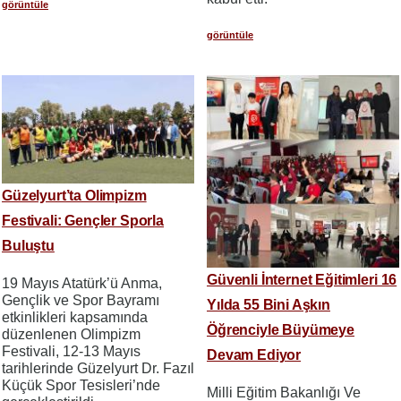
görüntüle
görüntüle
Güzelyurt’ta Olimpizm
Festivali: Gençler Sporla
Buluştu
Güvenli İnternet Eğitimleri 16
19 Mayıs Atatürk’ü Anma,
Gençlik ve Spor Bayramı
Yılda 55 Bini Aşkın
etkinlikleri kapsamında
Öğrenciyle Büyümeye
düzenlenen Olimpizm
Festivali, 12-13 Mayıs
Devam Ediyor
tarihlerinde Güzelyurt Dr. Fazıl
Küçük Spor Tesisleri’nde
Milli Eğitim Bakanlığı Ve