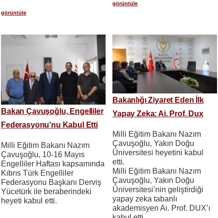
görüntüle
görüntüle
Bakanlığı Ziyaret Eden İlk
Bakan Çavuşoğlu, Engelliler
Yapay Zeka: Ai. Prof. Dux
Federasyonu'nu Kabul Etti
Milli Eğitim Bakanı Nazım
Çavuşoğlu, Yakın Doğu
Milli Eğitim Bakanı Nazım
Üniversitesi heyetini kabul
Çavuşoğlu, 10-16 Mayıs
etti.
Engelliler Haftası kapsamında
Milli Eğitim Bakanı Nazım
Kıbrıs Türk Engelliler
Çavuşoğlu, Yakın Doğu
Federasyonu Başkanı Derviş
Üniversitesi’nin geliştirdiği
Yücetürk ile beraberindeki
yapay zeka tabanlı
heyeti kabul etti.
akademisyen Ai. Prof. DUX’ı
kabul etti.