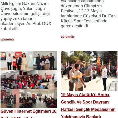
etkinlikleri kapsamında
Milli Eğitim Bakanı Nazım
düzenlenen Olimpizm
Çavuşoğlu, Yakın Doğu
Festivali, 12-13 Mayıs
Üniversitesi’nin geliştirdiği
tarihlerinde Güzelyurt Dr. Fazıl
yapay zeka tabanlı
Küçük Spor Tesisleri’nde
akademisyen Ai. Prof. DUX’ı
gerçekleştirildi.
kabul etti.
görüntüle
görüntüle
19 Mayıs Atatürk’ü Anma,
Gençlik Ve Spor Bayramı
Haftası Gençlik Meşalesi’nin
Güvenli İnternet Eğitimleri 16
Yakılmasıyla Başladı