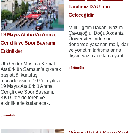
Tarafımız DAÜ’nün
Geleceğidir
Milli Eğitim Bakanı Nazım
Çavuşoğlu, Doğu Akdeniz
19 Mayıs Atatürk’ü Anma,
Üniversitesi’nde son
Gençlik ve Spor Bayramı
dönemde yaşanan mali, idari
ve yönetim tartışmalarına
Etkinlikleri
ilişkin yazılı açıklama yaptı.
Ulu Önder Mustafa Kemal
görüntüle
Atatürk’ün Samsun’a çıkarak
başlattığı kurtuluş
mücadelesinin 107’nci yılı ve
19 Mayıs Atatürk’ü Anma,
Gençlik ve Spor Bayramı,
KKTC’de de tören ve
etkinliklerle kutlanacak.
görüntüle
Öğretici Ustalık Kursu Yazılı