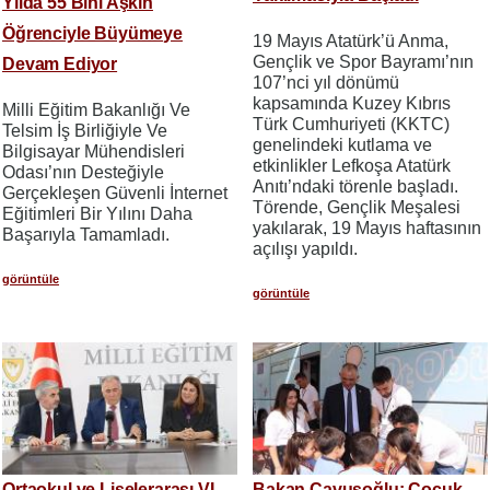
Yılda 55 Bini Aşkın
Öğrenciyle Büyümeye
19 Mayıs Atatürk’ü Anma,
Gençlik ve Spor Bayramı’nın
Devam Ediyor
107’nci yıl dönümü
kapsamında Kuzey Kıbrıs
Milli Eğitim Bakanlığı Ve
Türk Cumhuriyeti (KKTC)
Telsim İş Birliğiyle Ve
genelindeki kutlama ve
Bilgisayar Mühendisleri
etkinlikler Lefkoşa Atatürk
Odası’nın Desteğiyle
Anıtı’ndaki törenle başladı.
Gerçekleşen Güvenli İnternet
Törende, Gençlik Meşalesi
Eğitimleri Bir Yılını Daha
yakılarak, 19 Mayıs haftasının
Başarıyla Tamamladı.
açılışı yapıldı.
görüntüle
görüntüle
Ortaokul ve Liselerarası VI.
Bakan Çavuşoğlu: Çocuk