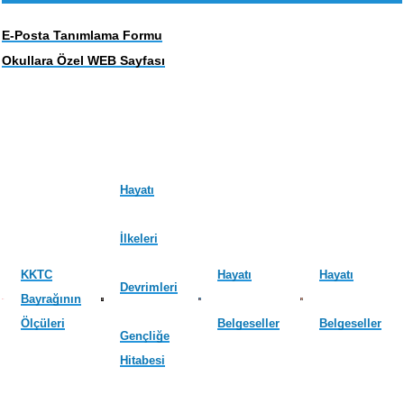
E-Posta Tanımlama Formu
Okullara Özel WEB Sayfası
Hayatı
İlkeleri
KKTC
Hayatı
Hayatı
Devrimleri
Bayrağının
Ölçüleri
Belgeseller
Belgeseller
Gençliğe
Hitabesi