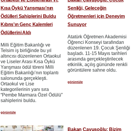
Kısa Öykü Yarışması’nın
Şenliği, Geleceğin
Ödülleri Sahiplerini Buldu
Öğretmenleri için Deneyim
Kıbrıs'ın Genç Kalemleri
Sunuyor
Ödüllerini Aldı
Atatürk Öğretmen Akademisi
Öğrenci Konseyi tarafından
Milli Eğitim Bakanlığı ve
düzenlenen 19. Çocuk Şenliği
Telsim iş birliğinde bu yıl
başladı. 11-15 Mayıs tarihleri
altıncısı düzenlenen Ortaokul
arasında gerçekleştirilecek
ve Liseler Arası Kısa Öykü
etkinlik, açılış gününde renkli
Yarışması ödül töreni Milli
görüntülere sahne oldu.
Eğitim Bakanlığı’nın toplantı
salonunda gerçekleşti.
görüntüle
Ortaokul ve Lise
kategorilerinin yanı sıra
“Pembe Marmara Özel Ödülü”
sahiplerini buldu.
görüntüle
Bakan Çavuşoğlu: Bizim