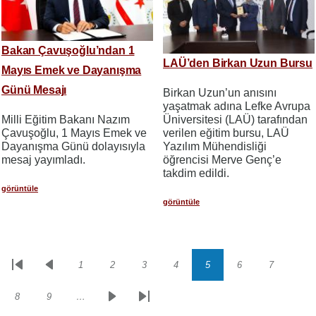
Bakan Çavuşoğlu’ndan 1
LAÜ’den Birkan Uzun Bursu
Mayıs Emek ve Dayanışma
Günü Mesajı
Birkan Uzun’un anısını
yaşatmak adına Lefke Avrupa
Üniversitesi (LAÜ) tarafından
Milli Eğitim Bakanı Nazım
verilen eğitim bursu, LAÜ
Çavuşoğlu, 1 Mayıs Emek ve
Yazılım Mühendisliği
Dayanışma Günü dolayısıyla
öğrencisi Merve Genç’e
mesaj yayımladı.
takdim edildi.
görüntüle
görüntüle
1
2
3
4
5
6
7
Sayfalama
İlk
Önceki
Sayfa
Sayfa
Sayfa
Sayfa
Sayfa
Sayfa
Sayfa
sayfa
sayfa
8
9
…
Sayfa
Sayfa
Sonraki
Son
sayfa
sayfa