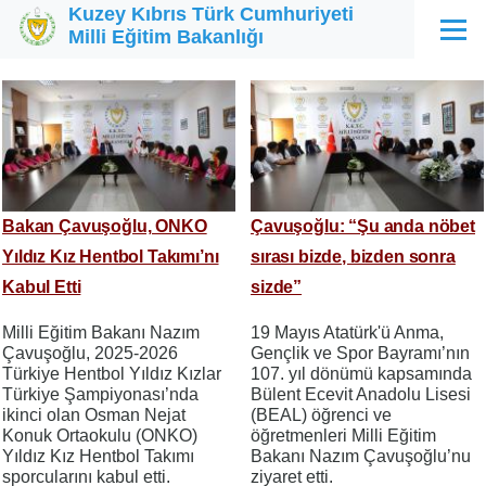
Kuzey Kıbrıs Türk Cumhuriyeti
Ana içeriğe atla
Milli Eğitim Bakanlığı
Menü
Bakan Çavuşoğlu, ONKO
Çavuşoğlu: “Şu anda nöbet
Yıldız Kız Hentbol Takımı’nı
sırası bizde, bizden sonra
Kabul Etti
sizde”
Milli Eğitim Bakanı Nazım
19 Mayıs Atatürk'ü Anma,
Çavuşoğlu, 2025-2026
Gençlik ve Spor Bayramı’nın
Türkiye Hentbol Yıldız Kızlar
107. yıl dönümü kapsamında
Türkiye Şampiyonası’nda
Bülent Ecevit Anadolu Lisesi
ikinci olan Osman Nejat
(BEAL) öğrenci ve
Konuk Ortaokulu (ONKO)
öğretmenleri Milli Eğitim
Yıldız Kız Hentbol Takımı
Bakanı Nazım Çavuşoğlu’nu
sporcularını kabul etti.
ziyaret etti.