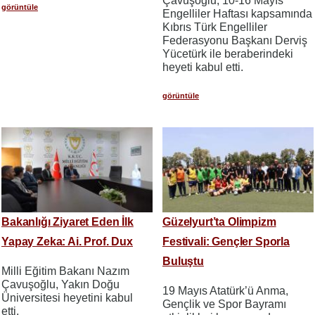
Çavuşoğlu, 10-16 Mayıs
görüntüle
Engelliler Haftası kapsamında
Kıbrıs Türk Engelliler
Federasyonu Başkanı Derviş
Yücetürk ile beraberindeki
heyeti kabul etti.
görüntüle
Bakanlığı Ziyaret Eden İlk
Güzelyurt’ta Olimpizm
Yapay Zeka: Ai. Prof. Dux
Festivali: Gençler Sporla
Buluştu
Milli Eğitim Bakanı Nazım
Çavuşoğlu, Yakın Doğu
19 Mayıs Atatürk’ü Anma,
Üniversitesi heyetini kabul
Gençlik ve Spor Bayramı
etti.