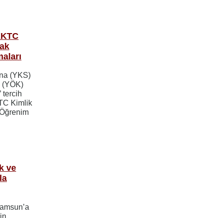
 KKTC
cak
maları
’na (YKS)
n (YÖK)
 tercih
TC Kimlik
 Öğrenim
k ve
la
Samsun’a
in