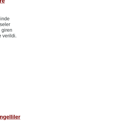
re
ğinde
iseler
 giren
 verildi.
gelliler