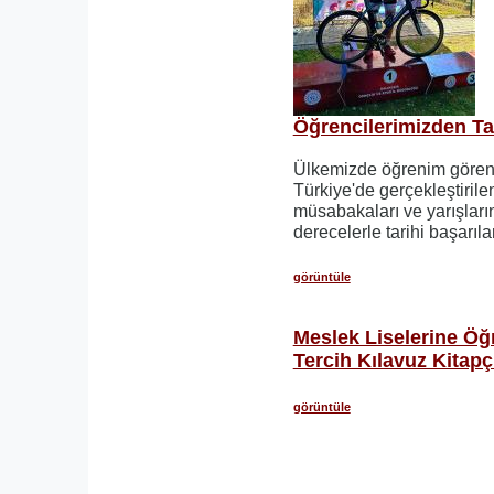
Öğrencilerimizden Tar
Ülkemizde öğrenim gören 
Türkiye'de gerçekleştirile
müsabakaları ve yarışların
derecelerle tarihi başarıla
görüntüle
Meslek Liselerine Öğ
Tercih Kılavuz Kitapç
görüntüle