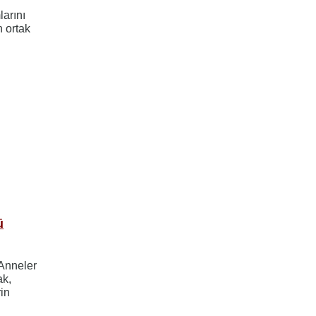
arını
n ortak
ü
 Anneler
ak,
in