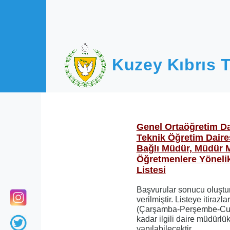
Ana içeriğe atla
Kuzey Kıbrıs T
Genel Ortaöğretim Da
Teknik Öğretim Daire
Bağlı Müdür, Müdür 
Öğretmenlere Yönelik
Listesi
Başvurular sonucu oluştur
verilmiştir. Listeye itiraz
(Çarşamba-Perşembe-Cum
kadar ilgili daire müdürlük
yapılabilecektir.