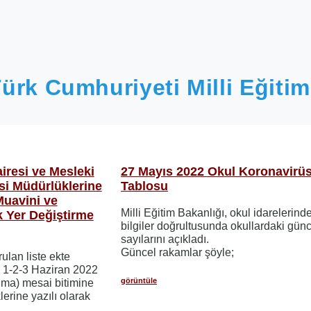
ürk Cumhuriyeti Milli Eğitim
iresi ve Mesleki
27 Mayıs 2022 Okul Koronavirü
si Müdürlüklerine
Tablosu
Muavini ve
Milli Eğitim Bakanlığı, okul idarelerin
 Yer Değiştirme
bilgiler doğrultusunda okullardaki gün
sayılarını açıkladı.
Güncel rakamlar şöyle;
ulan liste ekte
lar 1-2-3 Haziran 2022
görüntüle
a) mesai bitimine
lerine yazılı olarak