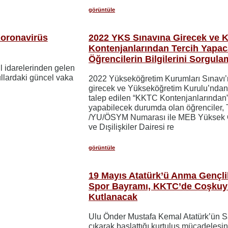
görüntüle
Koronavirüs
2022 YKS Sınavına Girecek ve
Kontenjanlarından Tercih Yapa
Öğrencilerin Bilgilerini Sorgula
ul idarelerinden gelen
ullardaki güncel vaka
2022 Yükseköğretim Kurumları Sınavı
girecek ve Yükseköğretim Kurulu’nda
talep edilen “KKTC Kontenjanlarından”
yapabilecek durumda olan öğrenciler, 
/YU/ÖSYM Numarası ile MEB Yüksek
ve Dışilişkiler Dairesi re
görüntüle
19 Mayıs Atatürk’ü Anma Gençli
Spor Bayramı, KKTC’de Coşkuy
Kutlanacak
Ulu Önder Mustafa Kemal Atatürk’ün 
çıkarak başlattığı kurtuluş mücadelesin