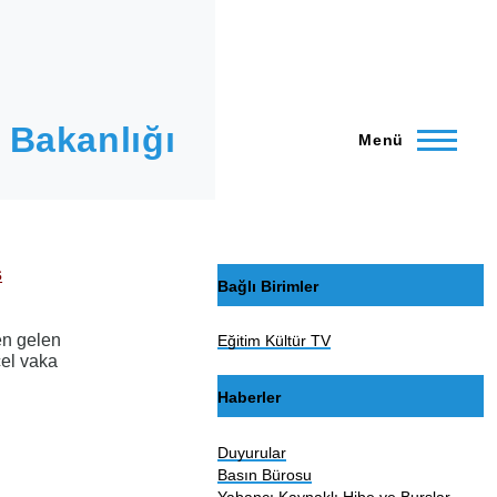
 Bakanlığı
Menü
s
Bağlı Birimler
den gelen
Eğitim Kültür TV
cel vaka
Haberler
Duyurular
Basın Bürosu
Yabancı Kaynaklı Hibe ve Burslar