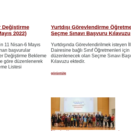
r Değiştirme
Yurtdışı Görevlendirme Öğretm
Mayıs 2022)
Seçme Sınavı Başvuru Kılavuzu
in 11 Nisan-6 Mayıs
Yurtdışında Görevlendirilmek isteyen İ
ınan başvurular
Dairesine bağlı Sınıf Öğretmenleri için
Yer Değiştirme Bekleme
düzenlenecek olan Seçme Sınavı Baş
lere göre düzenlenerek
Kılavuzu ektedir.
eme Listesi
görüntüle