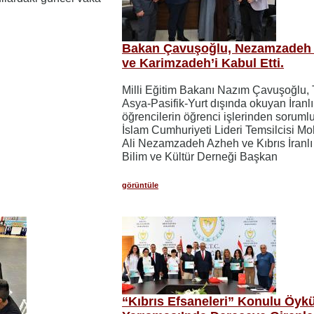
Bakan Çavuşoğlu, Nezamzadeh
ve Karimzadeh’i Kabul Etti.
Milli Eğitim Bakanı Nazım Çavuşoğlu,
Asya-Pasifik-Yurt dışında okuyan İranlı
öğrencilerin öğrenci işlerinden sorumlu
İslam Cumhuriyeti Lideri Temsilcisi 
Ali Nezamzadeh Azheh ve Kıbrıs İranlı
Bilim ve Kültür Derneği Başkan
görüntüle
“Kıbrıs Efsaneleri” Konulu Öyk