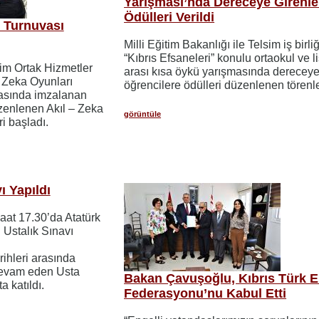
Yarışması’nda Dereceye Girenle
Ödülleri Verildi
ı Turnuvası
Milli Eğitim Bakanlığı ile Telsim iş birli
“Kıbrıs Efsaneleri” konulu ortaokul ve l
tim Ortak Hizmetler
arası kısa öykü yarışmasında dereceye
e Zeka Oyunları
öğrencilere ödülleri düzenlenen törenle
asında imzalanan
zenlenen Akıl – Zeka
görüntüle
ri başladı.
ı Yapıldı
aat 17.30’da Atatürk
 Ustalık Sınavı
ihleri arasında
devam eden Usta
Bakan Çavuşoğlu, Kıbrıs Türk En
a katıldı.
Federasyonu’nu Kabul Etti