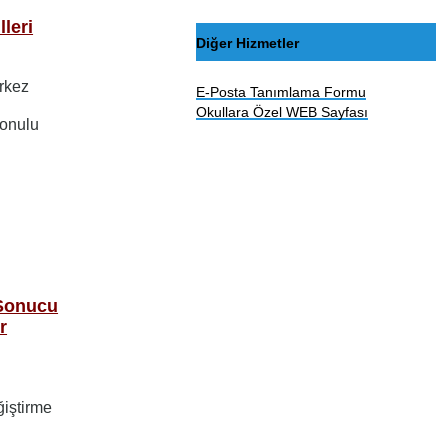
leri
Diğer Hizmetler
erkez
E-Posta Tanımlama Formu
Okullara Özel WEB Sayfası
Konulu
 Sonucu
r
ğiştirme