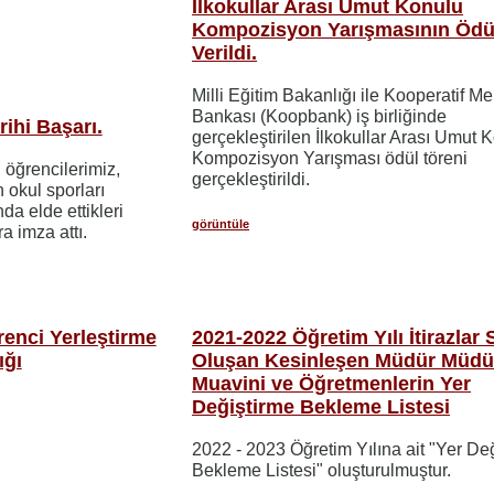
İlkokullar Arası Umut Konulu
Kompozisyon Yarışmasının Ödül
Verildi.
Milli Eğitim Bakanlığı ile Kooperatif M
Bankası (Koopbank) iş birliğinde
ihi Başarı.
gerçekleştirilen İlkokullar Arası Umut 
Kompozisyon Yarışması
ödül töreni
öğrencilerimiz,
gerçekleştirildi.
n okul sporları
da elde ettikleri
görüntüle
ra imza attı.
renci Yerleştirme
2021-2022 Öğretim Yılı İtirazlar
ığı
Oluşan Kesinleşen Müdür Müdü
Muavini ve Öğretmenlerin Yer
Değiştirme Bekleme Listesi
2022 - 2023 Öğretim Yılına ait "Yer De
Bekleme Listesi" oluşturulmuştur.