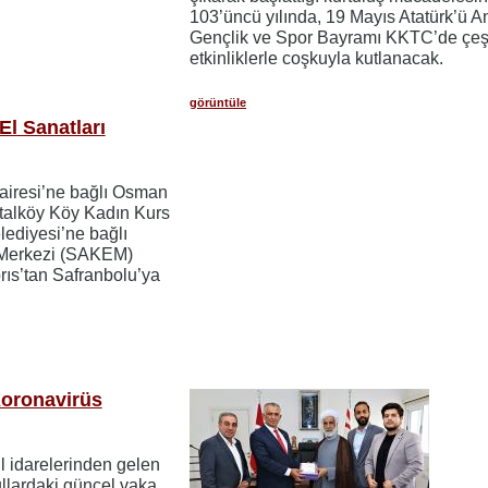
103’üncü yılında, 19 Mayıs Atatürk’ü 
Gençlik ve Spor Bayramı KKTC’de çeşi
etkinliklerle coşkuyla kutlanacak.
görüntüle
El Sanatları
airesi’ne bağlı Osman
talköy Köy Kadın Kurs
lediyesi’ne bağlı
m Merkezi (SAKEM)
rıs’tan Safranbolu’ya
Koronavirüs
ul idarelerinden gelen
ullardaki güncel vaka