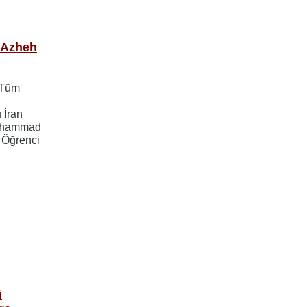
 Azheh
 Tüm
 İran
Mohammad
 Öğrenci
ü