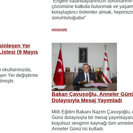
“Engelli vatandaşlarımızın sorunlarının
çözümüne katkıda bulunmak ve yaşaml
kolaylaştırıcı önlemler almak, hepimizi
sorumluluğudur”
görüntüle
sinleşen Yer
istesi (9 Mayıs
ı okullarımızda,
eşen Yer değiştirme
lmiştir.
Bakan Çavuşoğlu, Anneler Gün
Dolayısıyla Mesaj Yayımladı
Milli Eğitim Bakanı Nazım Çavuşoğlu,
Günü dolayısıyla bir mesaj yayımlayar
koşulsuz sevginin kaynağı tüm anneler
Anneler Günü’nü kutladı.