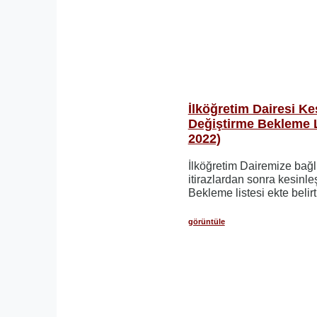
İlköğretim Dairesi Ke
Değiştirme Bekleme L
2022)
İlköğretim Dairemize bağl
itirazlardan sonra kesinl
Bekleme listesi ekte belirti
görüntüle