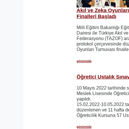
Akıl ve Zeka Oyunlar
Finalleri Başladı
Milli Eğitim Bakanlığı Eği
Dairesi ile Türkiye Akıl v
Federasyonu (TAZOF) ar
protokol çerçevesinde dü
Oyunları Turnuvası finalle
görüntüle
Öğretici Ustalık Sınav
10 Mayıs 2022 tarihinde s
Meslek Lisesinde Öğretici
yapıldı.
15.02.2022-10.05.2022 tar
düzenlenen ve 11 hafta 
Öğreticilik Kursuna 57 Ust
görüntüle