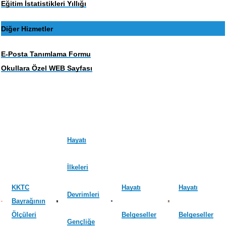
Eğitim İstatistikleri Yıllığı
Diğer Hizmetler
E-Posta Tanımlama Formu
Okullara Özel WEB Sayfası
Hayatı
İlkeleri
KKTC
Hayatı
Hayatı
Devrimleri
Bayrağının
Ölçüleri
Belgeseller
Belgeseller
Gençliğe