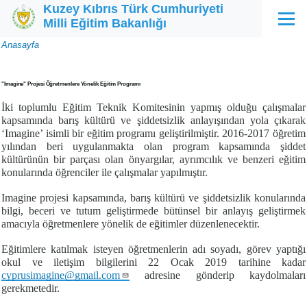
Kuzey Kıbrıs Türk Cumhuriyeti
Ana içeriğe atla
Milli Eğitim Bakanlığı
Menü
Sayfa
Anasayfa
yolu
"Imagine" Projesi Öğretmenlere Yönelik Eğitim Programı
İki toplumlu Eğitim Teknik Komitesinin yapmış olduğu çalışmalar
kapsamında
b
arış kültürü ve şiddetsizlik anlayışından yola çıkarak
‘Imagine’ isimli bir eğitim programı geliştirilmiştir. 2016-2017 öğretim
yılından beri uygulanmakta olan program kapsamında
şiddet
kültürünün bir parçası olan önyargılar, ayrımcılık ve benzeri eğitim
konularında öğrenciler ile çalışmalar yapılmıştır.
Imagine projesi kapsamında, barış kültürü ve şiddetsizlik konularında
bilgi, beceri ve tutum geliştirmede bütünsel bir anlayış geliştirmek
amacıyla öğretmenlere yönelik de eğitimler düzenlenecektir.
Eğitimlere katılmak isteyen öğretmenlerin adı soyadı, görev yaptığı
okul ve iletişim bilgilerini 22 Ocak 2019 tarihine kadar
cyprusimagine@gmail.com
adresine gönderip kaydolmaları
gerekmetedir.