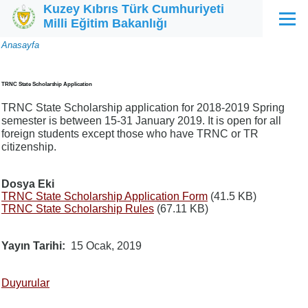
Kuzey Kıbrıs Türk Cumhuriyeti
Ana içeriğe atla
Milli Eğitim Bakanlığı
Menü
Sayfa
Anasayfa
yolu
TRNC State Scholarship Application
TRNC State Scholarship application for 2018-2019 Spring
semester is between 15-31 January 2019. It is open for all
foreign students except those who have TRNC or TR
citizenship.
Dosya Eki
TRNC State Scholarship Application Form
(41.5 KB)
TRNC State Scholarship Rules
(67.11 KB)
Yayın Tarihi
15 Ocak, 2019
Duyurular