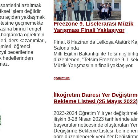
 saatlerini azaltmak
ksel işlem değildir.
bu açıdan yaklaşmak
 ötesine geçmemekte
Freezone 9. Liselerarası Müzik
asına birincil engel
Yarışması Finali Yaklaşıyor
u bağlamda öğretimin
leri, ders kazanımları,
Final, 8 Haziran’da Lefkoşa Atatürk Ka
mleri, öğrenci
Salonu’nda
zyıl becerilerine
Milli Eğitim Bakanlığı ile Telsim iş birli
ak hedeflerinden
düzenlenen, "Telsim Freezone 9. Lisel
maz.
Müzik Yarışması’nın finali yaklaşıyor.
görüntüle
İlköğretim Dairesi Yer Değiştirm
Bekleme Listesi (25 Mayıs 2023)
2023-2024 Öğretim Yılı yer değiştirmel
ilişkin 3-28 Nisan 2023 tarihlerinde al
başvurular neticesinde oluşturulan Yer
Değiştirme Bekleme Listesi, belirlenen 
göre düzenlenerek yeni Yer Değiştirm