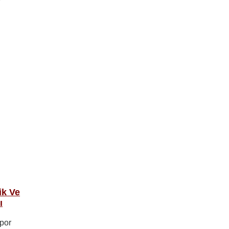
ik Ve
ı
por