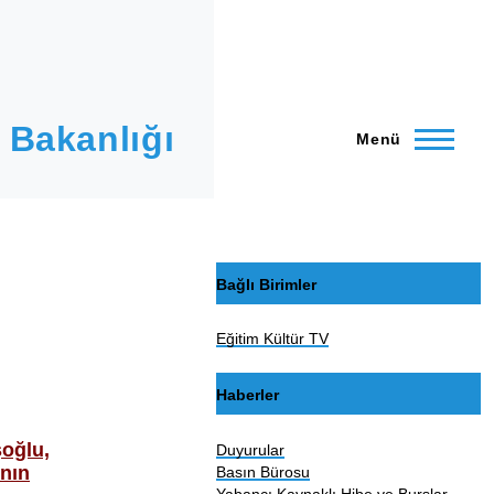
 Bakanlığı
Menü
Bağlı Birimler
Eğitim Kültür TV
Haberler
şoğlu,
Duyurular
’nın
Basın Bürosu
Yabancı Kaynaklı Hibe ve Burslar