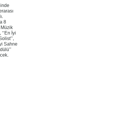
ğinde
erarası
ı.
a 8
ı Müzik
 ‘‘En İyi
olist’’,
İyi Sahne
dülü’’
ecek.