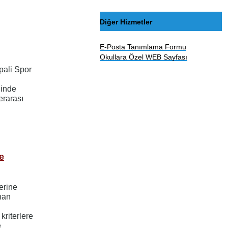
Diğer Hizmetler
E-Posta Tanımlama Formu
Okullara Özel WEB Sayfası
pali Spor
ğinde
erarası
e
erine
ınan
kriterlere
e