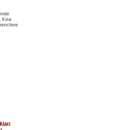
ğinde
. Kısa
rencilere
kları
ı.