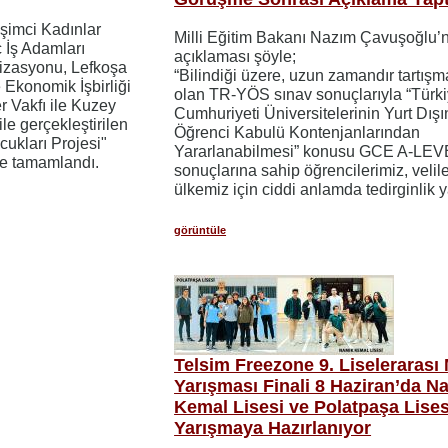
işimci Kadınlar
Milli Eğitim Bakanı Nazım Çavuşoğlu’
 İş Adamları
açıklaması şöyle;
izasyonu, Lefkoşa
“Bilindiği üzere, uzun zamandır tartış
 Ekonomik İşbirliği
olan TR-YÖS sınav sonuçlarıyla “Türk
r Vakfı ile Kuzey
Cumhuriyeti Üniversitelerinin Yurt Dış
 ile gerçekleştirilen
Öğrenci Kabulü Kontenjanlarından
cukları Projesi"
Yararlanabilmesi” konusu GCE A-LEV
ile tamamlandı.
sonuçlarına sahip öğrencilerimiz, velil
ülkemiz için ciddi anlamda tedirginlik y
görüntüle
Telsim Freezone 9. Liselerarası
Yarışması Finali 8 Haziran’da N
Kemal Lisesi ve Polatpaşa Lises
Yarışmaya Hazırlanıyor