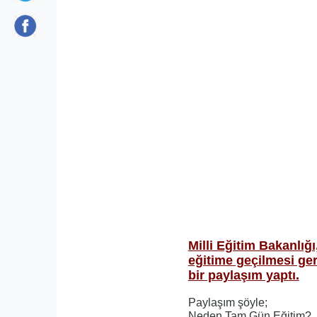
Milli Eğitim Bakanlığ
eğitime geçilmesi gere
bir paylaşım yaptı.
Paylaşım şöyle;
Neden Tam Gün Eğitim?