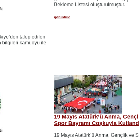
Bekleme Listesi oluşturulmuştur.
görüntüle
rkiye’den talep edilen
n bilgileri kamuoyu ile
19 Mayıs Atatürk’ü Anma, Gençl
Spor Bayramı Coşkuyla Kutland
19 Mayıs Atatürk’ü Anma, Gençlik ve S