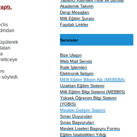
Akademik Takvim
aptı.
Dergi Mesajları
Milli Eğitim Şurası
Faydalı Linkler
clis
rdından
Servisler
üşülerek
nlatan
da
Bize Ulaşın
 neticeye
Web Mail Servisi
İhale İşlemleri
’nı
Elektronik İletişim
i söyledi.
MEB Eğitim Bilişim Ağı (MEBEBA)
Uzaktan Eğitim Sistemi
Milli Eğitim Bilgi Sistemi (MEBBIS)
Yüksek Öğrenim Bilgi Sistemi
(YOBİS)
Mesleki Gelişim Sistemi
Sınav Duyuruları
Sınav Başvuruları
Meslek Liseleri Başvuru Formu
Eğitim İstatistikleri Yıllığı