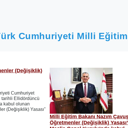
ürk Cumhuriyeti Milli Eğitim
enler (Değişiklik)
iyeti Cumhuriyet
tarihli Ellidördüncü
a kabul olunan
er (Değişiklik) Yasası"
Milli Eğitim Bakanı Nazım Çavu
Öğretmenler (Değişiklik) Yasası