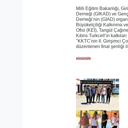
Milli Eğitim Bakanlığı, Gir
Derneği (GİKAD) ve Genç
Derneği’nin (GİAD) organ
Büyükelçiliği Kalkınma ve
Ofisi (KEİ), Tangül Çağıne
Kıbrıs Turkcell’in katkıları
"KKTC'nin II. Girişimci Ço
düzenlenen final şenliği 
görüntüle