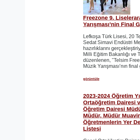
Freezone 9. Liselerar
Yarışması’nin Final 
Lefkoşa Türk Lisesi, 20 
Sedat Simavi Endüstri Me
hazırlıklarını gerçekleştiriy
Milli Eğitim Bakanlığı ve T
düzenlenen, "Telsim Freez
Müzik Yarışması’nın final
görüntüle
2023-2024 Öğretim Yıl
Ortaöğretim Dairesi 
Öğretim Dairesi Müdü
Müdür, Müdür Muavin
Öğretmenlerin Yer D
Listesi