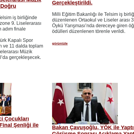
Gerçekleştirildi.
 Doğru
Milli Eğitim Bakanlığı ile Telsim iş birli
elsim iş birliğinde
düzenlenen Ortaokul ve Liseler arası 3
one 9. Liselerarası
Öykü Yarışması’nda dereceye giren öğ
 adım finale
ödülleri düzenlenen törenle verildi.
türk Kapalı Spor
görüntüle
n ve 11 dalda toplam
selerarası Müzik
00’da gerçekleşecek.
ci Çocukları
inal Şenliği ile
Bakan Çavuşoğlu, YÖK ile Yaptı
Görüşme Sonrası Açıklama Yapt