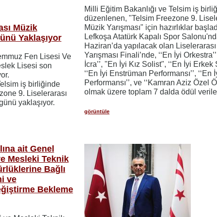
Milli Eğitim Bakanlığı ve Telsim iş birli
düzenlenen, "Telsim Freezone 9. Lisel
ası Müzik
Müzik Yarışması" için hazırlıklar başlad
Lefkoşa Atatürk Kapalı Spor Salonu'nd
Günü Yaklaşıyor
Haziran’da yapılacak olan Liseleraras
Yarışması Finali’nde, ‘‘En İyi Orkestra’’,
Temmuz Fen Lisesi Ve
İcra’’, "En İyi Kız Solist", ‘‘En İyi Erkek S
slek Lisesi son
‘‘En İyi Enstrüman Performansı’’, ‘‘En 
or.
Performansı’’, ve ‘‘Kamran Aziz Özel Ö
elsim iş birliğinde
olmak üzere toplam 7 dalda ödül veril
one 9. Liselerarası
 günü yaklaşıyor.
görüntüle
ına ait Genel
ve Mesleki Teknik
rlüklerine Bağlı
i ve
eğiştirme Bekleme