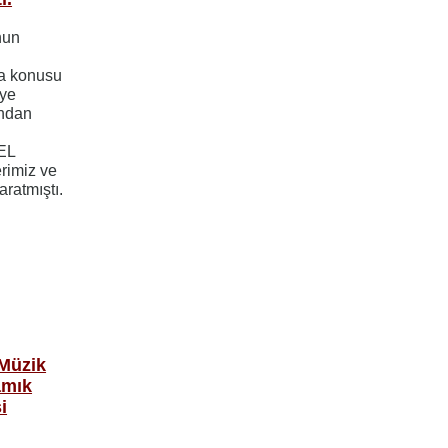
nun
ma konusu
iye
ından
EL
erimiz ve
aratmıştı.
 Müzik
amık
i