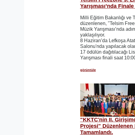
Yarışması’nda Finale
Milli Eğitim Bakanlığı ve T
düzenlenen, "Telsim Freez
Müzik Yarışması’nda adım
yaklaşılıyor.
8 Haziran’da Lefkoşa Ata
Salonu'nda yapılacak ola
17 ödülün dağıtılacağı Li
Yarışması finali saat 10:
görüntüle
"KKTC'nin II. Girişim
Projesi" Düzenlenen F
Tamamlandı.