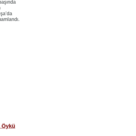
 başında
n
oşa’da
amamlandı.
a Öykü