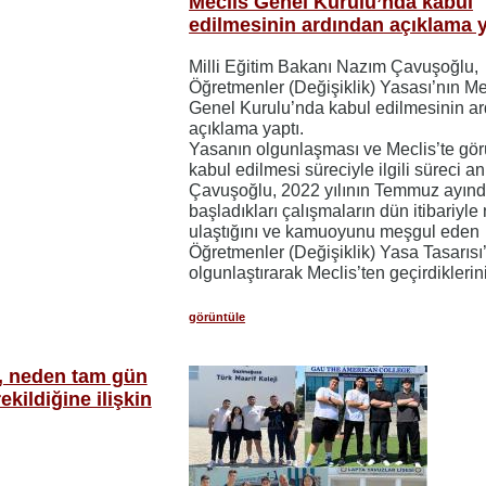
Meclis Genel Kurulu’nda kabul
edilmesinin ardından açıklama y
Milli Eğitim Bakanı Nazım Çavuşoğlu,
Öğretmenler (Değişiklik) Yasası’nın Me
Genel Kurulu’nda kabul edilmesinin a
açıklama yaptı.
Yasanın olgunlaşması ve Meclis’te gör
kabul edilmesi süreciyle ilgili süreci a
Çavuşoğlu, 2022 yılının Temmuz ayın
başladıkları çalışmaların dün itibariyle
ulaştığını ve kamuoyunu meşgul eden
Öğretmenler (Değişiklik) Yasa Tasarısı
olgunlaştırarak Meclis’ten geçirdiklerin
görüntüle
ı, neden tam gün
kildiğine ilişkin