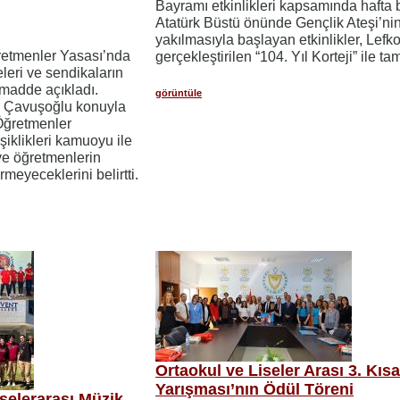
Bayramı etkinlikleri kapsamında hafta
Atatürk Büstü önünde Gençlik Ateşi’ni
yakılmasıyla başlayan etkinlikler, Lefk
ğretmenler Yasası’nda
gerçekleştirilen “104. Yıl Korteji” ile t
eri ve sendikaların
madde açıkladı.
görüntüle
m Çavuşoğlu konuyla
 Öğretmenler
şiklikleri kamuoyu ile
 ve öğretmenlerin
rmeyeceklerini belirtti.
Ortaokul ve Liseler Arası 3. Kıs
Yarışması’nın Ödül Töreni
selerarası Müzik