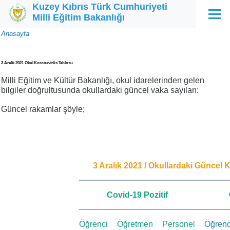
Kuzey Kıbrıs Türk Cumhuriyeti
Ana içeriğe atla
Milli Eğitim Bakanlığı
Menü
Sayfa
Anasayfa
yolu
3 Aralık 2021 Okul Koronavirüs Tablosu
Milli Eğitim ve Kültür Bakanlığı, okul idarelerinden gelen
bilgiler doğrultusunda okullardaki güncel vaka sayıları:
Güncel rakamlar şöyle;
3 Aralık 2021 / Okullardaki Güncel
Covid-19 Pozitif
Öğrenci
Öğretmen
Personel
Öğrenc