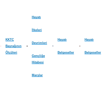
Hayatı
İlkeleri
KKTC
Hayatı
Hayatı
Devrimleri
Bayrağının
Ölçüleri
Belgeseller
Belgeseller
Gençliğe
Hitabesi
Marşlar