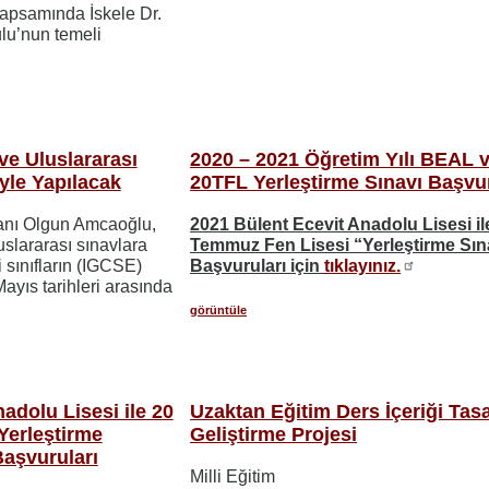
kapsamında İskele Dr.
lu’nun temeli
 ve Uluslararası
2020 – 2021 Öğretim Yılı BEAL 
yle Yapılacak
20TFL Yerleştirme Sınavı Başvur
kanı Olgun Amcaoğlu,
2021 Bülent Ecevit Anadolu Lisesi il
luslararası sınavlara
Temmuz Fen Lisesi “Yerleştirme Sın
i sınıfların (IGCSE)
Başvuruları için
tıklayınız.
ayıs tarihleri arasında
görüntüle
adolu Lisesi ile 20
Uzaktan Eğitim Ders İçeriği Tas
Yerleştirme
Geliştirme Projesi
Başvuruları
Milli Eğitim