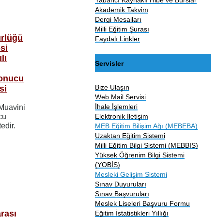
Akademik Takvim
Dergi Mesajları
Milli Eğitim Şurası
ürlüğü
Faydalı Linkler
si
lı
Servisler
sonucu
Bize Ulaşın
si
Web Mail Servisi
İhale İşlemleri
Muavini
Elektronik İletişim
cu
edir.
MEB Eğitim Bilişim Ağı (MEBEBA)
Uzaktan Eğitim Sistemi
Milli Eğitim Bilgi Sistemi (MEBBIS)
Yüksek Öğrenim Bilgi Sistemi
(YOBİS)
Mesleki Gelişim Sistemi
Sınav Duyuruları
Sınav Başvuruları
Meslek Liseleri Başvuru Formu
arası
Eğitim İstatistikleri Yıllığı