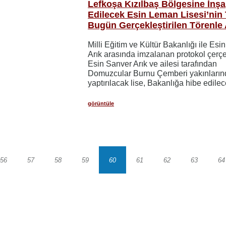
Lefkoşa Kızılbaş Bölgesine İnşa
Edilecek Esin Leman Lisesi’nin 
Bugün Gerçekleştirilen Törenle A
Milli Eğitim ve Kültür Bakanlığı ile Esi
Arık arasında imzalanan protokol çerç
Esin Sanver Arık ve ailesi tarafından
Domuzcular Burnu Çemberi yakınların
yaptırılacak lise, Bakanlığa hibe edilec
görüntüle
56
57
58
59
60
61
62
63
64
Sayfa
Sayfa
Sayfa
Sayfa
Sayfa
Sayfa
Sayfa
Sayfa
S