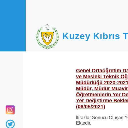
Ana içeriğe atla
Kuzey Kıbrıs T
Genel Ortaöğretim D
ve Mesleki Teknik Öğ
Müdürlüğü 2020-2021 
Müdür, Müdür Muavin
Öğretmenlerin Yer De
Yer Değiştirme Bekle
(06/05/2021)
İtirazlar Sonucu Oluşan Y
Ektedir.