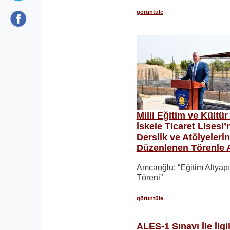
görüntüle
Milli Eğitim ve Kültür
İskele Ticaret Lises
Derslik ve Atölyeleri
Düzenlenen Törenle At
Amcaoğlu: “Eğitim Altyapı
Töreni”
görüntüle
ALES-1 Sınavı İle İlgi