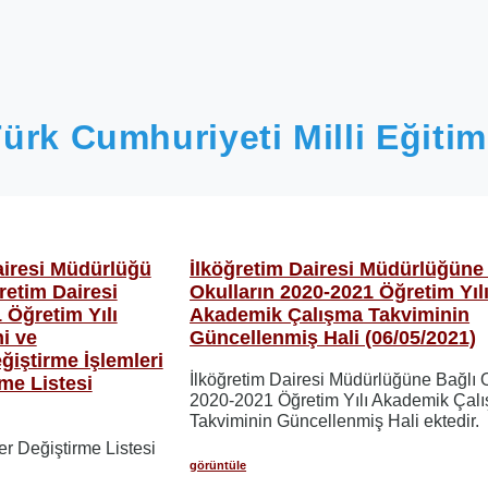
ürk Cumhuriyeti Milli Eğitim
airesi Müdürlüğü
İlköğretim Dairesi Müdürlüğüne
retim Dairesi
Okulların 2020-2021 Öğretim Yıl
Öğretim Yılı
Akademik Çalışma Takviminin
i ve
Güncellenmiş Hali (06/05/2021)
ğiştirme İşlemleri
İlköğretim Dairesi Müdürlüğüne Bağlı O
me Listesi
2020-2021 Öğretim Yılı Akademik Çal
Takviminin Güncellenmiş Hali ektedir.
er Değiştirme Listesi
görüntüle