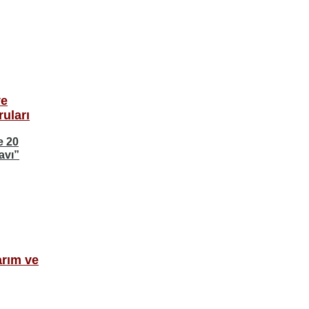
ve
uları
e 20
avı”
arım ve