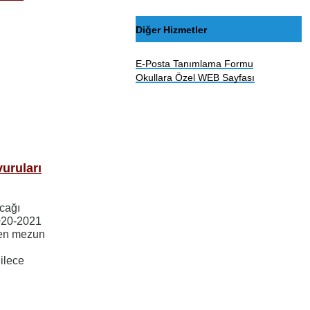
Diğer Hizmetler
E-Posta Tanımlama Formu
Okullara Özel WEB Sayfası
uruları
cağı
020-2021
den mezun
ilece