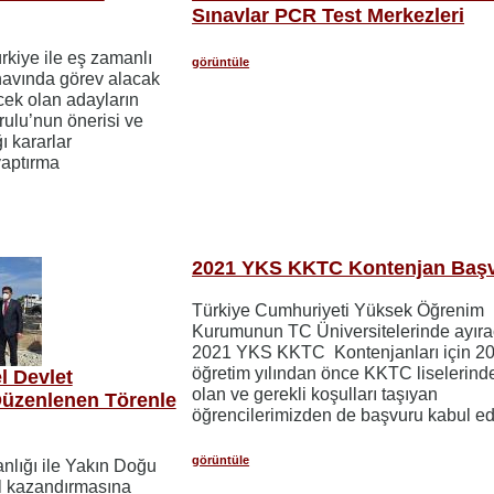
Sınavlar PCR Test Merkezleri
rkiye ile eş zamanlı
görüntüle
avında görev alacak
cek olan adayların
rulu’nun önerisi ve
ı kararlar
yaptırma
2021 YKS KKTC Kontenjan Başv
Türkiye Cumhuriyeti Yüksek Öğrenim
Kurumunun TC Üniversitelerinde ayıra
2021 YKS KKTC Kontenjanları için 2
öğretim yılından önce KKTC liselerin
l Devlet
olan ve gerekli koşulları taşıyan
Düzenlenen Törenle
öğrencilerimizden de başvuru kabul ed
görüntüle
anlığı ile Yakın Doğu
ul kazandırmasına