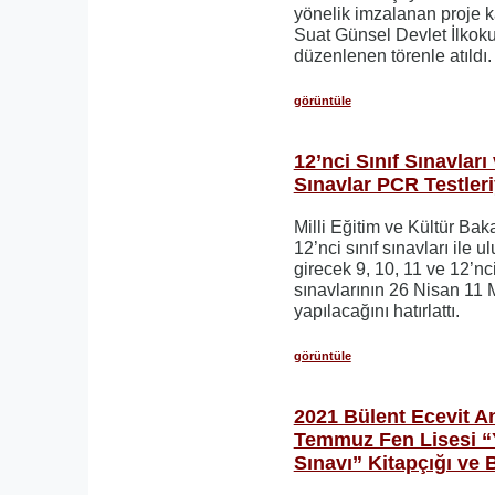
yönelik imzalanan proje 
Suat Günsel Devlet İlkoku
düzenlenen törenle atıldı.
görüntüle
12’nci Sınıf Sınavları
Sınavlar PCR Testleri
Milli Eğitim ve Kültür Ba
12’nci sınıf sınavları ile u
girecek 9, 10, 11 ve 12’nc
sınavlarının 26 Nisan 11 M
yapılacağını hatırlattı.
görüntüle
2021 Bülent Ecevit An
Temmuz Fen Lisesi “
Sınavı” Kitapçığı ve 