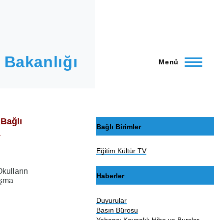
 Bakanlığı
Menü
 Bağlı
Bağlı Birimler
ı
Eğitim Kültür TV
kulların
Haberler
ışma
Duyurular
Basın Bürosu
Yabancı Kaynaklı Hibe ve Burslar