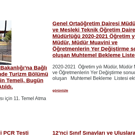
Genel Ortaöğretim Dairesi Müd
ve Mesleki Teknik Öğretim Daire
Müdürlüğü 2020-2021 Öğretim yı
Müdür, Müdür Muavini ve
Öğretmenlerin Yer Değiştirme 
oluşan Muhtemel Bekleme Liste
2020-2021 Öğretim yılı Müdür, Müdür 
 Bakanlığı’na Bağlı
ve Öğretmenlerin Yer Değiştirme sonu
i’nde Turizm Bölümü
oluşan Muhtemel Bekleme Listesi ekt
nin Temeli, Bugün
ıldı.
görüntüle
sı için 11. Temel Atma
li PCR Testi
12’nci Sınıf Sınavları ve Uluslar