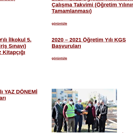
Çalışma Takvimi (Öğretim Yılını
Tamamlanması)
görüntüle
lı İlkokul 5.
2020 – 2021 Öğretim Yılı KGS
riş Sınavı)
Başvuruları
 Kitapçığı
görüntüle
ılı YAZ DÖNEMİ
arı