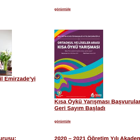
görüntüle
l Emirzade’yi
Kısa Öykü Yarışması Başvuruları
Geri Sayım Başladı
görüntüle
urusu;
2020 – 2021 Öğretim Yılı Akade