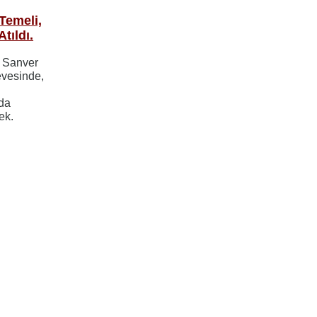
Temeli,
tıldı.
n Sanver
evesinde,
da
ek.
ayfa