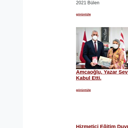
2021 Bülen
görüntüle
Amcaoğlu, Yazar Sevi
Kabul Etti.
görüntüle
Hizmetiçi Eğitim Duy