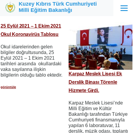
Kuzey Kıbrıs Türk Cumhuriyeti
Ana içeriğe atla
Milli Eğitim Bakanlığı
Menü
25 Eylül 2021 – 1 Ekim 2021
Okul Koronavirüs Tablosu
Okul idarelerinden gelen
bilgiler doğrultusunda, 25
Eylül 2021 – 1 Ekim 2021
tarihleri arasında okullardaki
vaka sayılarına ilişkin
Karpaz Meslek Lisesi Ek
bilgilerin olduğu tablo ektedir.
Derslik Binası Törenle
görüntüle
Hizmete Girdi.
Karpaz Meslek Lisesi’nde
Milli Eğitim ve Kültür
Bakanlığı tarafından Türkiye
Cumhuriyeti finansmanıyla
yapılan 6 laboratuvar, 11
derslik, müzik odası, toplantı