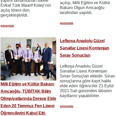
yapımı tamamlanan İskele
açılışı, Milli Eğitim ve Kültür
Evkaf Türk Maarif Koleji’nin
Bakanı Olgun Amcaoğlu
açılış töreni dün
tarafından yapıldı.
gerçekleştirildi.
görüntüle
görüntüle
Lefkoşa Anadolu Güzel
Sanatlar Lisesi Kontenjan
Sınav Sonuçları
Lefkoşa Anadolu Güzel
Sanatlar Lisesi Kontenjan
Sınav Sonuçları ektedir. Sınav
sonuçlarına göre kayıt hakkı
Milli Eğitim ve Kültür Bakanı
elde eden öğrenciler 21 Eylül
2021 Salı gününden itibaren
Amcaoğlu, TÜBİTAK Bilim
kayıtlarını yapabilirler.
Olimpiyatlarında Derece Elde
Eden 20 Temmuz Fen Lisesi
görüntüle
Öğrencilerini Kabul Etti.