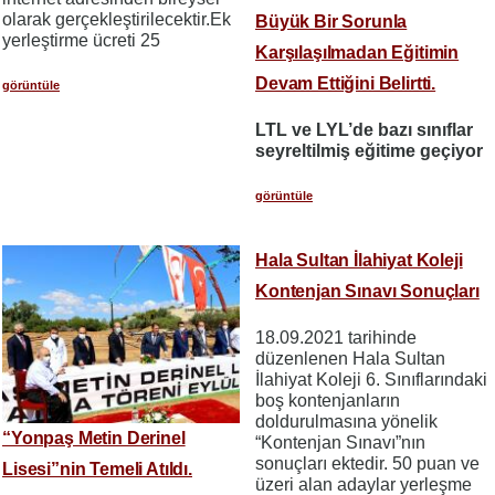
olarak gerçekleştirilecektir.Ek
Büyük Bir Sorunla
yerleştirme ücreti 25
Karşılaşılmadan Eğitimin
Devam Ettiğini Belirtti.
görüntüle
LTL ve LYL’de bazı sınıflar
seyreltilmiş eğitime geçiyor
görüntüle
Hala Sultan İlahiyat Koleji
Kontenjan Sınavı Sonuçları
18.09.2021 tarihinde
düzenlenen Hala Sultan
İlahiyat Koleji 6. Sınıflarındaki
boş kontenjanların
doldurulmasına yönelik
“Yonpaş Metin Derinel
“Kontenjan Sınavı”nın
sonuçları ektedir. 50 puan ve
Lisesi”nin Temeli Atıldı.
üzeri alan adaylar yerleşme