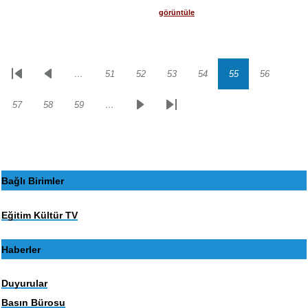
görüntüle
…
51
52
53
54
55
56
Sayfalama
İlk
Önceki
Sayfa
Sayfa
Sayfa
Sayfa
Sayfa
Sayfa
sayfa
sayfa
57
58
59
…
Sayfa
Sayfa
Sayfa
Sonraki
Son
sayfa
sayfa
Bağlı Birimler
Eğitim Kültür TV
Haberler
Duyurular
Basın Bürosu