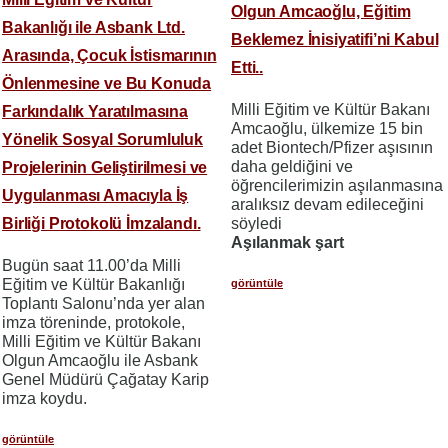
Olgun Amcaoğlu, Eğitim
Bakanlığı ile Asbank Ltd.
Beklemez İnisiyatifi’ni Kabul
Arasında, Çocuk İstismarının
Etti..
Önlenmesine ve Bu Konuda
Milli Eğitim ve Kültür Bakanı
Farkındalık Yaratılmasına
Amcaoğlu, ülkemize 15 bin
Yönelik Sosyal Sorumluluk
adet Biontech/Pfizer aşısının
daha geldiğini ve
Projelerinin Geliştirilmesi ve
öğrencilerimizin aşılanmasına
Uygulanması Amacıyla İş
aralıksız devam edileceğini
Birliği Protokolü İmzalandı.
söyledi
Aşılanmak şart
Bugün saat 11.00’da Milli
Eğitim ve Kültür Bakanlığı
görüntüle
Toplantı Salonu’nda yer alan
imza töreninde, protokole,
Milli Eğitim ve Kültür Bakanı
Olgun Amcaoğlu ile Asbank
Genel Müdürü Çağatay Karip
imza koydu.
görüntüle