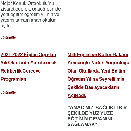
Nejat Konuk Ortaokulu’nu
ziyaret ederek, ortaöğretimde
yeni eğitim öğretim yılının ve
yapımı tamamlanan okulun
açılı
görüntüle
2021-2022 Eğitim Öğretim
Milli Eğitim ve Kültür Bakanı
Yılı Okullarda Yürütülecek
Amcaoğlu Nüfus Yoğunluğu
Rehberlik Çerçeve
Olan Okullarda Yeni Eğitim
Programları
Öğretim Yılına Seyreltilmiş
Şekilde Başlayacaklarını
görüntüle
Açıkladı.
“AMACIMIZ, SAĞLIKLI BİR
ŞEKİLDE YÜZ YÜZE
EĞİTİMİN DEVAMINI
SAĞLAMAK”