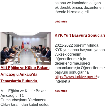
salonu ve kantinden oluşan
ek derslik binası, düzenlenen
törenle hizmete girdi.
görüntüle
KYK Yurt Başvuru Sonuçları
2021-2022 öğretim yılında
KYK yurtlarına başvuru yapan
yüksek öğrenim
öğrencilerimiz için
değerlendirme.süreci
Milli Eğitim ve Kültür Bakanı
tamamlanmıştır.Öğrencilerimiz
başvuru sonuçlarına
Amcaoğlu Ankara'da
https://www.turkiye.gov.tr/
Temaslarda Bulundu.
internet a
Milli Eğitim ve Kültür Bakanı
görüntüle
Amcaoğlu, TC
Cumhurbaşkanı Yardımcısı
Oktay tarafından kabul edildi,