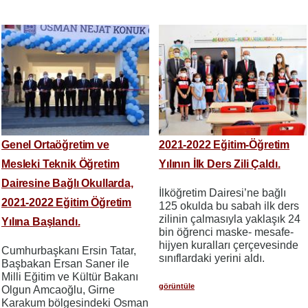
Genel Ortaöğretim ve
2021-2022 Eğitim-Öğretim
Mesleki Teknik Öğretim
Yılının İlk Ders Zili Çaldı.
Dairesine Bağlı Okullarda,
İlköğretim Dairesi’ne bağlı
2021-2022 Eğitim Öğretim
125 okulda bu sabah ilk ders
zilinin çalmasıyla yaklaşık 24
Yılına Başlandı.
bin öğrenci maske- mesafe-
hijyen kuralları çerçevesinde
Cumhurbaşkanı Ersin Tatar,
sınıflardaki yerini aldı.
Başbakan Ersan Saner ile
Milli Eğitim ve Kültür Bakanı
görüntüle
Olgun Amcaoğlu, Girne
Karakum bölgesindeki Osman