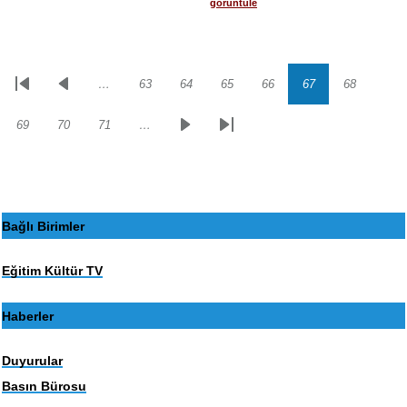
görüntüle
…
63
64
65
66
67
68
Sayfalama
İlk
Önceki
Sayfa
Sayfa
Sayfa
Sayfa
Sayfa
Sayfa
sayfa
sayfa
69
70
71
…
Sayfa
Sayfa
Sayfa
Sonraki
Son
sayfa
sayfa
Bağlı Birimler
Eğitim Kültür TV
Haberler
Duyurular
Basın Bürosu