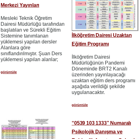
Merkezi Yayınları
Mesleki Teknik Öğretim
Dairesi Müdürlüğü tarafından
başlatılan ve Sürekli Eğitim
İlköğretim Dairesi Uzaktan
Sistemine tanımlanan
yüklemesi yapılan dersler
Eğitim Programı
Alanlara göre
sınıflandırılmıştır. Şuan Ders
İlköğretim Dairesi
yüklemesi yapılan alanlar;
Müdürlüğünün Pandemi
Döneminde BRT2 Kanalı
görüntüle
üzerinden yayınlayacağı
uzaktan eğitim ders programı
aşağıda verildiği şekilde
uygulanacaktır.
görüntüle
“0539 103 1333” Numaralı
Psikolojik Danışma ve