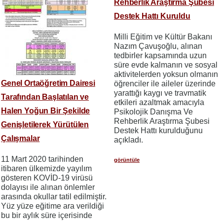
Rehberlik Araştırma Şubesi
Destek Hattı Kuruldu
Milli Eğitim ve Kültür Bakanı
Nazım Çavuşoğlu, alınan
tedbirler kapsamında uzun
süre evde kalmanın ve sosyal
aktivitelerden yoksun olmanın
Genel Ortaöğretim Dairesi
öğrenciler ile aileler üzerinde
yarattığı kaygı ve travmatik
Tarafından Başlatılan ve
etkileri azaltmak amacıyla
Halen Yoğun Bir Şekilde
Psikolojik Danışma Ve
Rehberlik Araştırma Şubesi
Genişletilerek Yürütülen
Destek Hattı kurulduğunu
Çalışmalar
açıkladı.
11 Mart 2020 tarihinden
görüntüle
itibaren ülkemizde yayılım
gösteren KOVİD-19 virüsü
dolayısı ile alınan önlemler
arasında okullar tatil edilmiştir.
Yüz yüze eğitime ara verildiği
bu bir aylık süre içerisinde