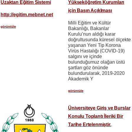
Uzaktan Eğitim Sistemi
Yükseköğretim Kurumları
için Basın Açıklması
http://egitim.mebnet.net
Milli Eğitim ve Kültür
görüntüle
Bakanlığı, Bakanlar
Kurulu’nun aldığı karar
doğrultusunda küresel ölçekte
yaşanan Yeni Tip Korona
Virüs Hastalığı (COVID-19)
salgını ve içinde
bulunduğumuz olağan üstü
şartları göz önünde
bulundurularak, 2019-2020
Akademik Y
görüntüle
Üniversiteye Giriş ve Burslar
Konulu Toplantı İleriki Bir
Tarihe Ertelenmiştir.