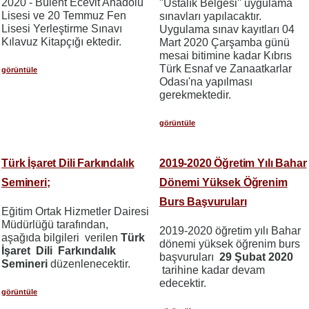
2020 - Bülent Ecevit Anadolu
"Ustalık Belgesi'' uygulama
Lisesi ve 20 Temmuz Fen
sınavları yapılacaktır.
Lisesi Yerleştirme Sınavı
Uygulama sınav kayıtları 04
Kılavuz Kitapçığı ektedir.
Mart 2020 Çarşamba günü
mesai bitimine kadar Kıbrıs
Türk Esnaf ve Zanaatkarlar
görüntüle
Odası'na yapılması
gerekmektedir.
görüntüle
Türk İşaret Dili Farkındalık
2019-2020 Öğretim Yılı Bahar
Semineri;
Dönemi Yüksek Öğrenim
Burs Başvuruları
Eğitim Ortak Hizmetler Dairesi
Müdürlüğü tarafından,
2019-2020 öğretim yılı Bahar
aşağıda bilgileri verilen
Türk
dönemi yüksek öğrenim burs
İşaret Dili Farkındalık
başvuruları
29 Şubat 2020
Semineri
düzenlenecektir.
tarihine kadar devam
edecektir.
görüntüle