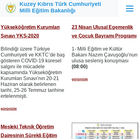
Kuzey Kıbrıs Türk Cumhuriyeti
Ana içeriğe atla
Milli Eğitim Bakanlığı
Menü
Yükseköğretim Kurumları
23 Nisan Ulusal Egemenlik
Sınavı YKS-2020
ve Çocuk Bayramı Programı
Bilindiği üzere Türkiye
1- Milli Eğitim ve Kültür
Cumhuriyeti ve KKTC’de baş
Bakanı Nazım Çavuşoğlu’nun
gösteren COVİD-19 küresel
ulusa sesleniş konuşması
salgını ile mücadele
(08:00)
kapsamında Yükseköğretim
Kurumları Sınavı'nın 20-21
görüntüle
Haziran olarak belirlenen
tarihi, 25-26 Temmuz tarihine
ertelenmişti.
görüntüle
Mesleki Teknik Öğretim
Dairesinin Sürekli Eğitim