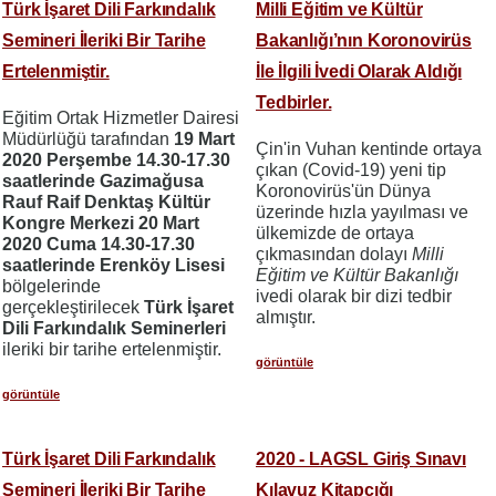
Türk İşaret Dili Farkındalık
Milli Eğitim ve Kültür
Semineri İleriki Bir Tarihe
Bakanlığı’nın Koronovirüs
Ertelenmiştir.
İle İlgili İvedi Olarak Aldığı
Tedbirler.
Eğitim Ortak Hizmetler Dairesi
Müdürlüğü tarafından
19 Mart
Çin'in Vuhan kentinde ortaya
2020 Perşembe 14.30-17.30
çıkan (Covid-19) yeni tip
saatlerinde Gazimağusa
Koronovirüs'ün Dünya
Rauf Raif Denktaş Kültür
üzerinde hızla yayılması ve
Kongre Merkezi
20 Mart
ülkemizde de ortaya
2020 Cuma 14.30-17.30
çıkmasından dolayı
Milli
saatlerinde Erenköy Lisesi
Eğitim ve Kültür Bakanlığı
bölgelerinde
ivedi olarak bir dizi tedbir
gerçekleştirilecek
Türk İşaret
almıştır.
Dili Farkındalık Seminerleri
ileriki bir tarihe ertelenmiştir.
görüntüle
görüntüle
Türk İşaret Dili Farkındalık
2020 - LAGSL Giriş Sınavı
Semineri İleriki Bir Tarihe
Kılavuz Kitapçığı