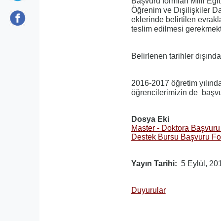
Başvuru formları Milli Eği
Öğrenim ve Dışilişkiler D
eklerinde belirtilen evrakl
teslim edilmesi gerekmekt
Belirlenen tarihler dışınd
2016-2017 öğretim yılında
öğrencilerimizin de başvu
Dosya Eki
Master - Doktora Başvur
Destek Bursu Başvuru F
Yayın Tarihi
5 Eylül, 20
Duyurular