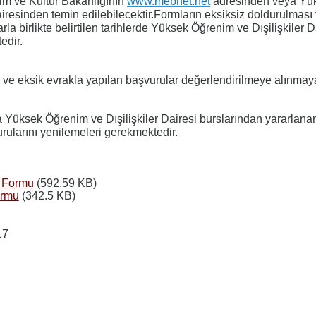
tim ve Kültür Bakanlığının
www.mebnet.net
adresinden veya Yü
airesinden temin edilebilecektir.Formların eksiksiz doldurulması
arla birlikte belirtilen tarihlerde Yüksek Öğrenim ve Dışilişkiler 
edir.
a ve eksik evrakla yapılan başvurular değerlendirilmeye alınmaya
 Yüksek Öğrenim ve Dışilişkiler Dairesi burslarından yararlana
rularını yenilemeleri gerekmektedir.
u Formu
(592.59 KB)
ormu
(342.5 KB)
17