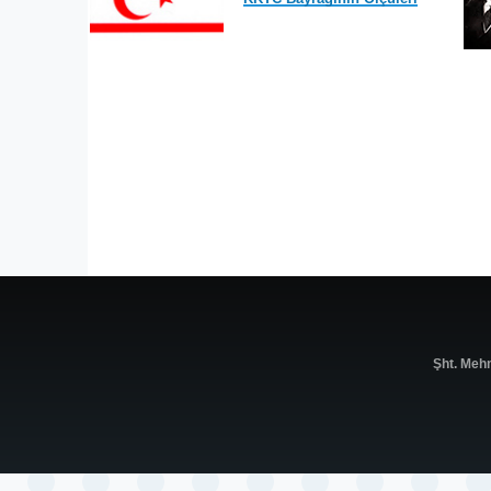
Şht. Meh