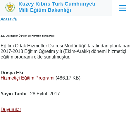
Kuzey Kıbrıs Türk Cumhuriyeti
Ana içeriğe atla
Milli Eğitim Bakanlığı
Menü
Sayfa
Anasayfa
yolu
2017-2018 Eğitim Öğretim Yılı Hizmetiçi Eğitim Planı
Eğitim Ortak Hizmetler Dairesi Müdürlüğü tarafından planlanan
2017-2018 Eğitim Öğretim yılı (Ekim-Aralık) dönemi hizmetiçi
eğitim programı ekte sunulmuştur.
Dosya Eki
Hizmetiçi Eğitim Programı
(486.17 KB)
Yayın Tarihi
28 Eylül, 2017
Duyurular