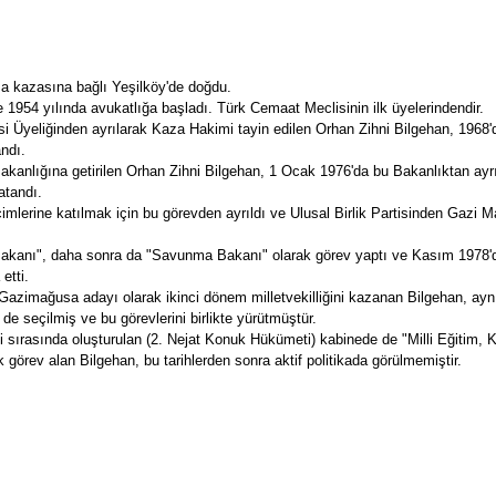
a kazasına bağlı Yeşilköy'de doğdu.
e 1954 yılında avukatlığa başladı. Türk Cemaat Meclisinin ilk üyelerindendir.
 Üyeliğinden ayrılarak Kaza Hakimi tayin edilen Orhan Zihni Bilgehan, 1968
ndı.
akanlığına getirilen Orhan Zihni Bilgehan, 1 Ocak 1976'da bu Bakanlıktan ayrı
tandı.
mlerine katılmak için bu görevden ayrıldı ve Ulusal Birlik Partisinden Gazi 
.
i Bakanı", daha sonra da "Savunma Bakanı" olarak görev yaptı ve Kasım 1978'
etti.
zimağusa adayı olarak ikinci dönem milletvekilliğini kazanan Bilgehan, aynı
de seçilmiş ve bu görevlerini birlikte yürütmüştür.
i sırasında oluşturulan (2. Nejat Konuk Hükümeti) kabinede de "Milli Eğitim, K
görev alan Bilgehan, bu tarihlerden sonra aktif politikada görülmemiştir.