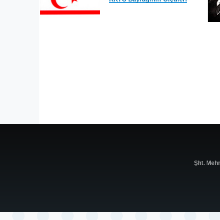
Şht. Meh