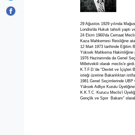
29 Ağustos 1929 yılında Mağus
Londra'da Hukuk tahsili yaptı v
24 Ekim 1960'da Cemaat Meclisi
Kaza Mahkemesi Reisliğine ata
12 Mart 1973 tarihinde Eğitim B
Yüksek Mahkema Hakimliğine a
1976 Haziranında da Genel Seçi
Milletvekili olarak meclis'e girdi
K.T.F.D.'de "Devlet ve İçişler
isteği üzerine Bakanlıktan istifa 
1981 Genel Seçimlerinde UBP Ga
Yüksek Adliye Kurulu Üyeliğine 
K.K.T.C. Kurucu Meclis'i Üyeliğ
Gençlik ve Spor Bakanı" olarak 