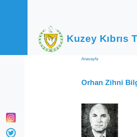
Ana içeriğe atla
Kuzey Kıbrıs T
Sayfa
Anasayfa
yolu
Orhan Zihni Bi