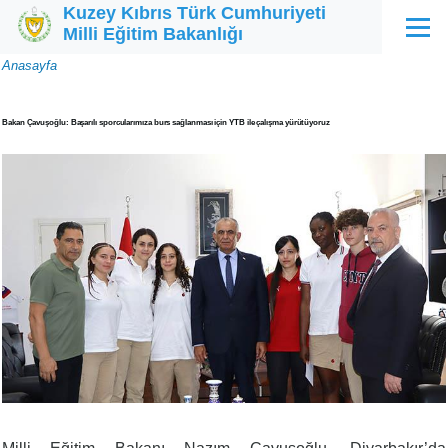
Kuzey Kıbrıs Türk Cumhuriyeti
Ana içeriğe atla
Milli Eğitim Bakanlığı
Menü
Sayfa
Anasayfa
yolu
Bakan Çavuşoğlu: Başarılı sporcularımıza burs sağlanması için YTB ile çalışma yürütüyoruz