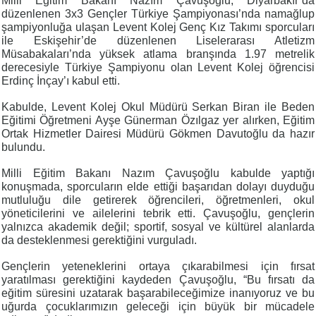
Milli Eğitim Bakanı Nazım Çavuşoğlu, Diyarbakır’da
düzenlenen 3x3 Gençler Türkiye Şampiyonası’nda namağlup
şampiyonluğa ulaşan Levent Kolej Genç Kız Takımı sporcuları
ile Eskişehir’de düzenlenen Liselerarası Atletizm
Müsabakaları’nda yüksek atlama branşında 1.97 metrelik
derecesiyle Türkiye Şampiyonu olan Levent Kolej öğrencisi
Erdinç İnçay’ı kabul etti.
Kabulde, Levent Kolej Okul Müdürü Serkan Biran ile Beden
Eğitimi Öğretmeni Ayşe Günerman Özılgaz yer alırken, Eğitim
Ortak Hizmetler Dairesi Müdürü Gökmen Davutoğlu da hazır
bulundu.
Milli Eğitim Bakanı Nazım Çavuşoğlu kabulde yaptığı
konuşmada, sporcuların elde ettiği başarıdan dolayı duyduğu
mutluluğu dile getirerek öğrencileri, öğretmenleri, okul
yöneticilerini ve ailelerini tebrik etti. Çavuşoğlu, gençlerin
yalnızca akademik değil; sportif, sosyal ve kültürel alanlarda
da desteklenmesi gerektiğini vurguladı.
Gençlerin yeteneklerini ortaya çıkarabilmesi için fırsat
yaratılması gerektiğini kaydeden Çavuşoğlu, “Bu fırsatı da
eğitim süresini uzatarak başarabileceğimize inanıyoruz ve bu
uğurda çocuklarımızın geleceği için büyük bir mücadele