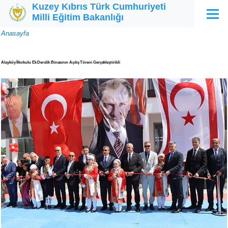
Kuzey Kıbrıs Türk Cumhuriyeti
Ana içeriğe atla
Milli Eğitim Bakanlığı
Menü
Sayfa
Anasayfa
yolu
Alayköy İlkokulu Ek Derslik Binasının Açılış Töreni Gerçekleştirildi