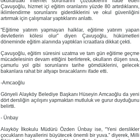
okullardaki internet sorunlarını çözdüklerini ifade eden
Çavuşoğlu, hizmet içi eğitim oranlarını yüzde 80 artırdıklarını,
iklimlendirme sorunlarını giderdiklerini ve okul güvenliğini
artırmak için çalışmalar yaptıklarını anlattı.
“Eğitime yatırım yapmayan halklar, eğitime yatırım yapan
devletlerin kölesi olur” diyen Çavuşoğlu, hükümetleri
döneminde eğitim alanında yaptıkları icraatlara dikkat çekti.
Çavuşoğlu, eğitim süresini uzatma ve tam gün eğitime geçme
mücadelesinin devam ettiğini berlirterek, okulların düşen sıva,
çamurlu yol gibi sorunlarını tarihe gömdüklerini, gelecek
bakanlara rahat bir altyapı bıracaklarını ifade etti.
-Amcaoğlu
Gönyeli Alayköy Belediye Başkanı Hüseyin Amcaoğlu da yeni
dört dersliğin açılışını yapmaktan mutluluk ve gurur duyduğunu
belirtti.
- Ünbay
Alayköy İlkokulu Müdürü Özden Ünbay ise, “Yeni derslikler
çocukların hayallerini büyütecek önemli bir yuva.” diyerek, Milli