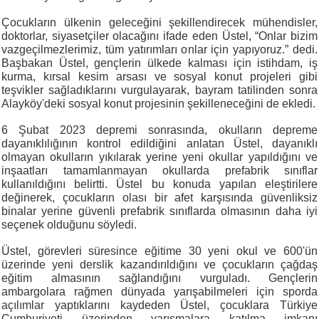
Çocukların ülkenin geleceğini şekillendirecek mühendisler,
doktorlar, siyasetçiler olacağını ifade eden Üstel, “Onlar bizim
vazgeçilmezlerimiz, tüm yatırımları onlar için yapıyoruz.” dedi.
Başbakan Üstel, gençlerin ülkede kalması için istihdam, iş
kurma, kırsal kesim arsası ve sosyal konut projeleri gibi
teşvikler sağladıklarını vurgulayarak, bayram tatilinden sonra
Alayköy'deki sosyal konut projesinin şekilleneceğini de ekledi.
6 Şubat 2023 depremi sonrasında, okulların depreme
dayanıklılığının kontrol edildiğini anlatan Üstel, dayanıklı
olmayan okulların yıkılarak yerine yeni okullar yapıldığını ve
inşaatları tamamlanmayan okullarda prefabrik sınıflar
kullanıldığını belirtti. Üstel bu konuda yapılan eleştirilere
değinerek, çocukların olası bir afet karşısında güvenliksiz
binalar yerine güvenli prefabrik sınıflarda olmasının daha iyi
seçenek olduğunu söyledi.
Üstel, görevleri süresince eğitime 30 yeni okul ve 600'ün
üzerinde yeni derslik kazandırıldığını ve çocukların çağdaş
eğitim almasının sağlandığını vurguladı. Gençlerin
ambargolara rağmen dünyada yarışabilmeleri için sporda
açılımlar yaptıklarını kaydeden Üstel, çocuklara Türkiye
Cumhuriyeti üzerinden yarışmalara katılma imkanı