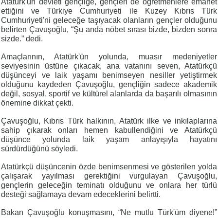
Atatürk'ün devleti gençliğe, gençleri de öğretmenlere emanet
ettiğini ve Türkiye Cumhuriyeti ile Kuzey Kıbrıs Türk
Cumhuriyeti'ni geleceğe taşıyacak olanların gençler olduğunu
belirten Çavuşoğlu, “Şu anda nöbet sırası bizde, bizden sonra
sizde.” dedi.
Amaçlarının, Atatürk'ün yolunda, muasır medeniyetler
seviyesinin üstüne çıkacak, ana vatanını seven, Atatürkçü
düşünceyi ve laik yaşamı benimseyen nesiller yetiştirmek
olduğunu kaydeden Çavuşoğlu, gençliğin sadece akademik
değil, sosyal, sportif ve kültürel alanlarda da başarılı olmasının
önemine dikkat çekti.
Çavuşoğlu, Kıbrıs Türk halkının, Atatürk ilke ve inkılaplarına
sahip çıkarak onları hemen kabullendiğini ve Atatürkçü
düşünce yolunda laik yaşam anlayışıyla hayatını
sürdürdüğünü söyledi.
Atatürkçü düşüncenin özde benimsenmesi ve gösterilen yolda
çalışarak yayılması gerektiğini vurgulayan Çavuşoğlu,
gençlerin geleceğin teminatı olduğunu ve onlara her türlü
desteği sağlamaya devam edeceklerini belirtti.
Bakan Çavuşoğlu konuşmasını, “Ne mutlu Türk'üm diyene!”