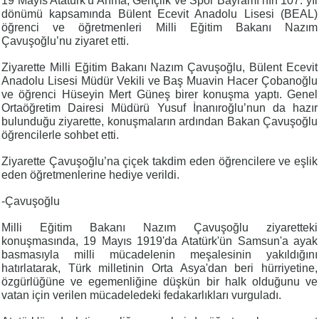
19 Mayıs Atatürk'ü Anma, Gençlik ve Spor Bayramı’nın 107. yıl
dönümü kapsamında Bülent Ecevit Anadolu Lisesi (BEAL)
öğrenci ve öğretmenleri Milli Eğitim Bakanı Nazım
Çavuşoğlu’nu ziyaret etti.
Ziyarette Milli Eğitim Bakanı Nazım Çavuşoğlu, Bülent Ecevit
Anadolu Lisesi Müdür Vekili ve Baş Muavin Hacer Çobanoğlu
ve öğrenci Hüseyin Mert Güneş birer konuşma yaptı. Genel
Ortaöğretim Dairesi Müdürü Yusuf İnanıroğlu’nun da hazır
bulunduğu ziyarette, konuşmaların ardından Bakan Çavuşoğlu
öğrencilerle sohbet etti.
Ziyarette Çavuşoğlu’na çiçek takdim eden öğrencilere ve eşlik
eden öğretmenlerine hediye verildi.
-Çavuşoğlu
Milli Eğitim Bakanı Nazım Çavuşoğlu ziyaretteki
konuşmasında, 19 Mayıs 1919'da Atatürk'ün Samsun'a ayak
basmasıyla milli mücadelenin meşalesinin yakıldığını
hatırlatarak, Türk milletinin Orta Asya'dan beri hürriyetine,
özgürlüğüne ve egemenliğine düşkün bir halk olduğunu ve
vatan için verilen mücadeledeki fedakarlıkları vurguladı.