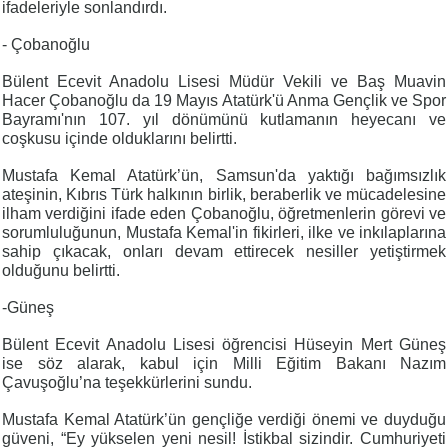
ifadeleriyle sonlandırdı.
- Çobanoğlu
Bülent Ecevit Anadolu Lisesi Müdür Vekili ve Baş Muavin
Hacer Çobanoğlu da 19 Mayıs Atatürk'ü Anma Gençlik ve Spor
Bayramı'nın 107. yıl dönümünü kutlamanın heyecanı ve
coşkusu içinde olduklarını belirtti.
Mustafa Kemal Atatürk’ün, Samsun'da yaktığı bağımsızlık
ateşinin, Kıbrıs Türk halkının birlik, beraberlik ve mücadelesine
ilham verdiğini ifade eden Çobanoğlu, öğretmenlerin görevi ve
sorumluluğunun, Mustafa Kemal'in fikirleri, ilke ve inkılaplarına
sahip çıkacak, onları devam ettirecek nesiller yetiştirmek
olduğunu belirtti.
-Güneş
Bülent Ecevit Anadolu Lisesi öğrencisi Hüseyin Mert Güneş
ise söz alarak, kabul için Milli Eğitim Bakanı Nazım
Çavuşoğlu’na teşekkürlerini sundu.
Mustafa Kemal Atatürk’ün gençliğe verdiği önemi ve duyduğu
güveni, “Ey yükselen yeni nesil! İstikbal sizindir. Cumhuriyeti