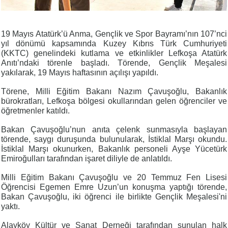
19 Mayıs Atatürk’ü Anma, Gençlik ve Spor Bayramı’nın 107’nci
yıl dönümü kapsamında Kuzey Kıbrıs Türk Cumhuriyeti
(KKTC) genelindeki kutlama ve etkinlikler Lefkoşa Atatürk
Anıtı’ndaki törenle başladı. Törende, Gençlik Meşalesi
yakılarak, 19 Mayıs haftasının açılışı yapıldı.
Törene, Milli Eğitim Bakanı Nazım Çavuşoğlu, Bakanlık
bürokratları, Lefkoşa bölgesi okullarından gelen öğrenciler ve
öğretmenler katıldı.
Bakan Çavuşoğlu’nun anıta çelenk sunmasıyla başlayan
törende, saygı duruşunda bulunularak, İstiklal Marşı okundu.
İstiklal Marşı okunurken, Bakanlık personeli Ayşe Yücetürk
Emiroğulları tarafından işaret diliyle de anlatıldı.
Milli Eğitim Bakanı Çavuşoğlu ve 20 Temmuz Fen Lisesi
Öğrencisi Egemen Emre Uzun’un konuşma yaptığı törende,
Bakan Çavuşoğlu, iki öğrenci ile birlikte Gençlik Meşalesi'ni
yaktı.
Alayköy Kültür ve Sanat Derneği tarafından sunulan halk