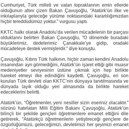
Cumhuriyet, Türk milleti ve vatan topraklarının emin ellerde
olduğunun altını çizen Bakan Çavuşoğlu, “Atatürk’ün ilke ve
inkılaplarıyla geleceğe yürüme noktasındaki kararlılığımızdan
hiçbir tereddüdümüz yoktur.” vurgusu yaptı.
KKTC halkı olarak Anadolu’da verilen mücadelenin bir parçası
olduklarını belirten Bakan Çavuşoğlu, “O dönemde buradaki
büyüklerimiz, dedelerimiz Çanakkale’ye gidip, oradaki
mücadeleye destek vermişlerdir.” diye konuştu.
Çavuşoğlu, Kıbrıs Türk halkının, hiçbir zaman kendini Anadolu
insanından ayrı görmediğini, Atatürk’ün işaret ettiği gibi muasır
medeniyetler seviyesinin üstüne çıkmak için hep birlikte
hareket etmeyi ilke edindiğini kaydetti. Çavuşoğlu, en son
kurulan Türk devleti olan KKTC’nin dünyaya tanıtılmasında ve
dünyada layık olduğu yeri almasında da birlikte hareket
edeceklerini belirtti.
Atatürk’ün, “Öğretmenler, yeni nesiller sizin eseriniz olacaktır.”
sözünü hatırlatan Milli Eğitim Bakanı Çavuşoğlu, Atatürk’ün
bilinçli bir şekilde gençleri öğretmenlere emanet ettiğini dile
getirerek, “Atatürkçü öğretmenlerin yetiştireceği gençlere de
özgürlüğümüzü, geleceğimizi, devletimizi her şeyimizi emanet