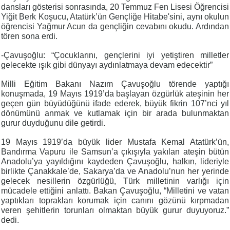
dansları gösterisi sonrasında, 20 Temmuz Fen Lisesi Öğrencisi
Yiğit Berk Koşucu, Atatürk’ün Gençliğe Hitabe'sini, aynı okulun
öğrencisi Yağmur Acun da gençliğin cevabını okudu. Ardından
tören sona erdi.
-Çavuşoğlu: “Çocuklarını, gençlerini iyi yetiştiren milletler
gelecekte ışık gibi dünyayı aydınlatmaya devam edecektir”
Milli Eğitim Bakanı Nazım Çavuşoğlu törende yaptığı
konuşmada, 19 Mayıs 1919’da başlayan özgürlük ateşinin her
geçen gün büyüdüğünü ifade ederek, büyük fikrin 107’nci yıl
dönümünü anmak ve kutlamak için bir arada bulunmaktan
gurur duyduğunu dile getirdi.
19 Mayıs 1919’da büyük lider Mustafa Kemal Atatürk’ün,
Bandırma Vapuru ile Samsun’a çıkışıyla yakılan ateşin bütün
Anadolu’ya yayıldığını kaydeden Çavuşoğlu, halkın, lideriyle
birlikte Çanakkale’de, Sakarya’da ve Anadolu’nun her yerinde
gelecek nesillerin özgürlüğü, Türk milletinin varlığı için
mücadele ettiğini anlattı. Bakan Çavuşoğlu, “Milletini ve vatan
yaptıkları toprakları korumak için canını gözünü kırpmadan
veren şehitlerin torunları olmaktan büyük gurur duyuyoruz.”
dedi.