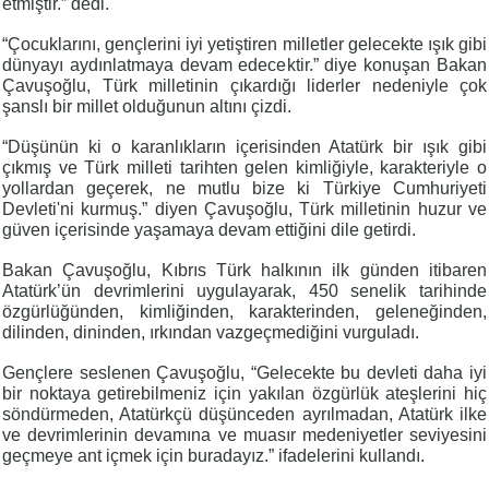
etmiştir.” dedi.
“Çocuklarını, gençlerini iyi yetiştiren milletler gelecekte ışık gibi
dünyayı aydınlatmaya devam edecektir.” diye konuşan Bakan
Çavuşoğlu, Türk milletinin çıkardığı liderler nedeniyle çok
şanslı bir millet olduğunun altını çizdi.
“Düşünün ki o karanlıkların içerisinden Atatürk bir ışık gibi
çıkmış ve Türk milleti tarihten gelen kimliğiyle, karakteriyle o
yollardan geçerek, ne mutlu bize ki Türkiye Cumhuriyeti
Devleti'ni kurmuş.” diyen Çavuşoğlu, Türk milletinin huzur ve
güven içerisinde yaşamaya devam ettiğini dile getirdi.
Bakan Çavuşoğlu, Kıbrıs Türk halkının ilk günden itibaren
Atatürk’ün devrimlerini uygulayarak, 450 senelik tarihinde
özgürlüğünden, kimliğinden, karakterinden, geleneğinden,
dilinden, dininden, ırkından vazgeçmediğini vurguladı.
Gençlere seslenen Çavuşoğlu, “Gelecekte bu devleti daha iyi
bir noktaya getirebilmeniz için yakılan özgürlük ateşlerini hiç
söndürmeden, Atatürkçü düşünceden ayrılmadan, Atatürk ilke
ve devrimlerinin devamına ve muasır medeniyetler seviyesini
geçmeye ant içmek için buradayız.” ifadelerini kullandı.