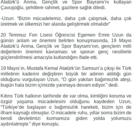
Atatürk’ü Anma, Gençlik ve Spor Bayramı’nı kutlayan
Çavuşoğlu, şehitlere rahmet, gazilere sağlık diledi.
-Uzun: “Bizim mücadelemiz, daha çok çalışmak, daha çok
üretmek ve ülkemizi her alanda geliştirmek olmalıdır”
20 Temmuz Fen Lisesi Öğrencisi Egemen Emre Uzun da
günün anlam ve önemini belirten konuşmasında, 19 Mayıs
Atatürk’ü Anma, Gençlik ve Spor Bayramı’nın, gençlerin milli
değerlerin önemini kavraması ve sporun genç nesillerle
güçlendirilmesi amacıyla kutlandığını ifade etti.
19 Mayıs’ın, Mustafa Kemal Atatürk’ün Samsun’a çıkışı ile Türk
milletinin kaderini değiştiren büyük bir adımın atıldığı gün
olduğunu vurgulayan Uzun, “O gün yakılan bağımsızlık ateşi,
bugün hala bizim içimizde yanmaya devam ediyor.” dedi.
Kıbrıs Türk halkının tarihinde de var olma, kimliğini koruma ve
özgür yaşama mücadelesini olduğunu kaydeden Uzun,
“Türkiye’de başlayan o bağımsızlık hareketi, bizim için de
ilham kaynağı olmuştur. O mücadele ruhu, yıllar sonra bizim de
kendi devletimizi kurmamıza giden yolda yolumuzu
aydınlatmıştır.” diye konuştu.