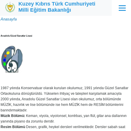
Kuzey Kıbrıs Türk Cumhuriyeti
Ana içeriğe atla
Milli Eğitim Bakanlığı
Menü
Sayfa
Anasayfa
yolu
Anadolu Güzel Sanatlar Lisesi
1987 yılında Konservatuar olarak kurulan okulumuz, 1991 yılında Güzel Sanatlar
Ortaokuluna dönüştürüldü. Yükselen ihtiyaç ve talepleri karşılamak amacıyla
2000 yılında, Anadolu Güzel Sanatlar Lisesi olan okulumuz, orta bölümünde
MÜZİK, hazırlık ve lise bölümünde ise hem MÜZİK hem de RESİM bölümlerini
barındırmaktadır.
Müzik Bölümü:
Keman, viyola, viyolonsel, kontrbas, yan flüt, gitar ana dallarının
yanında piyano da zorunlu derstir.
Resim Bölümü
Desen, grafik, heykel dersleri verilmektedir. Dersler sabah saat