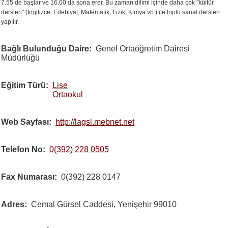
7.55’de başlar ve 16.00’da sona erer. Bu zaman dilimi içinde daha çok "kültür
dersleri" (İngilizce, Edebiyat, Matematik, Fizik, Kimya vb.) ile toplu sanat dersleri
yapılır.
Bağlı Bulunduğu Daire
Genel Ortaöğretim Dairesi
Müdürlüğü
Eğitim Türü
Lise
Ortaokul
Web Sayfası
http://lagsl.mebnet.net
Telefon No
0(392) 228 0505
Fax Numarası
0(392) 228 0147
Adres
Cemal Gürsel Caddesi, Yenişehir 99010