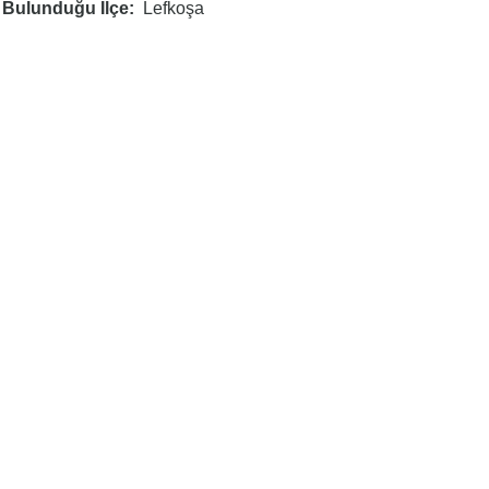
Bulunduğu İlçe
Lefkoşa