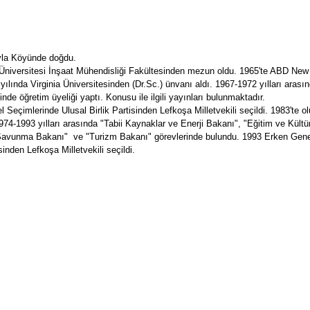
ayla Köyünde doğdu.
Üniversitesi İnşaat Mühendisliği Fakültesinden mezun oldu. 1965'te ABD Ne
ılında Virginia Üniversitesinden (Dr.Sc.) ünvanı aldı. 1967-1972 yılları arası
de öğretim üyeliği yaptı. Konusu ile ilgili yayınları bulunmaktadır.
Seçimlerinde Ulusal Birlik Partisinden Lefkoşa Milletvekili seçildi. 1983'te ol
974-1993 yılları arasında "Tabii Kaynaklar ve Enerji Bakanı", "Eğitim ve Kültü
ve Savunma Bakanı" ve "Turizm Bakanı" görevlerinde bulundu. 1993 Erken Gene
sinden Lefkoşa Milletvekili seçildi.