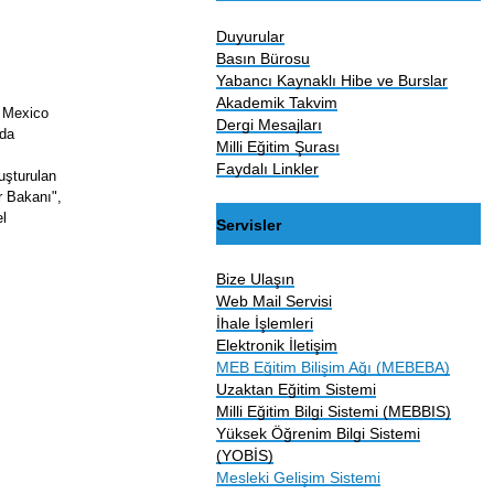
Duyurular
Basın Bürosu
Yabancı Kaynaklı Hibe ve Burslar
Akademik Takvim
w Mexico
Dergi Mesajları
nda
Milli Eğitim Şurası
Faydalı Linkler
uşturulan
r Bakanı",
l
Servisler
Bize Ulaşın
Web Mail Servisi
İhale İşlemleri
Elektronik İletişim
MEB Eğitim Bilişim Ağı (MEBEBA)
Uzaktan Eğitim Sistemi
Milli Eğitim Bilgi Sistemi (MEBBIS)
Yüksek Öğrenim Bilgi Sistemi
(YOBİS)
Mesleki Gelişim Sistemi