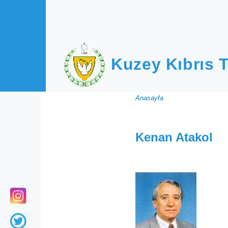
Ana içeriğe atla
Kuzey Kıbrıs T
Sayfa
Anasayfa
yolu
Kenan Atakol