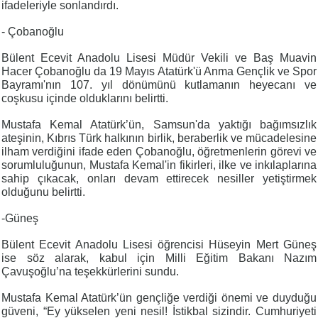
ifadeleriyle sonlandırdı.
- Çobanoğlu
Bülent Ecevit Anadolu Lisesi Müdür Vekili ve Baş Muavin
Hacer Çobanoğlu da 19 Mayıs Atatürk'ü Anma Gençlik ve Spor
Bayramı'nın 107. yıl dönümünü kutlamanın heyecanı ve
coşkusu içinde olduklarını belirtti.
Mustafa Kemal Atatürk’ün, Samsun'da yaktığı bağımsızlık
ateşinin, Kıbrıs Türk halkının birlik, beraberlik ve mücadelesine
ilham verdiğini ifade eden Çobanoğlu, öğretmenlerin görevi ve
sorumluluğunun, Mustafa Kemal'in fikirleri, ilke ve inkılaplarına
sahip çıkacak, onları devam ettirecek nesiller yetiştirmek
olduğunu belirtti.
-Güneş
Bülent Ecevit Anadolu Lisesi öğrencisi Hüseyin Mert Güneş
ise söz alarak, kabul için Milli Eğitim Bakanı Nazım
Çavuşoğlu’na teşekkürlerini sundu.
Mustafa Kemal Atatürk’ün gençliğe verdiği önemi ve duyduğu
güveni, “Ey yükselen yeni nesil! İstikbal sizindir. Cumhuriyeti