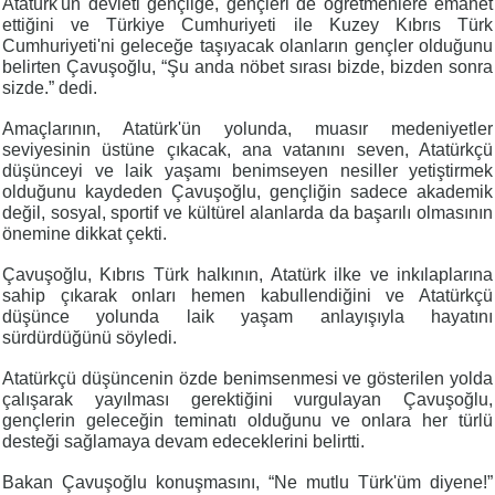
Atatürk'ün devleti gençliğe, gençleri de öğretmenlere emanet
ettiğini ve Türkiye Cumhuriyeti ile Kuzey Kıbrıs Türk
Cumhuriyeti'ni geleceğe taşıyacak olanların gençler olduğunu
belirten Çavuşoğlu, “Şu anda nöbet sırası bizde, bizden sonra
sizde.” dedi.
Amaçlarının, Atatürk'ün yolunda, muasır medeniyetler
seviyesinin üstüne çıkacak, ana vatanını seven, Atatürkçü
düşünceyi ve laik yaşamı benimseyen nesiller yetiştirmek
olduğunu kaydeden Çavuşoğlu, gençliğin sadece akademik
değil, sosyal, sportif ve kültürel alanlarda da başarılı olmasının
önemine dikkat çekti.
Çavuşoğlu, Kıbrıs Türk halkının, Atatürk ilke ve inkılaplarına
sahip çıkarak onları hemen kabullendiğini ve Atatürkçü
düşünce yolunda laik yaşam anlayışıyla hayatını
sürdürdüğünü söyledi.
Atatürkçü düşüncenin özde benimsenmesi ve gösterilen yolda
çalışarak yayılması gerektiğini vurgulayan Çavuşoğlu,
gençlerin geleceğin teminatı olduğunu ve onlara her türlü
desteği sağlamaya devam edeceklerini belirtti.
Bakan Çavuşoğlu konuşmasını, “Ne mutlu Türk'üm diyene!”