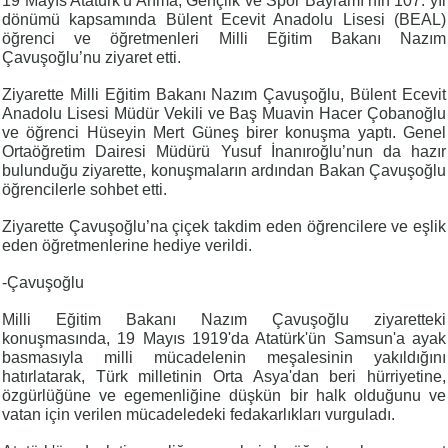
19 Mayıs Atatürk'ü Anma, Gençlik ve Spor Bayramı’nın 107. yıl
dönümü kapsamında Bülent Ecevit Anadolu Lisesi (BEAL)
öğrenci ve öğretmenleri Milli Eğitim Bakanı Nazım
Çavuşoğlu’nu ziyaret etti.
Ziyarette Milli Eğitim Bakanı Nazım Çavuşoğlu, Bülent Ecevit
Anadolu Lisesi Müdür Vekili ve Baş Muavin Hacer Çobanoğlu
ve öğrenci Hüseyin Mert Güneş birer konuşma yaptı. Genel
Ortaöğretim Dairesi Müdürü Yusuf İnanıroğlu’nun da hazır
bulunduğu ziyarette, konuşmaların ardından Bakan Çavuşoğlu
öğrencilerle sohbet etti.
Ziyarette Çavuşoğlu’na çiçek takdim eden öğrencilere ve eşlik
eden öğretmenlerine hediye verildi.
-Çavuşoğlu
Milli Eğitim Bakanı Nazım Çavuşoğlu ziyaretteki
konuşmasında, 19 Mayıs 1919'da Atatürk'ün Samsun'a ayak
basmasıyla milli mücadelenin meşalesinin yakıldığını
hatırlatarak, Türk milletinin Orta Asya'dan beri hürriyetine,
özgürlüğüne ve egemenliğine düşkün bir halk olduğunu ve
vatan için verilen mücadeledeki fedakarlıkları vurguladı.