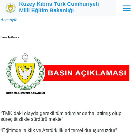
Kuzey Kıbrıs Türk Cumhuriyeti
Ana içeriğe atla
Milli Eğitim Bakanlığı
Menü
Sayfa
Anasayfa
yolu
Basın Açıklaması
“TMK’daki olayda gerekli tüm adımlar derhal atılmış olup,
süreç titizlikle sürdürülmekte”
“Eğitimde laiklik ve Atatürk ilkleri temel duruşumuzdur”