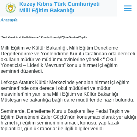
Kuzey Kıbrıs Türk Cumhuriyeti
Ana içeriğe atla
Milli Eğitim Bakanlığı
Menü
Sayfa
Anasayfa
yolu
“Okul Yöneticisi – Liderlik Mevzuatı” Konulu Hizmet İçi Eğitim Semineri Yapıldı.
Milli Eğitim ve Kültür Bakanlığı, Milli Eğitim Denetleme
Değerlendirme ve Yönlendirme Kurulu tarafından orta dereceli
okulların müdür ve müdür muavinlerine yönelik “ Okul
Yöneticisi – Liderlik Mevzuatı” konulu hizmet içi eğitim
semineri düzenledi.
Lefkoşa Atatürk Kültür Merkezinde yer alan hizmet içi eğitim
semineri’nde orta dereceli okul müdürleri ve müdür
muavinleri’nin yanı sıra Milli Eğitim ve Kültür Bakanlığı
Müsteşarı ve bakanlığa bağlı daire müdürleride hazır bulundu.
Seminerde, Denetleme Kurulu Başkanı İley Fedai Taşkın ve
Eğitim Denetmeni Zafer Güçlü’nün konuşmacı olarak yer aldığı
hizmet içi eğitim semineri’nin amacı, konusu, yapılacak
toplantılar, günlük raporlar ile ilgili bilgiler verildi.