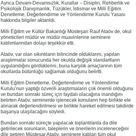
Ayrıca Devam-Devamsızlık, Kurallar – Disiplin, Rehberlik ve
Psikolojik Danışmanlık, Tüzükler, İstismar ve Milli Eğitim
Denetleme, Değerlendirme ve Yönlendirme Kurulu Yasası
hakkında bilgiler aktarıldı.
Milli Eğitim ve Kültür Bakanlığı Müsteşarı Rauf Ataöv de, okul
yöneticileri müdür ve müdür muavinlerine seminere
katılımlarından dolayı teşekkür etti.
Ataöv, var olan sıkıntıların bilincinde olduklarını, yapılan
araştırmalar sonucunda her okulda değişik standartların
uygulandığını gördüklerini, buna karşılık amaçlarının tüm
okullarda bütünlüğü sağlamak olduğunu belirtti.
Milli Eğitim Denetleme, Değerlendirme ve Yönlendirme
Kurulu’nun yaptığı özverili araştırmaların çok önemli olduğunu
ve bundan sonraki süreç için faydalı olacağına inandığını
belirten Ataöv, seminerde işlenecek konuların hep birlikte ele
alınarak değerlendirilmesi ve birlikte hareket edilmesi takdirde
başarıya ulaşılacağını söyledi.
Bundan sonraki süreçte yapılacak toplantılarda da dile
getirilecek sorunların, taleplerin ve önerilerin inceleneceğini
dile getiren Müsteşar Ataöv, seminere katılan tüm okul