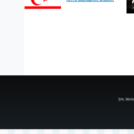
Şht. Meh