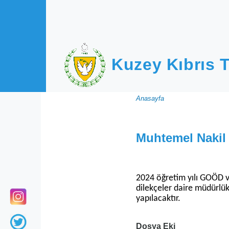
Ana içeriğe atla
Kuzey Kıbrıs T
Sayfa
Anasayfa
yolu
Muhtemel Nakil 
2024 öğretim yılı GOÖD ve
dilekçeler daire müdürlük
yapılacaktır.
Dosya Eki