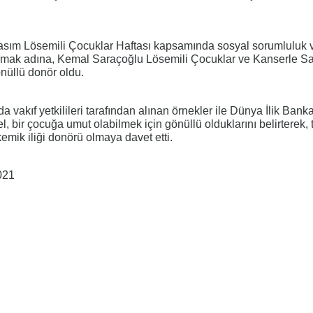
Kasım Lösemili Çocuklar Haftası kapsamında sosyal sorumluluk 
rtırmak adına, Kemal Saraçoğlu Lösemili Çocuklar ve Kanserle S
önüllü donör oldu.
a vakıf yetkilileri tarafından alınan örnekler ile Dünya İlik Bank
l, bir çocuğa umut olabilmek için gönüllü olduklarını belirterek, 
emik iliği donörü olmaya davet etti.
021