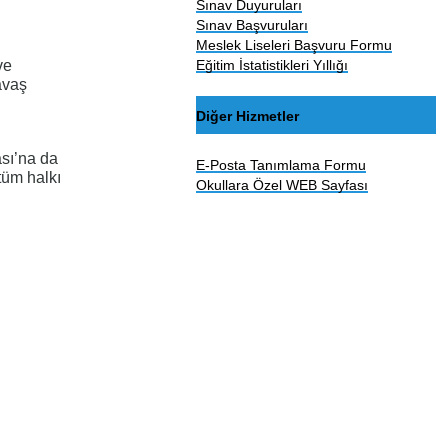
Sınav Duyuruları
Sınav Başvuruları
Meslek Liseleri Başvuru Formu
Eğitim İstatistikleri Yıllığı
ve
avaş
Diğer Hizmetler
ası’na da
E-Posta Tanımlama Formu
tüm halkı
Okullara Özel WEB Sayfası