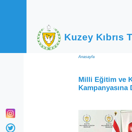
Ana içeriğe atla
Kuzey Kıbrıs T
Sayfa
Anasayfa
yolu
Milli Eğitim ve
Kampanyasına D