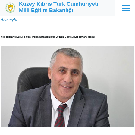
Kuzey Kıbrıs Türk Cumhuriyeti
Ana içeriğe atla
Milli Eğitim Bakanlığı
Menü
Sayfa
Anasayfa
yolu
Milli Eğitim ve Kültür Bakanı Olgun Amcaoğlu'nun 29 Ekim Cumhuriyet Bayramı Mesajı