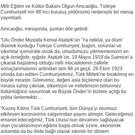
Milli Eğitim ve Kültür Bakanı Olgun Amcaoğlu, Türkiye
Cumhuriyeti’nin 98’inci kuruluş yıldönümü nedeniyle bir mesaj
yayımladı.
Amcaoğlu, mesajında, şunları dile getirdi:
“Ulu Önder Mustafa Kemal Atatürk’ün ‘Ya istiklal, ya ölüm’
diyerek kurduğu Türkiye Cumhuriyeti; bugün, sorunlar ve
sıkıntılar içerisinde olsak da, umudumuzu yitirmememizin en
açık örneğidir, ışığıdır. Atatürk’ün, 19 Mayıs 1919’da Samsun’a
çıkarak başlatmış olduğu milli mücadelenin zaferle
sonuçlanmasının ardından tam 98 yıl geçti. 29 Ekim 1923
yılında ilan edilen Cumhuriyetimiz, Türk Milleti’ne bırakılmış en
büyük mirastır. Görevimiz, değeri asla biçilemez olan bu
mirasa sahip çıkmak, ülkemizin ve milletimizin bölünmez
bütünlüğünü savunmak ve Büyük Önder’in bizlere açtığı bu
yolda ilerlemektir…
“Kuzey Kıbrıs Türk Cumhuriyeti, tüm Dünya’yı olumsuz
etkileyen koronavirüs salgınından payını almıştır. Geleceğimizi
emanet edeceğimiz, Türk Ulusu’nun devamını sağlayacak
olan çocuklarımızın eğitimi başta olmak üzere, ekonomik
anlamda da bu illete bağlı olarak sıkıntılı bir dönem