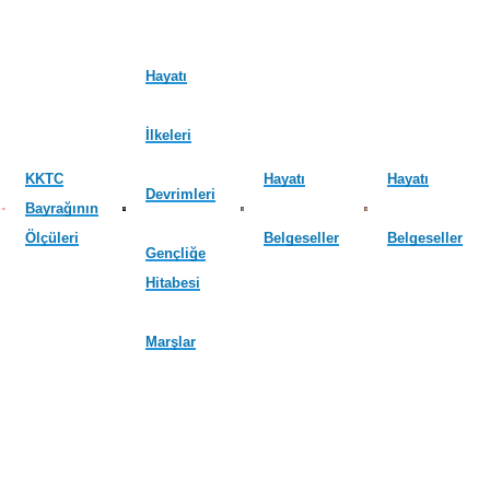
Hayatı
İlkeleri
KKTC
Hayatı
Hayatı
Devrimleri
Bayrağının
Ölçüleri
Belgeseller
Belgeseller
Gençliğe
Hitabesi
Marşlar