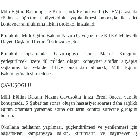
Milli Eğitim Bakanlığı ile Kıbrıs Türk Eğitim Vakfı (KTEV) arasında
eğitim - öğretim faaliyetlerinin yapılabilmesi amacıyla iki adet
konteyner sınıf alımına ilişkin protokol imzalandı.
Protokole, Milli Eğitim Bakanı Nazım Çavuşoğlu ile KTEV Mütevelli
Heyeti Başkanı Umure Örs imza koydu.
Protokol kapsamında, Gazimağusa Türk Maarif Koleji’ne
2
yerleştirilmek üzere 48 m
’den oluşan konteyner sınıflar, altyapısı
sağlanmış bir şekilde KTEV tarafından alınarak, Milli Eğitim
Bakanlığı’na teslim edecek.
ÇAVUŞOĞLU
Milli Eğitim Bakanı Nazım Çavuşoğlu imza töreni öncesi yaptığı
konuşmada, 6 Şubat’tan sonra oluşan hassasiyet sonrası daha sağlıklı
eğitim ortamları yaratmak adına okulların kontrol sürecine girdiğini
belirtti.
Okulların tadilatının yapılması, güçlendirilmesi ve yenilenmesi için
başlattıkları kampanyaya halkın, kurumların ve hayırsever iş