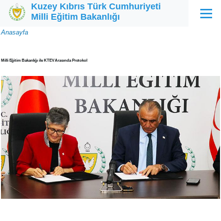
Kuzey Kıbrıs Türk Cumhuriyeti
Ana içeriğe atla
Milli Eğitim Bakanlığı
Menü
Sayfa
Anasayfa
yolu
​​​​​​​Milli Eğitim Bakanlığı ile KTEV Arasında Protokol