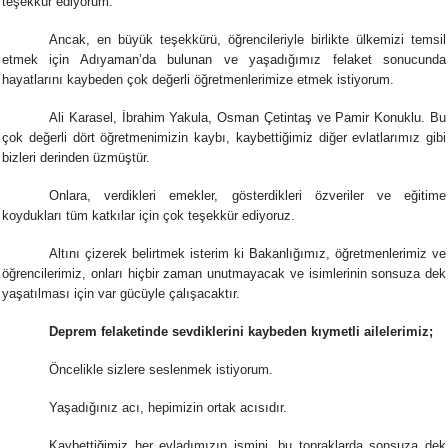
teşekkür ediyorum.
Ancak, en büyük teşekkürü, öğrencileriyle birlikte ülkemizi temsil
etmek için Adıyaman’da bulunan ve yaşadığımız felaket sonucunda
hayatlarını kaybeden çok değerli öğretmenlerimize etmek istiyorum.
Ali Karasel, İbrahim Yakula, Osman Çetintaş ve Pamir Konuklu. Bu
çok değerli dört öğretmenimizin kaybı, kaybettiğimiz diğer evlatlarımız gibi
bizleri derinden üzmüştür.
Onlara, verdikleri emekler, gösterdikleri özveriler ve eğitime
koydukları tüm katkılar için çok teşekkür ediyoruz.
Altını çizerek belirtmek isterim ki Bakanlığımız, öğretmenlerimiz ve
öğrencilerimiz, onları hiçbir zaman unutmayacak ve isimlerinin sonsuza dek
yaşatılması için var gücüyle çalışacaktır.
Deprem felaketinde sevdiklerini kaybeden kıymetli ailelerimiz;
Öncelikle sizlere seslenmek istiyorum.
Yaşadığınız acı, hepimizin ortak acısıdır.
Kaybettiğimiz her evladımızın ismini, bu topraklarda sonsuza dek