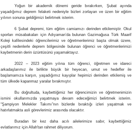
Yoğun bir akademik dönemi geride bırakırken, Şubat ayında
yaşadığımız deprem felaketi nedeniyle bizleri zorlayan ve üzen bir eğitim
yılının sonuna geldiğimizi belirtmek isterim.
6 Şubat depremi, tüm eğitim camiamızı derinden etkilemiştir. Okul
sporları müsabakaları için Adıyaman’da bulunan Gazimağusa Türk Maarif
Koleji kafilesindeki öğrencilerimiz ve öğretmenlerimiz başta olmak üzere,
çeşitli nedenlerle deprem bölgesinde bulunan öğrenci ve öğretmenlerimizi
kaybetmenin derin üzüntüsünü yaşamaktayız.
2022 – 2023 eğitim yılına tüm öğrenci, öğretmen ve idareci
arkadaşlarımız ile birlikte büyük bir heyecan, umut ve hedefler ile
başlamamıza karşın, yaşadığımız kayıplar hepimizi derinden etkilemiş ve
tüm ülkede kapanmaz yaralar bırakmıştır.
Bu doğrultuda, kaybettiğimiz her öğrencimizin ve öğretmenimizin
ismini okullarımızda yaşatmaya devam edeceğimizi belirtmek isterim.
“Şampiyon Melekler Takımı”nın bizlerde bıraktığı izleri yaşatmak ve
hatırlatmakta asli görevlerimiz arasında olacaktır.
Buradan bir kez daha acılı ailelerimize sabır, kaybettiğimiz
evlatlarımız için Allah'tan rahmet diliyorum.