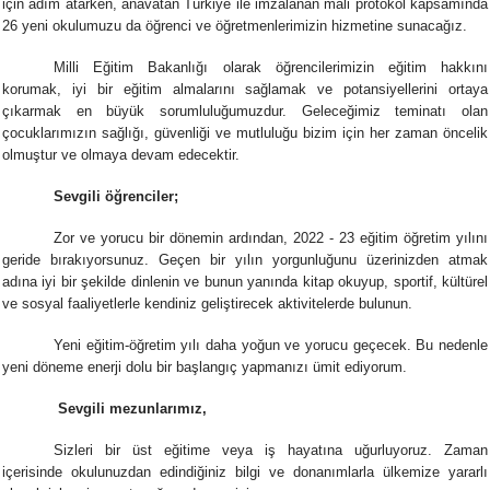
için adım atarken, anavatan Türkiye ile imzalanan mali protokol kapsamında
26 yeni okulumuzu da öğrenci ve öğretmenlerimizin hizmetine sunacağız.
Milli Eğitim Bakanlığı olarak öğrencilerimizin eğitim hakkını
korumak, iyi bir eğitim almalarını sağlamak ve potansiyellerini ortaya
çıkarmak en büyük sorumluluğumuzdur. Geleceğimiz teminatı olan
çocuklarımızın sağlığı, güvenliği ve mutluluğu bizim için her zaman öncelik
olmuştur ve olmaya devam edecektir.
Sevgili öğrenciler;
Zor ve yorucu bir dönemin ardından, 2022 - 23 eğitim öğretim yılını
geride bırakıyorsunuz. Geçen bir yılın yorgunluğunu üzerinizden atmak
adına iyi bir şekilde dinlenin ve bunun yanında kitap okuyup, sportif, kültürel
ve sosyal faaliyetlerle kendiniz geliştirecek aktivitelerde bulunun.
Yeni eğitim-öğretim yılı daha yoğun ve yorucu geçecek. Bu nedenle
yeni döneme enerji dolu bir başlangıç yapmanızı ümit ediyorum.
Sevgili mezunlarımız,
Sizleri bir üst eğitime veya iş hayatına uğurluyoruz. Zaman
içerisinde okulunuzdan edindiğiniz bilgi ve donanımlarla ülkemize yararlı