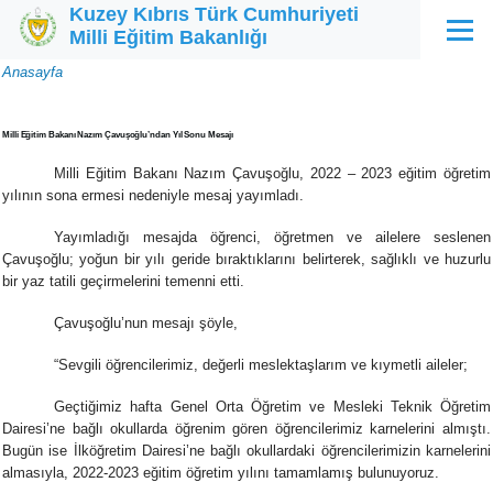
Kuzey Kıbrıs Türk Cumhuriyeti
Ana içeriğe atla
Milli Eğitim Bakanlığı
Menü
Sayfa
Anasayfa
yolu
Milli Eğitim Bakanı Nazım Çavuşoğlu’ndan Yıl Sonu Mesajı
Milli Eğitim Bakanı Nazım Çavuşoğlu, 2022 – 2023 eğitim öğretim
yılının sona ermesi nedeniyle mesaj yayımladı.
Yayımladığı mesajda öğrenci, öğretmen ve ailelere seslenen
Çavuşoğlu; yoğun bir yılı geride bıraktıklarını belirterek, sağlıklı ve huzurlu
bir yaz tatili geçirmelerini temenni etti.
Çavuşoğlu’nun mesajı şöyle,
“Sevgili öğrencilerimiz, değerli meslektaşlarım ve kıymetli aileler;
Geçtiğimiz hafta Genel Orta Öğretim ve Mesleki Teknik Öğretim
Dairesi’ne bağlı okullarda öğrenim gören öğrencilerimiz karnelerini almıştı.
Bugün ise İlköğretim Dairesi’ne bağlı okullardaki öğrencilerimizin karnelerini
almasıyla, 2022-2023 eğitim öğretim yılını tamamlamış bulunuyoruz.