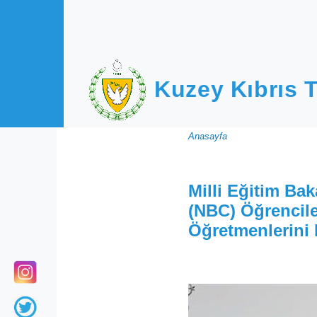
Ana içeriğe atla
Kuzey Kıbrıs T
Sayfa
Anasayfa
yolu
Milli Eğitim Ba
(NBC) Öğrencile
Öğretmenlerini 