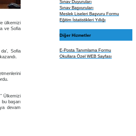
Sınav Duyuruları
Sınav Başvuruları
Meslek Liseleri Başvuru Formu
Eğitim İstatistikleri Yıllığı
de ülkemizi
la ve Sofia
Diğer Hizmetler
E-Posta Tanımlama Formu
 da’, Sofia
Okullara Özel WEB Sayfası
 kazandı.
etmenlerini
ordu.
 " Ülkemizi
i bu başarı
maya devam