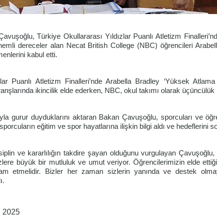
avuşoğlu, Türkiye Okullararası Yıldızlar Puanlı Atletizm Finalleri’n
emli dereceler alan Necat British College (NBC) öğrencileri Arabel
nlerini kabul etti.
zlar Puanlı Atletizm Finalleri’nde Arabella Bradley ‘Yüksek Atlama
ranşlarında ikincilik elde ederken, NBC, okul takımı olarak üçüncülük
ıyla gurur duyduklarını aktaran Bakan Çavuşoğlu, sporcuları ve öğr
sporcuların eğitim ve spor hayatlarına ilişkin bilgi aldı ve hedeflerini s
siplin ve kararlılığın takdire şayan olduğunu vurgulayan Çavuşoğlu,
zlere büyük bir mutluluk ve umut veriyor. Öğrencilerimizin elde ettiğ
m etmelidir. Bizler her zaman sizlerin yanında ve destek ol
ı.
, 2025