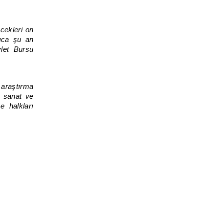
cekleri on
ıca şu an
let Bursu
 araştırma
k sanat ve
e halkları