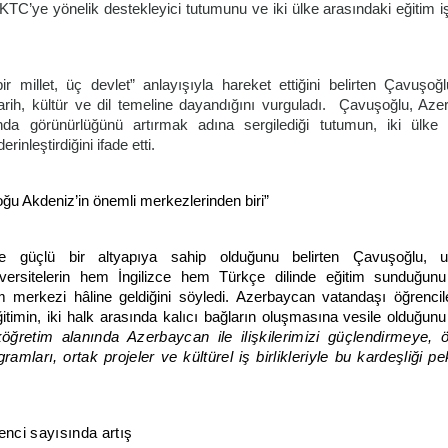
C’ye yönelik destekleyici tutumunu ve iki ülke arasındaki eğitim iş b
 millet, üç devlet” anlayışıyla hareket ettiğini belirten Çavuşoğl
k tarih, kültür ve dil temeline dayandığını vurguladı. Çavuşoğlu, Aze
nda görünürlüğünü artırmak adına sergilediği tutumun, iki ülke 
rinleştirdiğini ifade etti.
 Akdeniz’in önemli merkezlerinden biri”
 güçlü bir altyapıya sahip olduğunu belirten Çavuşoğlu, ul
iversitelerin hem İngilizce hem Türkçe dilinde eğitim sunduğu
im merkezi hâline geldiğini söyledi. Azerbaycan vatandaşı öğrenci
 eğitimin, iki halk arasında kalıcı bağların oluşmasına vesile olduğu
öğretim alanında Azerbaycan ile ilişkilerimizi güçlendirmeye, 
mları, ortak projeler ve kültürel iş birlikleriyle bu kardeşliği p
nci sayısında artış