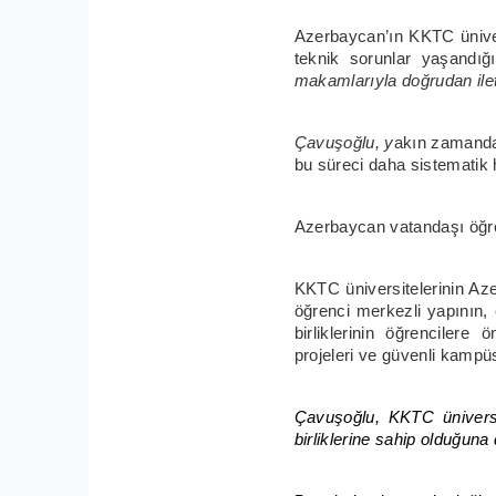
Azerbaycan’ın KKTC üniver
teknik sorunlar yaşandı
makamlarıyla doğrudan iletiş
Çavuşoğlu, y
akın zamanda 
bu süreci daha sistematik h
Azerbaycan vatandaşı öğre
KKTC üniversitelerinin Az
öğrenci merkezli yapının, 
birliklerinin öğrencilere 
projeleri ve güvenli kampüs
Çavuşoğlu, KKTC üniversit
birliklerine sahip olduğuna 