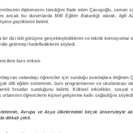
sitesinin diplomasını tanıdığını ifade eden Çavuşoğlu, zaman 
ğını ancak bu durumlarda
Milli Eğitim Bakanlığı olarak, ilgili 
ime geçtiklerini belirtti.
bir dizi ikili görüşme gerçekleştirdiklerini ve teknik komisyonlar 
âle getirmeyi hedeflediklerini söyledi.
ncilere burs imkanı
erbaycan vatandaşı öğrenciler için sunduğu avantajlara değinen 
çok dilli eğitim sisteminin, burs programlarının ve uluslararası a
önemli fırsatlar sunduğunu belirtti. Kültürel etkinlikler, sosyal 
 ortamının öğrencilerin kişisel gelişimine katkı sağladığını söyledi
elerinin, Avrupa ve Asya ülkelerindeki birçok üniversiteyle a
da dikkati çekti.