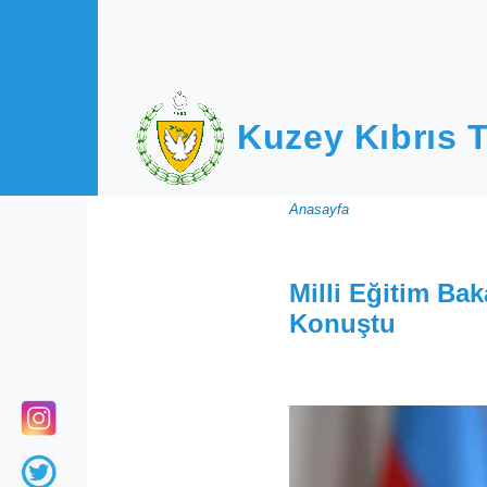
Ana içeriğe atla
Kuzey Kıbrıs T
Sayfa
Anasayfa
yolu
Milli Eğitim Ba
Konuştu