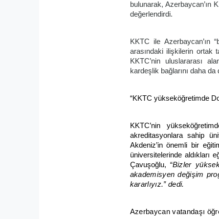
bulunarak, Azerbaycan’ın KKT
değerlendirdi.
KKTC ile Azerbaycan’ın “bir
arasındaki ilişkilerin orta
KKTC’nin uluslararası ala
kardeşlik bağlarını daha da de
“KKTC yükseköğretimde Doğu
KKTC’nin yükseköğretimde
akreditasyonlara sahip ün
Akdeniz’in önemli bir eğit
üniversitelerinde aldıkları
Çavuşoğlu, “
Bizler yüksek
akademisyen değişim progra
kararlıyız.” dedi.
Azerbaycan vatandaşı öğre