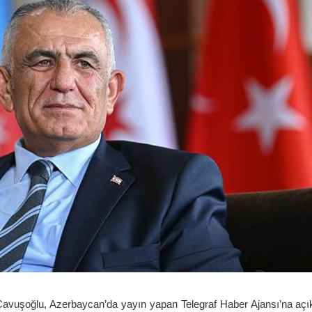
Çavuşoğlu, Azerbaycan’da yayın yapan Telegraf Haber Ajansı’na açı