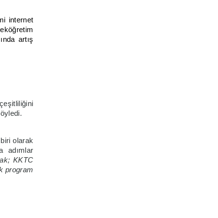
i internet
seköğretim
ında artış
itliliğini
öyledi.
biri olarak
a adımlar
arak; KKTC
ak program