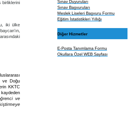
Sınav Duyuruları
irliklerini
Sınav Başvuruları
Meslek Liseleri Başvuru Formu
Eğitim İstatistikleri Yıllığı
u, iki ülke
rbaycan’ın,
Diğer Hizmetler
arasındaki
E-Posta Tanımlama Formu
Okullara Özel WEB Sayfası
uslararası
nu ve Doğu
lerin KKTC
nu kaydeden
öğrenci ve
ekiştirmeye