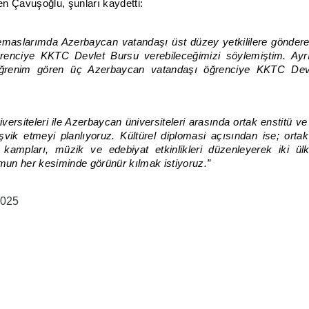
n Çavuşoğlu, şunları kaydetti:
maslarımda Azerbaycan vatandaşı üst düzey yetkililere göndere
renciye KKTC Devlet Bursu verebileceğimizi söylemiştim. Ayr
 öğrenim gören üç Azerbaycan vatandaşı öğrenciye KKTC Dev
ersiteleri ile Azerbaycan üniversiteleri arasında ortak enstitü ve
şvik etmeyi planlıyoruz. Kültürel diplomasi açısından ise; orta
ik kampları, müzik ve edebiyat etkinlikleri düzenleyerek iki ülk
umun her kesiminde görünür kılmak istiyoruz.”
2025