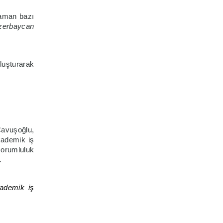
zaman bazı
Azerbaycan
oluşturarak
Çavuşoğlu,
kademik iş
sorumluluk
.
kademik iş