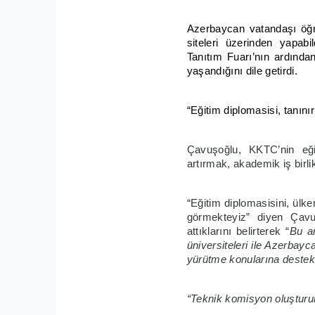
Azerbaycan vatandaşı öğren
siteleri üzerinden yapab
Tanıtım Fuarı’nın ardında
yaşandığını dile getirdi.
“Eğitim diplomasisi, tanınır
Çavuşoğlu, KKTC’nin eğiti
artırmak, akademik iş birl
“Eğitim diplomasisini, ülke
görmekteyiz” diyen Çavu
attıklarını belirterek “
Bu an
üniversiteleri ile Azerbay
yürütme konularına destek
“Teknik komisyon oluşturu