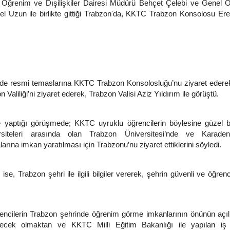
ğrenim ve Dışilişkiler Dairesi Müdürü Behçet Çelebi ve Genel O
l Uzun ile birlikte gittiği Trabzon'da, KKTC Trabzon Konsolosu Er
nde resmi temaslarına KKTC Trabzon Konsolosluğu’nu ziyaret edere
aliliği’ni ziyaret ederek, Trabzon Valisi Aziz Yıldırım ile görüştü.
le yaptığı görüşmede; KKTC uyruklu öğrencilerin böylesine güzel bi
rsiteleri arasında olan Trabzon Üniversitesi’nde ve Karade
arına imkan yaratılması için Trabzonu’nu ziyaret ettiklerini söyledi.
ise, Trabzon şehri ile ilgili bilgiler vererek, şehrin güvenli ve öğrenc
encilerin Trabzon şehrinde öğrenim görme imkanlarının önünün açı
recek olmaktan ve KKTC Milli Eğitim Bakanlığı ile yapılan iş b