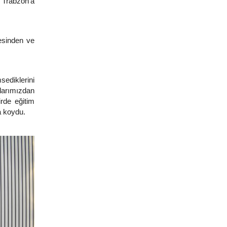
n Trabzon'a
mesinden ve
ediklerini
larımızdan
rde eğitim
a koydu.