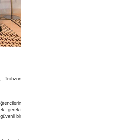
a, Trabzon
rencilerin
ek, gerekli
güvenli bir