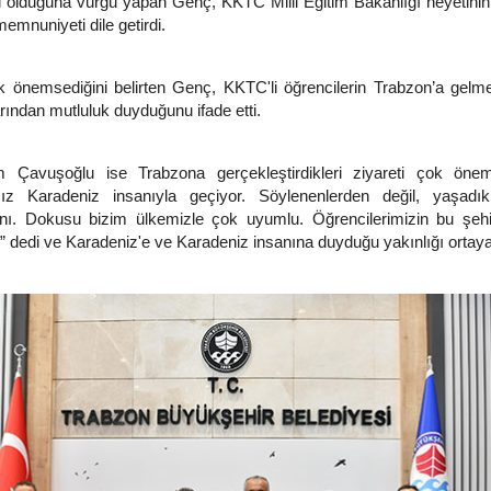
ri olduğuna vurgu yapan Genç, KKTC Milli Eğitim Bakanlığı heyetini
emnuniyeti dile getirdi.
 çok önemsediğini belirten Genç, KKTC'li öğrencilerin Trabzon’a gel
rından mutluluk duyduğunu ifade etti.
 Çavuşoğlu ise Trabzona gerçekleştirdikleri ziyareti çok önems
mız Karadeniz insanıyla geçiyor. Söylenenlerden değil, yaşadık
ını. Dokusu bizim ülkemizle çok uyumlu. Öğrencilerimizin bu şehi
 dedi ve Karadeniz'e ve Karadeniz insanına duyduğu yakınlığı ortay