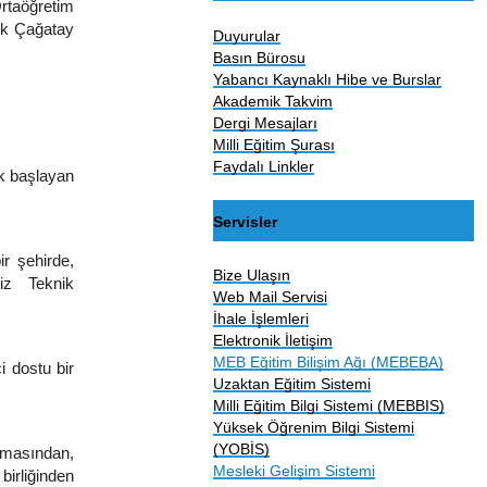
rtaöğretim
ek Çağatay
Duyurular
Basın Bürosu
Yabancı Kaynaklı Hibe ve Burslar
Akademik Takvim
Dergi Mesajları
Milli Eğitim Şurası
Faydalı Linkler
k başlayan
Servisler
r şehirde,
Bize Ulaşın
niz Teknik
Web Mail Servisi
İhale İşlemleri
Elektronik İletişim
MEB Eğitim Bilişim Ağı (MEBEBA)
i dostu bir
Uzaktan Eğitim Sistemi
Milli Eğitim Bilgi Sistemi (MEBBIS)
Yüksek Öğrenim Bilgi Sistemi
(YOBİS)
lmasından,
Mesleki Gelişim Sistemi
irliğinden