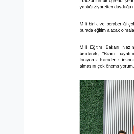
Trabzon'un bir öğrenci şeh
yaptığı ziyaretten duyduğu m
Milli birlik ve beraberliği
burada eğitim alacak olmala
Milli Eğitim Bakanı Nazım
belirterek, “Bizim hayatı
tanıyoruz Karadeniz insan
almasını çok önemsiyorum.”