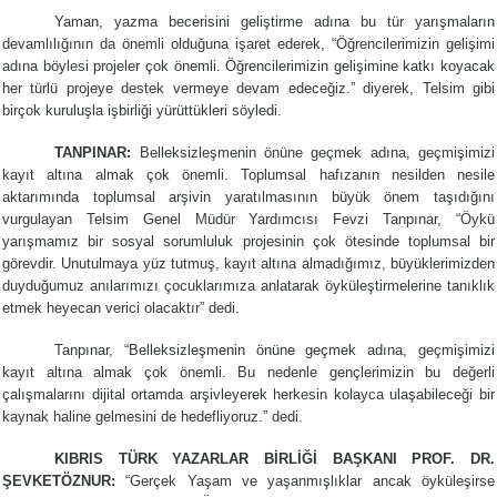
Yaman, yazma becerisini geliştirme adına bu tür yarışmaların
devamlılığının da önemli olduğuna işaret ederek, “Öğrencilerimizin gelişimi
adına böylesi projeler çok önemli. Öğrencilerimizin gelişimine katkı koyacak
her türlü projeye destek vermeye devam edeceğiz.” diyerek, Telsim gibi
birçok kuruluşla işbirliği yürüttükleri söyledi.
TANPINAR:
Belleksizleşmenin önüne geçmek adına, geçmişimizi
kayıt altına almak çok önemli. Toplumsal hafızanın nesilden nesile
aktarımında toplumsal arşivin yaratılmasının büyük önem taşıdığını
vurgulayan Telsim Genel Müdür Yardımcısı Fevzi Tanpınar, “Öykü
yarışmamız bir sosyal sorumluluk projesinin çok ötesinde toplumsal bir
görevdir. Unutulmaya yüz tutmuş, kayıt altına almadığımız, büyüklerimizden
duyduğumuz anılarımızı çocuklarımıza anlatarak öyküleştirmelerine tanıklık
etmek heyecan verici olacaktır” dedi.
Tanpınar, “Belleksizleşmenin önüne geçmek adına, geçmişimizi
kayıt altına almak çok önemli. Bu nedenle gençlerimizin bu değerli
çalışmalarını dijital ortamda arşivleyerek herkesin kolayca ulaşabileceği bir
kaynak haline gelmesini de hedefliyoruz.” dedi.
KIBRIS TÜRK YAZARLAR BİRLİĞİ BAŞKANI PROF. DR.
ŞEVKETÖZNUR:
“Gerçek Yaşam ve yaşanmışlıklar ancak öyküleşirse