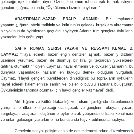
geleceğe ışık tutabilir.” diyen Öznur, toplumun ruhuna ışık tutmak isteyen
gençlere çağrıda bulundu, “Öykülerinizi bizimle paylaşın.”
ARAŞTIRMACI-YAZAR ERALP ADANIR:
Bir toplumun
yaşanmış̧lığının, sözlü tarihinin ve kültürünün gelecek kuşaklara aktarmanın
bir yolunun da öykülerden geçtiğini söyleyen Adanır, tüm gençlere öykülerini
yazmaları için çağrı yaptı.
SAFİR ROMAN SERİSİ YAZARI VE RESSAMI KEMAL B.
CAYMAZ:
“Hayal etmek, bazen engin denizleri aşmak, bazen yıldızların
üzerinde yürümek, bazen de düşmüş bir krallığı tekrardan yükselterek
tahtına oturmaktır.” diyen Caymaz, hayal etmenin ve öyküler yazmanın, bu
dünyada yaşanılacak hazların en büyüğü demek olduğunu vurguladı.
Caymaz, “Haydi gençler; büyüklerden dinlediğiniz bu toprakların öykülerini
hayal ederek kalemlerinize sarılın ve bizleri o büyülü satırlarla buluşturun.
Öykülerinizin tahtında oturmak için haydi gençler yazmaya!” dedi.
Milli Eğitim ve Kültür Bakanlığı ve Telsim işbirliğinde düzenlenecek
yarışma ile ülkemizin geleceği olan çocuk ve gençlerin, okuyan, yazan,
sorgulayan, araştıran, düşünen bireyler olarak yetişmesine katkı konulması
ve onları geleceğin yazarları olma konusunda teşvik edilmesi amaçlıyor.
Gençlerin sosyal gelişimlerinin de desteklemesi adına düzenlenecek