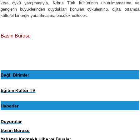
kısa öykü yarışmasıyla, Kıbrıs Türk kültürünün unutulmamasına ve
gençlerin büyüklerinden duydukları konuları öyküleştirip, dijital ortamda
kültürel bir arşiv yaratılmasına öncülük edilecek.
Basın Bürosu
Bağlı Birimler
Eğitim Kültür TV
Haberler
Duyurular
Basın Bürosu
Yabancı Kaynaklı Hibe ve Burslar