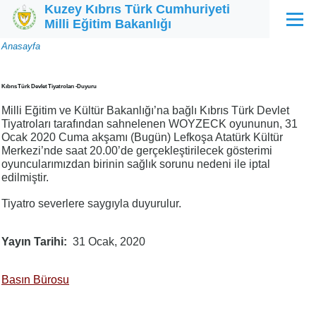
Kuzey Kıbrıs Türk Cumhuriyeti
Ana içeriğe atla
Milli Eğitim Bakanlığı
Menü
Sayfa
Anasayfa
yolu
Kıbrıs Türk Devlet Tiyatroları -Duyuru
Milli Eğitim ve Kültür Bakanlığı’na bağlı Kıbrıs Türk Devlet
Tiyatroları tarafından sahnelenen WOYZECK oyununun, 31
Ocak 2020 Cuma akşamı (Bugün) Lefkoşa Atatürk Kültür
Merkezi’nde saat 20.00’de gerçekleştirilecek gösterimi
oyuncularımızdan birinin sağlık sorunu nedeni ile iptal
edilmiştir.
Tiyatro severlere saygıyla duyurulur.
Yayın Tarihi
31 Ocak, 2020
Basın Bürosu