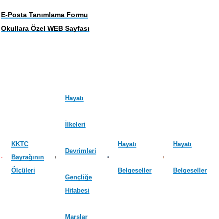
E-Posta Tanımlama Formu
Okullara Özel WEB Sayfası
Hayatı
İlkeleri
KKTC
Hayatı
Hayatı
Devrimleri
Bayrağının
Ölçüleri
Belgeseller
Belgeseller
Gençliğe
Hitabesi
Marşlar