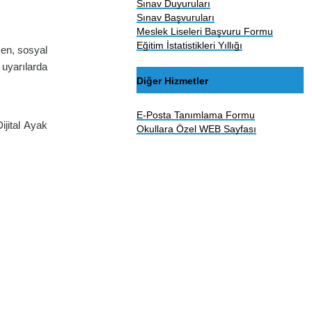
Sınav Duyuruları
Sınav Başvuruları
Meslek Liseleri Başvuru Formu
Eğitim İstatistikleri Yıllığı
rken, sosyal
uyarılarda
Diğer Hizmetler
E-Posta Tanımlama Formu
Dijital Ayak
Okullara Özel WEB Sayfası