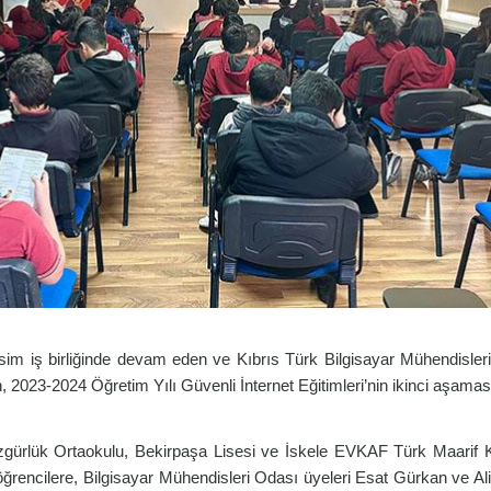
Telsim iş birliğinde devam eden ve Kıbrıs Türk Bilgisayar Mühendisler
n, 2023-2024 Öğretim Yılı Güvenli İnternet Eğitimleri’nin ikinci aşamas
rlük Ortaokulu, Bekirpaşa Lisesi ve İskele EVKAF Türk Maarif Kol
öğrencilere, Bilgisayar Mühendisleri Odası üyeleri Esat Gürkan ve A