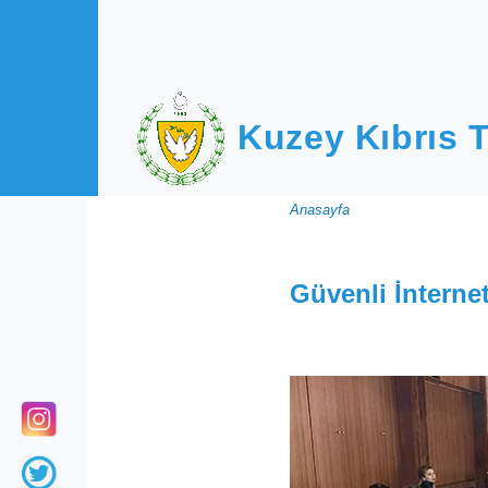
Ana içeriğe atla
Kuzey Kıbrıs T
Sayfa
Anasayfa
yolu
Güvenli İnterne