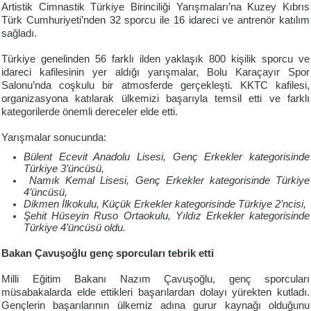
Artistik Cimnastik Türkiye Birinciliği Yarışmaları’na Kuzey Kıbrıs
Türk Cumhuriyeti’nden 32 sporcu ile 16 idareci ve antrenör katılım
sağladı.
Türkiye genelinden 56 farklı ilden yaklaşık 800 kişilik sporcu ve
idareci kafilesinin yer aldığı yarışmalar, Bolu Karaçayır Spor
Salonu’nda coşkulu bir atmosferde gerçekleşti. KKTC kafilesi,
organizasyona katılarak ülkemizi başarıyla temsil etti ve farklı
kategorilerde önemli dereceler elde etti.
Yarışmalar sonucunda:
Bülent Ecevit Anadolu Lisesi, Genç Erkekler kategorisinde
Türkiye 3’üncüsü,
Namık Kemal Lisesi, Genç Erkekler kategorisinde Türkiye
4’üncüsü,
Dikmen İlkokulu, Küçük Erkekler kategorisinde Türkiye 2’ncisi,
Şehit Hüseyin Ruso Ortaokulu, Yıldız Erkekler kategorisinde
Türkiye 4’üncüsü oldu.
Bakan Çavuşoğlu genç sporcuları tebrik etti
Milli Eğitim Bakanı Nazım Çavuşoğlu, genç sporcuları
müsabakalarda elde ettikleri başarılardan dolayı yürekten kutladı.
Gençlerin başarılarının ülkemiz adına gurur kaynağı olduğunu