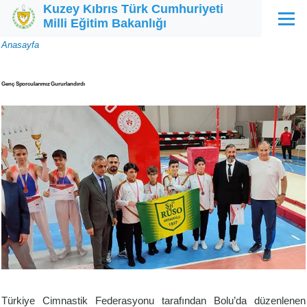
Kuzey Kıbrıs Türk Cumhuriyeti
Ana içeriğe atla
Milli Eğitim Bakanlığı
Menü
Sayfa
Anasayfa
yolu
Genç Sporcularımız Gururlandırdı
Türkiye Cimnastik Federasyonu tarafından Bolu’da düzenlenen