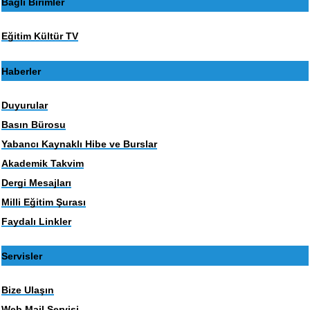
Bağlı Birimler
Eğitim Kültür TV
Haberler
Duyurular
Basın Bürosu
Yabancı Kaynaklı Hibe ve Burslar
Akademik Takvim
Dergi Mesajları
Milli Eğitim Şurası
Faydalı Linkler
Servisler
Bize Ulaşın
Web Mail Servisi