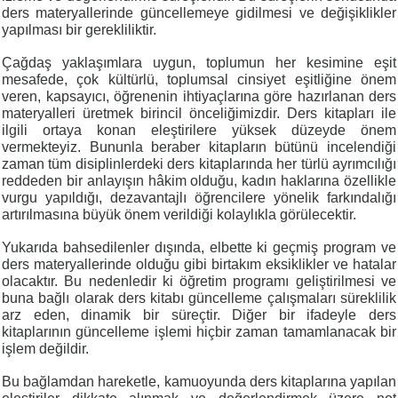
ders materyallerinde güncellemeye gidilmesi ve değişiklikler
yapılması bir gerekliliktir.
Çağdaş yaklaşımlara uygun, toplumun her kesimine eşit
mesafede, çok kültürlü, toplumsal cinsiyet eşitliğine önem
veren, kapsayıcı, öğrenenin ihtiyaçlarına göre hazırlanan ders
materyalleri üretmek birincil önceliğimizdir. Ders kitapları ile
ilgili ortaya konan eleştirilere yüksek düzeyde önem
vermekteyiz. Bununla beraber kitapların bütünü incelendiği
zaman tüm disiplinlerdeki ders kitaplarında her türlü ayrımcılığı
reddeden bir anlayışın hâkim olduğu, kadın haklarına özellikle
vurgu yapıldığı, dezavantajlı öğrencilere yönelik farkındalığı
artırılmasına büyük önem verildiği kolaylıkla görülecektir.
Yukarıda bahsedilenler dışında, elbette ki geçmiş program ve
ders materyallerinde olduğu gibi birtakım eksiklikler ve hatalar
olacaktır. Bu nedenledir ki öğretim programı geliştirilmesi ve
buna bağlı olarak ders kitabı güncelleme çalışmaları süreklilik
arz eden, dinamik bir süreçtir. Diğer bir ifadeyle ders
kitaplarının güncelleme işlemi hiçbir zaman tamamlanacak bir
işlem değildir.
Bu bağlamdan hareketle, kamuoyunda ders kitaplarına yapılan