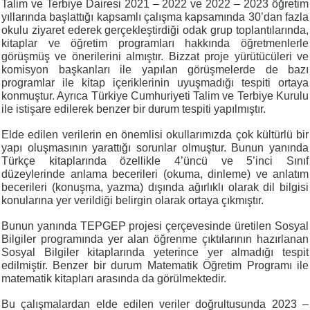
Talim ve Terbiye Dairesi 2021 – 2022 ve 2022 – 2023 öğretim
yıllarında başlattığı kapsamlı çalışma kapsamında 30’dan fazla
okulu ziyaret ederek gerçekleştirdiği odak grup toplantılarında,
kitaplar ve öğretim programları hakkında öğretmenlerle
görüşmüş ve önerilerini almıştır. Bizzat proje yürütücüleri ve
komisyon başkanları ile yapılan görüşmelerde de bazı
programlar ile kitap içeriklerinin uyuşmadığı tespiti ortaya
konmuştur. Ayrıca Türkiye Cumhuriyeti Talim ve Terbiye Kurulu
ile istişare edilerek benzer bir durum tespiti yapılmıştır.
Elde edilen verilerin en önemlisi okullarımızda çok kültürlü bir
yapı oluşmasının yarattığı sorunlar olmuştur. Bunun yanında
Türkçe kitaplarında özellikle 4’üncü ve 5’inci Sınıf
düzeylerinde anlama becerileri (okuma, dinleme) ve anlatım
becerileri (konuşma, yazma) dışında ağırlıklı olarak dil bilgisi
konularına yer verildiği belirgin olarak ortaya çıkmıştır.
Bunun yanında TEPGEP projesi çerçevesinde üretilen Sosyal
Bilgiler programında yer alan öğrenme çıktılarının hazırlanan
Sosyal Bilgiler kitaplarında yeterince yer almadığı tespit
edilmiştir. Benzer bir durum Matematik Öğretim Programı ile
matematik kitapları arasında da görülmektedir.
Bu çalışmalardan elde edilen veriler doğrultusunda 2023 –