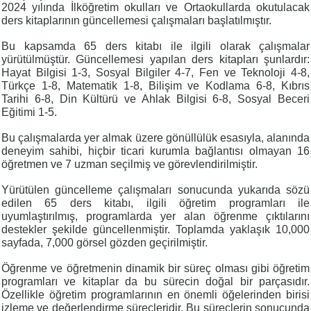
2024 yılında İlköğretim okulları ve Ortaokullarda okutulacak
ders kitaplarının güncellemesi çalışmaları başlatılmıştır.
Bu kapsamda 65 ders kitabı ile ilgili olarak çalışmalar
yürütülmüştür. Güncellemesi yapılan ders kitapları şunlardır:
Hayat Bilgisi 1-3, Sosyal Bilgiler 4-7, Fen ve Teknoloji 4-8,
Türkçe 1-8, Matematik 1-8, Bilişim ve Kodlama 6-8, Kıbrıs
Tarihi 6-8, Din Kültürü ve Ahlak Bilgisi 6-8, Sosyal Beceri
Eğitimi 1-5.
Bu çalışmalarda yer almak üzere gönüllülük esasıyla, alanında
deneyim sahibi, hiçbir ticari kurumla bağlantısı olmayan 16
öğretmen ve 7 uzman seçilmiş ve görevlendirilmiştir.
Yürütülen güncelleme çalışmaları sonucunda yukarıda sözü
edilen 65 ders kitabı, ilgili öğretim programları ile
uyumlaştırılmış, programlarda yer alan öğrenme çıktılarını
destekler şekilde güncellenmiştir. Toplamda yaklaşık 10,000
sayfada, 7,000 görsel gözden geçirilmiştir.
Öğrenme ve öğretmenin dinamik bir süreç olması gibi öğretim
programları ve kitaplar da bu sürecin doğal bir parçasıdır.
Özellikle öğretim programlarının en önemli öğelerinden birisi
izleme ve değerlendirme süreçleridir. Bu süreçlerin sonucunda