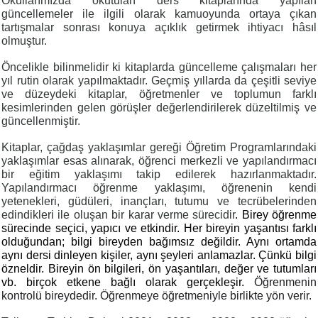
Okullarımızda okutulan ders kitaplarında yapılan
güncellemeler ile ilgili olarak kamuoyunda ortaya çıkan
tartışmalar sonrası konuya açıklık getirmek ihtiyacı hâsıl
olmuştur.
Öncelikle bilinmelidir ki kitaplarda güncelleme çalışmaları her
yıl rutin olarak yapılmaktadır. Geçmiş yıllarda da çeşitli seviye
ve düzeydeki kitaplar, öğretmenler ve toplumun farklı
kesimlerinden gelen görüşler değerlendirilerek düzeltilmiş ve
güncellenmiştir.
Kitaplar, çağdaş yaklaşımlar gereği Öğretim Programlarındaki
yaklaşımlar esas alınarak, öğrenci merkezli ve yapılandırmacı
bir eğitim yaklaşımı takip edilerek hazırlanmaktadır.
Yapılandırmacı öğrenme yaklaşımı, öğrenenin kendi
yetenekleri, güdüleri, inançları, tutumu ve tecrübelerinden
edindikleri ile oluşan bir karar verme sürecidir
. Birey öğrenme
sürecinde seçici, yapıcı ve etkindir. Her bireyin yaşantısı farklı
olduğundan; bilgi bireyden bağımsız değildir. Aynı ortamda
aynı dersi dinleyen kişiler, aynı şeyleri anlamazlar. Çünkü bilgi
özneldir. Bireyin ön bilgileri, ön yaşantıları, değer ve tutumları
vb. birçok etkene bağlı olarak gerçekleşir.
Öğrenmenin
kontrolü bireydedir. Öğrenmeye öğretmeniyle birlikte yön verir.