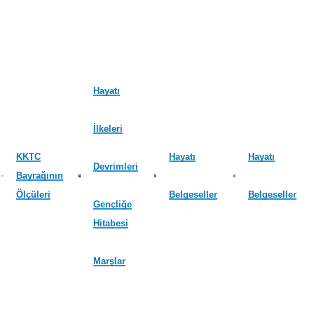
Hayatı
İlkeleri
KKTC
Hayatı
Hayatı
Devrimleri
Bayrağının
Ölçüleri
Belgeseller
Belgeseller
Gençliğe
Hitabesi
Marşlar