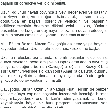
başarılı bir öğrenciye verildiğini belirtti.
Uzun, oğlunun hayatı boyunca zirveyi hedefleyen ve başarıyı
önceleyen bir genç olduğunu hatırlatarak, bursun da aynı
doğrultuda en başarılı öğrenciye verildiğini ve başarının
ödüllendirmesinin önemine dikkati çekti.
Uzun, “Onların
başarılıları ile biz gurur duymaya her zaman devam edeceğiz.
Bursun hayırlı olmasını diliyorum.” ifadelerini kullandı.
Milli Eğitim Bakanı Nazım Çavuşoğlu da genç yaşta hayatını
kaybeden Birkan Uzun’u rahmetle anarak sözlerine başladı.
Uzun’un uluslararası alanda önemli başarılar elde etmiş,
dünya zirvelerini hedeflemiş ve bu topraklarda doğup büyümüş
bir genç olduğunu belirten Çavuşoğlu, eğitimini Kuzey Kıbrıs
Türk Cumhuriyeti’nde aldıktan sonra Amerika’da sürdürdüğünü
ve mezuniyetinin ardından dünya çapında önde gelen
şirketlerde görev yaptığını anımsattı.
Çavuşoğlu, Birkan Uzun’un arkadaşı Fırat İleri’nin de benzer
şekilde dünya çapında başarılar kazanarak insanlığa hizmet
ettiğini kaydederek, onun Birkan’ın adını yaşatmak için kendi
kaynaklarıyla böyle bir burs programı başlatmasının son
derece anlamlı olduğunun altını çizdi.