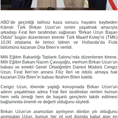
ABD’de geçirdiği talihsiz kaza sonucu hayatını kaybeden
Kıbrıslı Türk Birkan Uzun’un ismini yaşatmak amacıyla
arkadaşı Fırat İleri tarafından sağlanan “Birkan Uzun Başarı
Ödülü” bugün düzenlenen törenle Türk Maarif Koleji’ni (TMK)
10.00 ortalama ile birinci bitiren ve Hollanda’da Fizik
bölümünü kazanan Dila Bilen’e verildi.
Milli Eğitim Bakanlığı Toplantı Salonu’nda düzenlenen törene,
Milli Eğitim Bakanı Nazım Çavuşoğlu, merhum Birkan Uzun’un
babası ve emekli Genel Ortaöğretim Dairesi Müdürü Cengiz
Uzun, Fırat İleri’nin annesi Filiz İleri ve ödülü almaya hak
kazanan Dila Bilen’in babası İbrahim Bilen katıldı.
Cengiz Uzun, törende yaptığı konuşmada Birkan Uzun’un
adının yaşatılması adına Fırat İleri tarafından verilen bursun
hem vefa örneği hem de başarılı gençlerin takdir edilmesi
bağlamında önemli ve değerli olduğunu söyledi.
Birkan Uzun’un aramızdan ayrılışının dördün yılı olduğunu
anımsatan Uzun, bursun her yıl yurt dışında kabul alan en