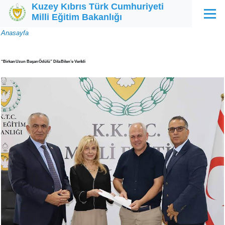
Kuzey Kıbrıs Türk Cumhuriyeti
Ana içeriğe atla
Milli Eğitim Bakanlığı
Menü
Sayfa
Anasayfa
yolu
“Birkan Uzun Başarı Ödülü” Dila Bilen’e Verildi