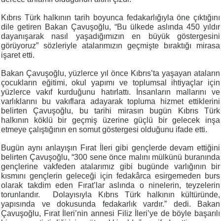
Kıbrıs Türk halkının tarih boyunca fedakarlığıyla öne çıktığını
dile getiren Bakan Çavuşoğlu, “Bu ülkede aslında 450 yıldır
dayanışarak nasıl yaşadığımızın en büyük göstergesini
görüyoruz” sözleriyle atalarımızın geçmişte bıraktığı mirasa
işaret etti.
Bakan Çavuşoğlu, yüzlerce yıl önce Kıbrıs’ta yaşayan ataların
çocukların eğitimi, okul yapımı ve toplumsal ihtiyaçlar için
yüzlerce vakıf kurduğunu hatırlattı. İnsanların mallarını ve
varlıklarını bu vakıflara adayarak topluma hizmet ettiklerini
belirten Çavuşoğlu, bu tarihi mirasın bugün Kıbrıs Türk
halkının köklü bir geçmiş üzerine güçlü bir gelecek inşa
etmeye çalıştığının en somut göstergesi olduğunu ifade etti.
Bugün aynı anlayışın Fırat İleri gibi gençlerde devam ettiğini
belirten Çavuşoğlu, “300 sene önce malını mülkünü buranında
gençlerine vakfeden atalarımız gibi bugünde varlığının bir
kısmını gençlerin geleceği için fedakârca esirgemeden burs
olarak takdim eden Fırat’lar aslında o ninelerin, teyzelerin
torunlarıdır.
Dolayısıyla Kıbrıs Türk halkının kültüründe,
yapısında ve dokusunda fedakarlık vardır.” dedi. Bakan
Çavuşoğlu, Fırat İleri’nin annesi Filiz İleri’ye de böyle başarılı