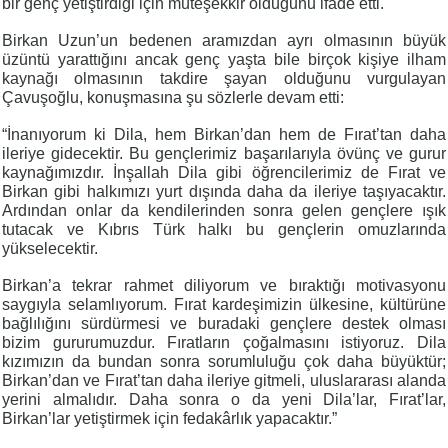
bir genç yetiştirdiği için müteşekkir olduğunu ifade etti.
Birkan Uzun’un bedenen aramızdan ayrı olmasının büyük
üzüntü yarattığını ancak genç yaşta bile birçok kişiye ilham
kaynağı olmasının takdire şayan olduğunu vurgulayan
Çavuşoğlu, konuşmasına şu sözlerle devam etti:
“İnanıyorum ki Dila, hem Birkan’dan hem de Fırat’tan daha
ileriye gidecektir. Bu gençlerimiz başarılarıyla övünç ve gurur
kaynağımızdır. İnşallah Dila gibi öğrencilerimiz de Fırat ve
Birkan gibi halkımızı yurt dışında daha da ileriye taşıyacaktır.
Ardından onlar da kendilerinden sonra gelen gençlere ışık
tutacak ve Kıbrıs Türk halkı bu gençlerin omuzlarında
yükselecektir.
Birkan’a tekrar rahmet diliyorum ve bıraktığı motivasyonu
saygıyla selamlıyorum. Fırat kardeşimizin ülkesine, kültürüne
bağlılığını sürdürmesi ve buradaki gençlere destek olması
bizim gururumuzdur. Fıratların çoğalmasını istiyoruz. Dila
kızımızın da bundan sonra sorumluluğu çok daha büyüktür;
Birkan’dan ve Fırat’tan daha ileriye gitmeli, uluslararası alanda
yerini almalıdır. Daha sonra o da yeni Dila’lar, Fırat’lar,
Birkan’lar yetiştirmek için fedakârlık yapacaktır.”