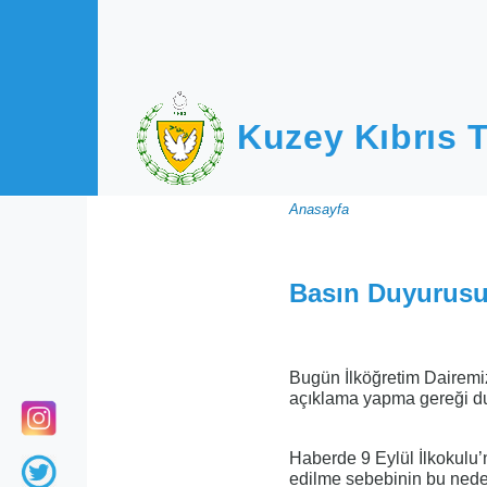
Ana içeriğe atla
Kuzey Kıbrıs T
Sayfa
Anasayfa
yolu
Basın Duyurus
Bugün İlköğretim Dairemiz
açıklama yapma gereği d
Haberde 9 Eylül İlkokulu’n
edilme sebebinin bu ned