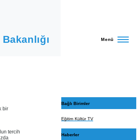
 Bakanlığı
Menü
Bağlı Birimler
 bir
Eğitim Kültür TV
lun tercih
Haberler
uzda