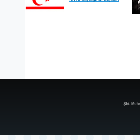
Şht. Meh